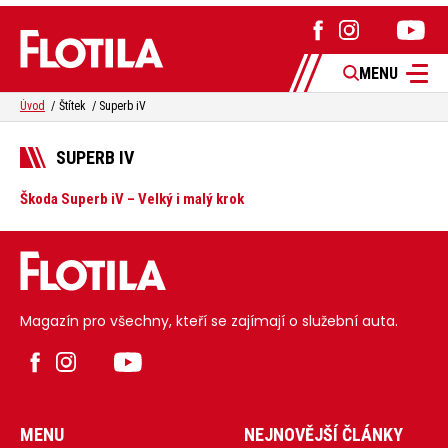
MENU
Úvod
Štítek
Superb iV
SUPERB IV
Škoda Superb iV – Velký i malý krok
Magazín pro všechny, kteří se zajímají o služební auta.
MENU
NEJNOVĚJŠÍ ČLÁNKY