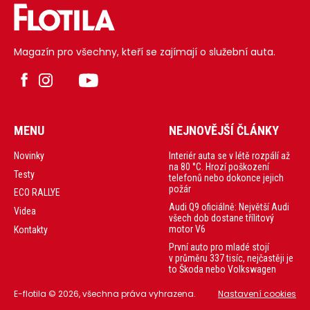
Magazín pro všechny, kteří se zajímají o služební auta.
MENU
NEJNOVĚJŠÍ ČLÁNKY
Interiér auta se v létě rozpálí až
Novinky
na 80 °C. Hrozí poškození
Testy
telefonů nebo dokonce jejich
požár
ECO RALLYE
Audi Q9 oficiálně: Největší Audi
Videa
všech dob dostane třílitový
motor V6
Kontakty
První auto pro mladé stojí
v průměru 337 tisíc, nejčastěji je
to Škoda nebo Volkswagen
E-flotila © 2026, všechna práva vyhrazena.
Nastavení cookies