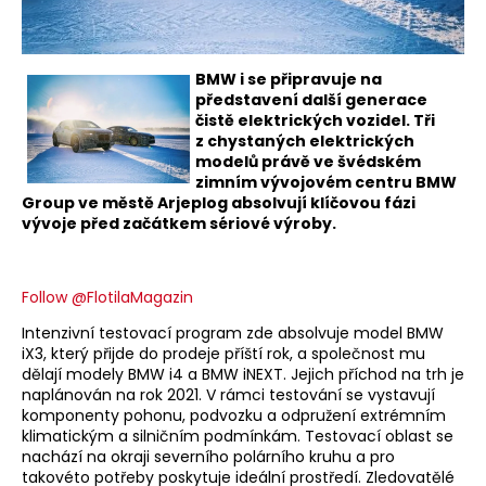
BMW i se připravuje na
představení další generace
čistě elektrických vozidel. Tři
z chystaných elektrických
modelů právě ve švédském
zimním vývojovém centru BMW
Group ve městě Arjeplog absolvují klíčovou fázi
vývoje před začátkem sériové výroby.
Follow @FlotilaMagazin
Intenzivní testovací program zde absolvuje model BMW
iX3, který přijde do prodeje příští rok, a společnost mu
dělají modely BMW i4 a BMW iNEXT. Jejich příchod na trh je
naplánován na rok 2021. V rámci testování se vystavují
komponenty pohonu, podvozku a odpružení extrémním
klimatickým a silničním podmínkám. Testovací oblast se
nachází na okraji severního polárního kruhu a pro
takovéto potřeby poskytuje ideální prostředí. Zledovatělé