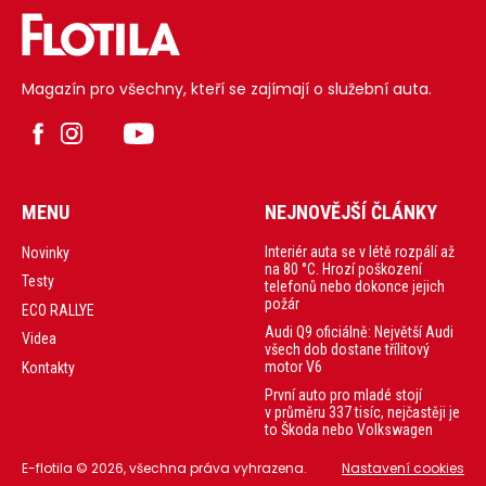
Magazín pro všechny, kteří se zajímají o služební auta.
MENU
NEJNOVĚJŠÍ ČLÁNKY
Interiér auta se v létě rozpálí až
Novinky
na 80 °C. Hrozí poškození
Testy
telefonů nebo dokonce jejich
požár
ECO RALLYE
Audi Q9 oficiálně: Největší Audi
Videa
všech dob dostane třílitový
motor V6
Kontakty
První auto pro mladé stojí
v průměru 337 tisíc, nejčastěji je
to Škoda nebo Volkswagen
E-flotila © 2026, všechna práva vyhrazena.
Nastavení cookies