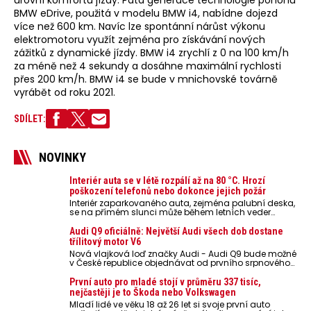
úrovní komfortu jízdy. Pátá generace technologie pohonu
BMW eDrive, použitá v modelu BMW i4, nabídne dojezd
více než 600 km. Navíc lze spontánní nárůst výkonu
elektromotoru využít zejména pro získávání nových
zážitků z dynamické jízdy. BMW i4 zrychlí z 0 na 100 km/h
za méně než 4 sekundy a dosáhne maximální rychlosti
přes 200 km/h. BMW i4 se bude v mnichovské továrně
vyrábět od roku 2021.
SDÍLET:
NOVINKY
Interiér auta se v létě rozpálí až na 80 °C. Hrozí
poškození telefonů nebo dokonce jejich požár
Interiér zaparkovaného auta, zejména palubní deska,
se na přímém slunci může během letních veder
rozpálit až na 80 °C. Takové teploty představují
nebezpečí pro odložené mobilní telefony, powerbanky
Audi Q9 oficiálně: Největší Audi všech dob dostane
nebo notebooky. Můžou urychlit stárnutí baterií,
třílitový motor V6
poškodit elektroniku a ve výjimečných případech i
Nová vlajková loď značky Audi - Audi Q9 bude možné
zvýšit riziko požáru.
v České republice objednávat od prvního srpnového
týdne 2026, kde budou oznámeny také české ceny.
První auto pro mladé stojí v průměru 337 tisíc,
nejčastěji je to Škoda nebo Volkswagen
Mladí lidé ve věku 18 až 26 let si svoje první auto