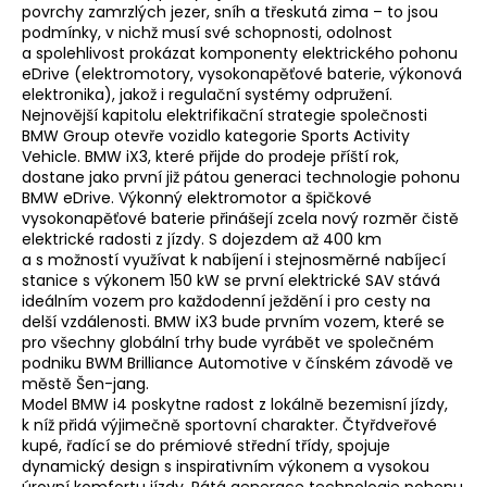
povrchy zamrzlých jezer, sníh a třeskutá zima – to jsou
podmínky, v nichž musí své schopnosti, odolnost
a spolehlivost prokázat komponenty elektrického pohonu
eDrive (elektromotory, vysokonapěťové baterie, výkonová
elektronika), jakož i regulační systémy odpružení.
Nejnovější kapitolu elektrifikační strategie společnosti
BMW Group otevře vozidlo kategorie Sports Activity
Vehicle. BMW iX3, které přijde do prodeje příští rok,
dostane jako první již pátou generaci technologie pohonu
BMW eDrive. Výkonný elektromotor a špičkové
vysokonapěťové baterie přinášejí zcela nový rozměr čistě
elektrické radosti z jízdy. S dojezdem až 400 km
a s možností využívat k nabíjení i stejnosměrné nabíjecí
stanice s výkonem 150 kW se první elektrické SAV stává
ideálním vozem pro každodenní ježdění i pro cesty na
delší vzdálenosti. BMW iX3 bude prvním vozem, které se
pro všechny globální trhy bude vyrábět ve společném
podniku BWM Brilliance Automotive v čínském závodě ve
městě Šen-jang.
Model BMW i4 poskytne radost z lokálně bezemisní jízdy,
k níž přidá výjimečně sportovní charakter. Čtyřdveřové
kupé, řadící se do prémiové střední třídy, spojuje
dynamický design s inspirativním výkonem a vysokou