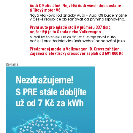
rozpálit až na 80 °C. Takové teploty představují
nebezpečí pro odložené mobilní telefony, powerbanky
Audi Q9 oficiálně: Největší Audi všech dob dostane
nebo notebooky. Můžou urychlit stárnutí baterií,
třílitový motor V6
poškodit elektroniku a ve výjimečných případech i
Nová vlajková loď značky Audi - Audi Q9 bude možné
zvýšit riziko požáru.
v České republice objednávat od prvního srpnového
týdne 2026, kde budou oznámeny také české ceny.
První auto pro mladé stojí v průměru 337 tisíc,
nejčastěji je to Škoda nebo Volkswagen
Mladí lidé ve věku 18 až 26 let si svoje první auto
pořizují prostřednictvím úvěrového financování jako
ojeté. Je to tak u 93,3 % lidí, jen 6,7 % si pořídí nové
auto. Průměrná pořizovací cena vozu dosahuje 337
Předprodej modelu Volkswagen ID. Cross zahájen.
tisíc korun a průměrná financovaná částka
Zájemci o elektrický crossover zaplatí od 691 000 Kč
přesahuje 251 tisíc korun. Vyplývá to z dat Leasingu
České spořitelny za posledních 10 let (2016–2026).
Reklama