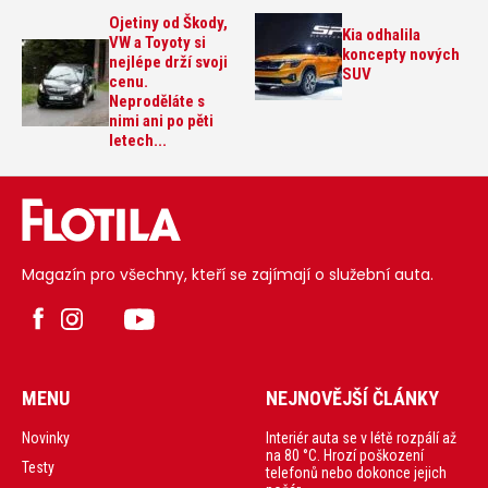
Ojetiny od Škody,
Kia odhalila
VW a Toyoty si
koncepty nových
nejlépe drží svoji
SUV
cenu.
Neproděláte s
nimi ani po pěti
letech...
Magazín pro všechny, kteří se zajímají o služební auta.
MENU
NEJNOVĚJŠÍ ČLÁNKY
Interiér auta se v létě rozpálí až
Novinky
na 80 °C. Hrozí poškození
Testy
telefonů nebo dokonce jejich