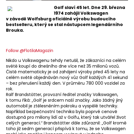
Golf slaví 45 let. Dne 29. března
1974 zahájil Volkswagen
v závodě Wolfsburg oficiálně výrobu budoucího
bestselleru, který se stal nástupcem legendárního
Brouka.
Follow @FlotilaMagazin
Nikdo u Volkswagenu tehdy netušil, že zákazníci na celém
světě koupí do dnešního dne více než 35 milionů vozů.
Čistě matematicky je od zahájení výroby před 45 lety na
celém světě objednáván nový vůz Golf každých 41 sekund
– bez přerušení každý den. V průměru 780 000 vozidel za
rok.
Ralf Brandstätter, provozní ředitel značky Volkswagen,
k tomu říká: „Golf je srdcem naší značky. Jako žádný jiný
automobil je ztělesněním pokroku a vyspělé techniky.
Například bezpečnostní technika byla poprvé cenově
dostupná pro miliony lidí až v Golfu, který tak utvářel život
celých generací.“ Brandstätter dále zdůraznil: „Golf kromě
toho již sedm generací přispívá k tomu, že se Volkswagen