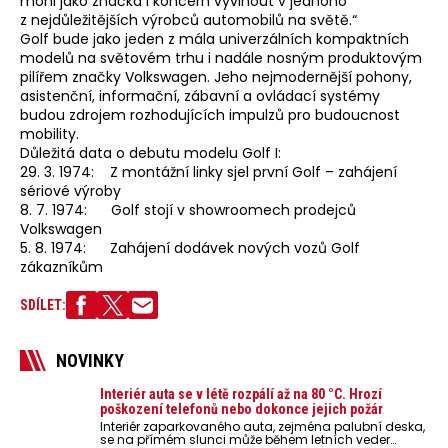
mohl jako značka i koncern vyvinout v jednoho
z nejdůležitějších výrobců automobilů na světě.“
Golf bude jako jeden z mála univerzálních kompaktních
modelů na světovém trhu i nadále nosným produktovým
pilířem značky Volkswagen. Jeho nejmodernější pohony,
asistenční, informační, zábavní a ovládací systémy
budou zdrojem rozhodujících impulzů pro budoucnost
mobility.
Důležitá data o debutu modelu Golf I:
29. 3. 1974: Z montážní linky sjel první Golf – zahájení
sériové výroby
8. 7. 1974: Golf stojí v showroomech prodejců
Volkswagen
5. 8. 1974: Zahájení dodávek nových vozů Golf
zákazníkům
SDÍLET:
NOVINKY
Interiér auta se v létě rozpálí až na 80 °C. Hrozí
poškození telefonů nebo dokonce jejich požár
Interiér zaparkovaného auta, zejména palubní deska,
se na přímém slunci může během letních veder