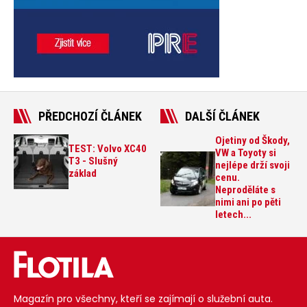
PŘEDCHOZÍ ČLÁNEK
DALŠÍ ČLÁNEK
Ojetiny od Škody,
TEST: Volvo XC40
VW a Toyoty si
T3 - Slušný
nejlépe drží svoji
základ
cenu.
Neproděláte s
nimi ani po pěti
letech...
Magazín pro všechny, kteří se zajímají o služební auta.