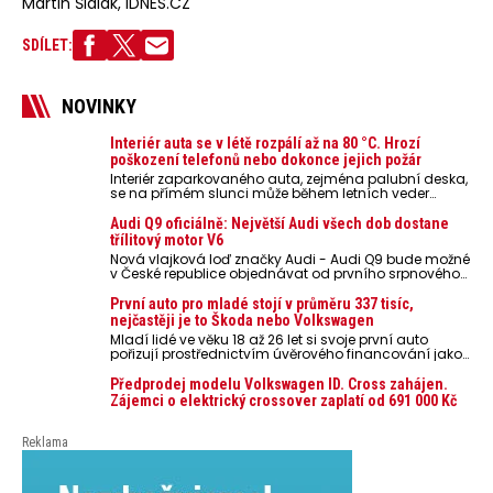
Martin Šidlák, IDNES.CZ
SDÍLET:
NOVINKY
Interiér auta se v létě rozpálí až na 80 °C. Hrozí
poškození telefonů nebo dokonce jejich požár
Interiér zaparkovaného auta, zejména palubní deska,
se na přímém slunci může během letních veder
rozpálit až na 80 °C. Takové teploty představují
nebezpečí pro odložené mobilní telefony, powerbanky
Audi Q9 oficiálně: Největší Audi všech dob dostane
nebo notebooky. Můžou urychlit stárnutí baterií,
třílitový motor V6
poškodit elektroniku a ve výjimečných případech i
Nová vlajková loď značky Audi - Audi Q9 bude možné
zvýšit riziko požáru.
v České republice objednávat od prvního srpnového
týdne 2026, kde budou oznámeny také české ceny.
První auto pro mladé stojí v průměru 337 tisíc,
nejčastěji je to Škoda nebo Volkswagen
Mladí lidé ve věku 18 až 26 let si svoje první auto
pořizují prostřednictvím úvěrového financování jako
ojeté. Je to tak u 93,3 % lidí, jen 6,7 % si pořídí nové
auto. Průměrná pořizovací cena vozu dosahuje 337
Předprodej modelu Volkswagen ID. Cross zahájen.
tisíc korun a průměrná financovaná částka
Zájemci o elektrický crossover zaplatí od 691 000 Kč
přesahuje 251 tisíc korun. Vyplývá to z dat Leasingu
České spořitelny za posledních 10 let (2016–2026).
Reklama