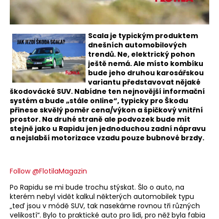
Scala je typickým produktem
dnešních automobilových
trendů. Ne, elektrický pohon
ještě nemá. Ale místo kombíku
bude jeho druhou karosářskou
variantu představovat nějaké
škodovácké SUV. Nabídne ten nejnovější informační
systém a bude „stále online“, typicky pro Škodu
přinese skvělý poměr cena/výkon a špičkový vnitřní
prostor. Na druhé straně ale podvozek bude mít
stejně jako u Rapidu jen jednoduchou zadní nápravu
a nejslabší motorizace vzadu pouze bubnové brzdy.
Follow @FlotilaMagazin
Po Rapidu se mi bude trochu stýskat. Šlo o auto, na
kterém nebyl vidět kalkul některých automobilek typu
„teď jsou v módě SUV, tak nasekáme rovnou tři různých
velikostí“. Bylo to praktické auto pro lidi, pro něž byla fabia