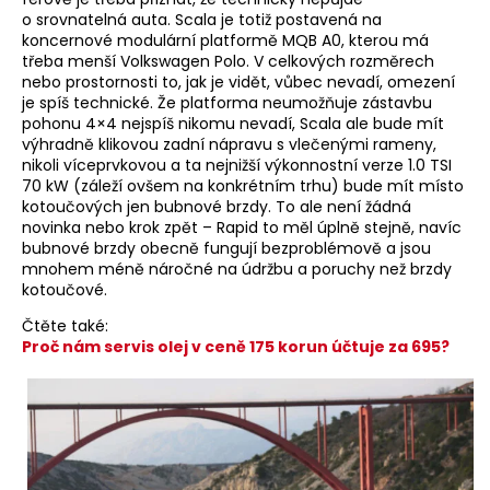
o srovnatelná auta. Scala je totiž postavená na
koncernové modulární platformě MQB A0, kterou má
třeba menší Volkswagen Polo. V celkových rozměrech
nebo prostornosti to, jak je vidět, vůbec nevadí, omezení
je spíš technické. Že platforma neumožňuje zástavbu
pohonu 4×4 nejspíš nikomu nevadí, Scala ale bude mít
výhradně klikovou zadní nápravu s vlečenými rameny,
nikoli víceprvkovou a ta nejnižší výkonnostní verze 1.0 TSI
70 kW (záleží ovšem na konkrétním trhu) bude mít místo
kotoučových jen bubnové brzdy. To ale není žádná
novinka nebo krok zpět – Rapid to měl úplně stejně, navíc
bubnové brzdy obecně fungují bezproblémově a jsou
mnohem méně náročné na údržbu a poruchy než brzdy
kotoučové.
Čtěte také:
Proč nám servis olej v ceně 175 korun účtuje za 695?