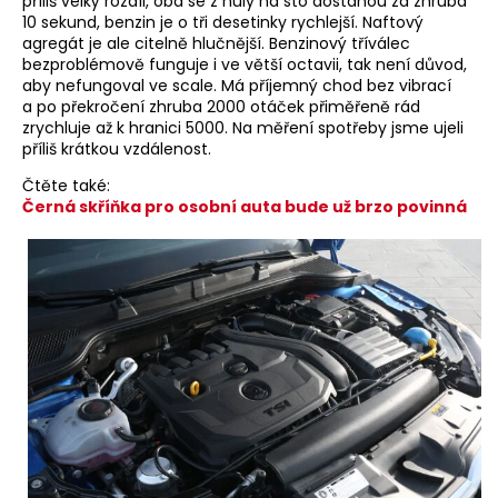
příliš velký rozdíl, oba se z nuly na sto dostanou za zhruba
10 sekund, benzin je o tři desetinky rychlejší. Naftový
agregát je ale citelně hlučnější. Benzinový tříválec
bezproblémově funguje i ve větší octavii, tak není důvod,
aby nefungoval ve scale. Má příjemný chod bez vibrací
a po překročení zhruba 2000 otáček přiměřeně rád
zrychluje až k hranici 5000. Na měření spotřeby jsme ujeli
příliš krátkou vzdálenost.
Čtěte také:
Černá skříňka pro osobní auta bude už brzo povinná