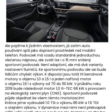
Ale pojďme k jízdním vlastnostem, já zatím auto
používám spíš jako dopravní prostředek než mobilní
telefon. Podvozek má vzadu standardně jednoduchou
vlečenou nápravu, ale zvolit lze i o 15 mm snížený
sportovní podvozek. Není adaptivní, ale má dvě varianty
nastavení tlumičů. Ke sportovnímu podvozku ale asi bude
řidičům chybět výkon. K dispozici jsou totiž tři benzinové
motory o objemu 1,0 a 1,5 l a jeden naftový motor
o objemu 1,6 l s výkony od 70 do 110 kW. V průběhu roku
2019 bude následovat motor 1,0 G-TEC 66 kW s provozem
na ekologický zemní plyn (CNG). Sportovní podvozek
půjde objednat ke všem těmto motorizacím!
Krátce jsme vyzkoušeli 1.0 TSI o výkonu 85 kW a 1.6 TDI
o stejném výkonu. V dynamice mezi nimi není překvapivě