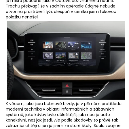
je místa podobně jako v Octavii, což znamená hodně.
Trochu překvapí, že v zadním opěradle údajně nebude
otvor na prostrčení lyží, alespoň v ceníku jsem takovou
položku nenašel.
K věcem, jako jsou bubnové brzdy, je v přímém protikladu
moderní technika v oblasti informačních a zábavních
systémů, jako kdyby bylo důležitější, jak moc je auto
konektivní, než jak jezdí. Ale podle Škodovky to právě tak
zákazníci chtějí a jen já jsem ze staré školy. Scala zaujme