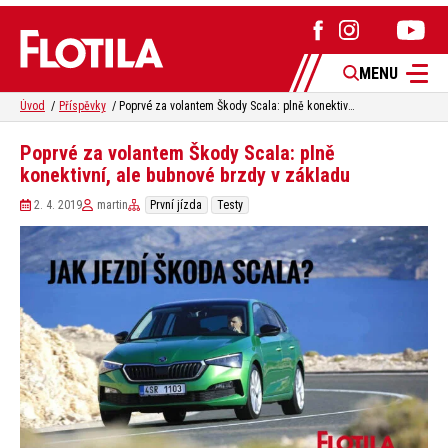
MENU
Úvod
Příspěvky
Poprvé za volantem Škody Scala: plně konektivní, ale bubnové brzdy v základu
Poprvé za volantem Škody Scala: plně
konektivní, ale bubnové brzdy v základu
2. 4. 2019
martin
První jízda
Testy