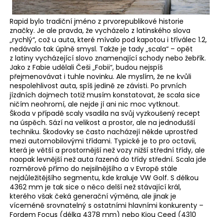
Rapid bylo tradiční jméno z prvorepublikové historie
značky. Je ale pravda, že vycházelo z latinského slova
„rychlý“, což u auta, které mívalo pod kapotou i tříválec 1.2,
nedávalo tak úplně smysl. Takže je tady „scala“ – opět
z latiny vycházející slovo znamenající schody nebo žebřík.
Jako z Fabie udělali Češi „Fobii“, budou nejspíš
přejmenovávat i tuhle novinku. Ale myslím, že ne kvůli
nespolehlivost auta, spíš jedině ze závisti. Po prvních
jízdních dojmech totiž musím konstatovat, že scala sice
ničím neohromí, ale nejde jí ani nic moc vytknout.
Škoda v případě scaly vsadila na svůj vyzkoušený recept
na úspěch. Sází na velikost a prostor, ale na jednodušší
techniku. Škodovky se často nacházejí někde uprostřed
mezi automobilovými třídami. Typické je to pro octavii,
která je větší a prostornější než vozy nižší střední třídy, ale
naopak levnější než auta řazená do třídy střední. Scala jde
rozměrově přímo do nejsilnějšího a v Evropě stále
nejdůležitějšího segmentu, kde kraluje VW Golf. S délkou
4362 mm je tak sice o něco delší než stávající král,
kterého však čeká generační výměna, ale jinak je
víceméně srovnatelný s ostatními hlavními konkurenty –
Fordem Focus (délka 4378 mm) nebo Kiou Ceed (4310