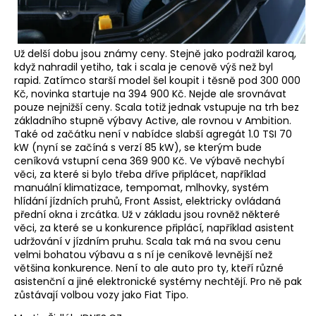
Už delší dobu jsou známy ceny. Stejně jako podražil karoq,
když nahradil yetiho, tak i scala je cenově výš než byl
rapid. Zatímco starší model šel koupit i těsně pod 300 000
Kč, novinka startuje na 394 900 Kč. Nejde ale srovnávat
pouze nejnižší ceny. Scala totiž jednak vstupuje na trh bez
základního stupně výbavy Active, ale rovnou v Ambition.
Také od začátku není v nabídce slabší agregát 1.0 TSI 70
kW (nyní se začíná s verzí 85 kW), se kterým bude
ceníková vstupní cena 369 900 Kč. Ve výbavě nechybí
věci, za které si bylo třeba dříve připlácet, například
manuální klimatizace, tempomat, mlhovky, systém
hlídání jízdních pruhů, Front Assist, elektricky ovládaná
přední okna i zrcátka. Už v základu jsou rovněž některé
věci, za které se u konkurence připlácí, například asistent
udržování v jízdním pruhu. Scala tak má na svou cenu
velmi bohatou výbavu a s ní je ceníkově levnější než
většina konkurence. Není to ale auto pro ty, kteří různé
asistenční a jiné elektronické systémy nechtějí. Pro ně pak
zůstávají volbou vozy jako Fiat Tipo.