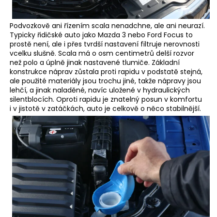
Podvozkově ani řízením scala nenadchne, ale ani neurazí.
Typicky řidičské auto jako Mazda 3 nebo Ford Focus to
prostě není, ale i přes tvrdší nastavení filtruje nerovnosti
vcelku slušně. Scala má o osm centimetrů delší rozvor
než polo a úplně jinak nastavené tlumiče. Základní
konstrukce náprav zůstala proti rapidu v podstatě stejná,
ale použité materiály jsou trochu jiné, takže nápravy jsou
lehčí, a jinak naladěné, navíc uložené v hydraulických
silentblocích. Oproti rapidu je znatelný posun v komfortu
i v jistotě v zatáčkách, auto je celkově o něco stabilnější.