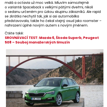
malá a octavia už moc velká. Mluvím samozřejmě
o variantě Spaceback s velkými pátými dveřmi, nikoli
o sedanu určeném pro úzkou skupinu zákazníků. Ale rapid
se zkrátka nechytil tak, jak si asi automobilka
představovala, takže ho čekal stejný osud jako roomster –
nahrazení úplně novým autem s novým jménem.
Čtěte také:
SROVNÁVACÍ TEST: Mazda 6, Škoda Superb, Peugeot
508 – Souboj manažerských limuzín