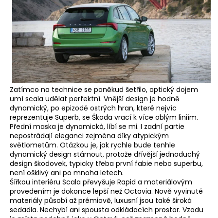
Zatímco na technice se poněkud šetřilo, optický dojem
umí scala udělat perfektní. Vnější design je hodně
dynamický, po epizodě ostrých hran, které nejvíc
reprezentuje Superb, se Škoda vrací k více oblým liniím.
Přední maska je dynamická, líbí se mi. I zadní partie
nepostrádají eleganci zejména díky atypickým
světlometům. Otázkou je, jak rychle bude tenhle
dynamický design stárnout, protože dřívější jednoduchý
design škodovek, typicky třeba první fabie nebo superbu,
není ošklivý ani po mnoha letech.
Šířkou interiéru Scala převyšuje Rapid a materiálovým
provedením je dokonce lepší než Octavia. Nově vyvinuté
materiály působí až prémiově, luxusní jsou také široká
sedadla. Nechybí ani spousta odkládacích prostor. Vzadu