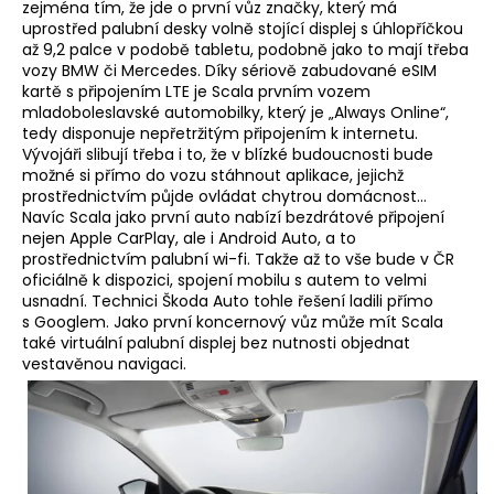
zejména tím, že jde o první vůz značky, který má
uprostřed palubní desky volně stojící displej s úhlopříčkou
až 9,2 palce v podobě tabletu, podobně jako to mají třeba
vozy BMW či Mercedes. Díky sériově zabudované eSIM
kartě s připojením LTE je Scala prvním vozem
mladoboleslavské automobilky, který je „Always Online“,
tedy disponuje nepřetržitým připojením k internetu.
Vývojáři slibují třeba i to, že v blízké budoucnosti bude
možné si přímo do vozu stáhnout aplikace, jejichž
prostřednictvím půjde ovládat chytrou domácnost…
Navíc Scala jako první auto nabízí bezdrátové připojení
nejen Apple CarPlay, ale i Android Auto, a to
prostřednictvím palubní wi-fi. Takže až to vše bude v ČR
oficiálně k dispozici, spojení mobilu s autem to velmi
usnadní. Technici Škoda Auto tohle řešení ladili přímo
s Googlem. Jako první koncernový vůz může mít Scala
také virtuální palubní displej bez nutnosti objednat
vestavěnou navigaci.