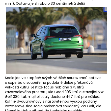
mm). Octavia je zhruba o 30 centimetrů delší.
Scala jde ve stopách svých větších sourozenců octavie
a superbu a soupeře na podobné délce překonává
velikostí kufru. Jestliže focus nabídne 375 litrů
zavazadlového prostoru, Kia Ceed 395 litrů a stávající VW
Golf 380, tak majitel scaly dostane 467 litrů pro náklad.
Kufr je dvouúrovňový s nastavitelnou výškou podlahy.
Rozměrově sice scala překonává současný VW Golf, ale
férově je třeba přiznat, že technicky nepůjde