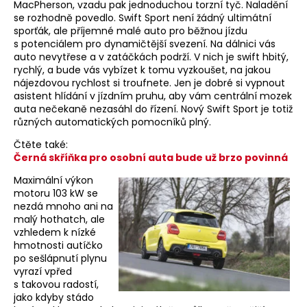
MacPherson, vzadu pak jednoduchou torzní tyč. Naladění
se rozhodně povedlo. Swift Sport není žádný ultimátní
sporťák, ale příjemné malé auto pro běžnou jízdu
s potenciálem pro dynamičtější svezení. Na dálnici vás
auto nevytřese a v zatáčkách podrží. V nich je swift hbitý,
rychlý, a bude vás vybízet k tomu vyzkoušet, na jakou
nájezdovou rychlost si troufnete. Jen je dobré si vypnout
asistent hlídání v jízdním pruhu, aby vám centrální mozek
auta nečekaně nezasáhl do řízení. Nový Swift Sport je totiž
různých automatických pomocníků plný.
Čtěte také:
Černá skříňka pro osobní auta bude už brzo povinná
Maximální výkon
motoru 103 kW se
nezdá mnoho ani na
malý hothatch, ale
vzhledem k nízké
hmotnosti autíčko
po sešlápnutí plynu
vyrazí vpřed
s takovou radostí,
jako kdyby stádo