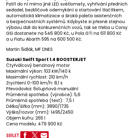
Patří do ní mimo jiné LED světlomety, vyhřívání předních
sedadel, bezklíčové odemykání a startování tlačítkem,
automatická klimatizace a široká paleta asistenčních
a bezpečnostních systémů. Kdybyste si přesně stejnou
výbavu dali do konkurenčních vozů, tak se třeba u Corsy
GSi dostanete na 546 800 Kč, u Pola GTi na 611 800 Kč
a u Fiatu Abarth 595 na 600 500 Kč.
Martin Šidlák, MF DNES
Suzuki Swift Sport 1.4 BOOSTERJET
Čtyřválcový benzinový motor
Maximální výkon: 103 kW/140 k
Maximální rychlost: 210 km/h
Zrychlení 0-100 km/h: 8,1 s
Převodovka: 6stupňová manuální
Průměrná spotřeba: (výrobce): 5,6
Průměrná spotřeba (test): 7,5 l
Délka/šířka (mm): 3890/1735
Výška/rozvor (mm): 1495/2450
Objem kufru: 265 l
Cena modelu: 479 900 Kč
SDÍLET: