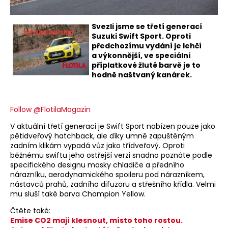
Svezli jsme se třetí generací
Suzuki Swift Sport. Oproti
předchozímu vydání je lehčí
a výkonnější, ve speciální
příplatkové žluté barvě je to
hodně naštvaný kanárek.
Follow @FlotilaMagazin
V aktuální třetí generaci je Swift Sport nabízen pouze jako
pětidveřový hatchback, ale díky umně zapuštěným
zadním klikám vypadá vůz jako třídveřový. Oproti
běžnému swiftu jeho ostřejší verzi snadno poznáte podle
specifického designu masky chladiče a předního
nárazníku, aerodynamického spoileru pod nárazníkem,
nástavců prahů, zadního difuzoru a střešního křídla. Velmi
mu sluší také barva Champion Yellow.
Čtěte také:
Emise CO2 mají klesnout, místo toho rostou.