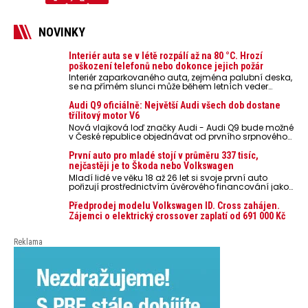
NOVINKY
Interiér auta se v létě rozpálí až na 80 °C. Hrozí
poškození telefonů nebo dokonce jejich požár
Interiér zaparkovaného auta, zejména palubní deska,
se na přímém slunci může během letních veder
rozpálit až na 80 °C. Takové teploty představují
nebezpečí pro odložené mobilní telefony, powerbanky
Audi Q9 oficiálně: Největší Audi všech dob dostane
nebo notebooky. Můžou urychlit stárnutí baterií,
třílitový motor V6
poškodit elektroniku a ve výjimečných případech i
Nová vlajková loď značky Audi - Audi Q9 bude možné
zvýšit riziko požáru.
v České republice objednávat od prvního srpnového
týdne 2026, kde budou oznámeny také české ceny.
První auto pro mladé stojí v průměru 337 tisíc,
nejčastěji je to Škoda nebo Volkswagen
Mladí lidé ve věku 18 až 26 let si svoje první auto
pořizují prostřednictvím úvěrového financování jako
ojeté. Je to tak u 93,3 % lidí, jen 6,7 % si pořídí nové
auto. Průměrná pořizovací cena vozu dosahuje 337
Předprodej modelu Volkswagen ID. Cross zahájen.
tisíc korun a průměrná financovaná částka
Zájemci o elektrický crossover zaplatí od 691 000 Kč
přesahuje 251 tisíc korun. Vyplývá to z dat Leasingu
České spořitelny za posledních 10 let (2016–2026).
Reklama