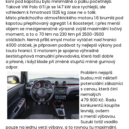
koní pod kapotou bylo minimálně o půlku početnější.
Takové VW Polo GTi je se 147 kW sice rychlejší, ale
vzhledem k hmotnosti 1325 kg zase ne o tolik.
Místo předchozího atmosférického motoru 1.6 brumlá pod
kapotou přeplňovaný agregát 1.4 Boosterjet. I přes menší
objem se mezigeneračně výrazně zvýšil maximální točivý
moment, a to o 70 Nm na 230 Nm při 2500-3500
otáčkách. Nemá příliš smysl motor vytáčet nad hranici
4000 otáček, je připraven podávat ty nejlepší výkony pod
touto hranicí. S motorem je spojena výhradně
šestistupňová manuální převodovka, která řadí dobře
a přesně, i když klade při změně stupňů mírně gumový
odpor.
Problém nejspíš
budou mít někteří
potenciální zákazníci
s cenou, která činí
nemalých
479 900 Kč. Řadu
konkurentů koupíte
levněji, ovšem
s menší výbavou.
Suzuki totiž vsadilo
pouze na jednu verzi výbavy, a to rovnou tu maximální.