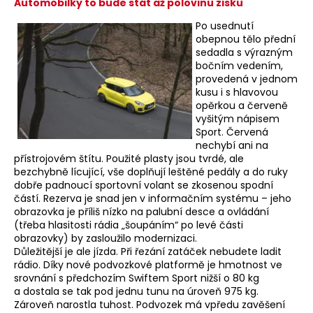
Automobilky to bude stát až polovinu zisku
Po usednutí
obepnou tělo přední
sedadla s výrazným
bočním vedením,
provedená v jednom
kusu i s hlavovou
opěrkou a červeně
vyšitým nápisem
Sport. Červená
nechybí ani na
přístrojovém štítu. Použité plasty jsou tvrdé, ale
bezchybně lícující, vše doplňují leštěné pedály a do ruky
dobře padnoucí sportovní volant se zkosenou spodní
částí. Rezerva je snad jen v informačním systému – jeho
obrazovka je příliš nízko na palubní desce a ovládání
(třeba hlasitosti rádia „šoupáním“ po levé části
obrazovky) by zasloužilo modernizaci.
Důležitější je ale jízda. Při řezání zatáček nebudete ladit
rádio. Díky nové podvozkové platformě je hmotnost ve
srovnání s předchozím Swiftem Sport nižší o 80 kg
a dostala se tak pod jednu tunu na úroveň 975 kg.
Zároveň narostla tuhost. Podvozek má vpředu zavěšení