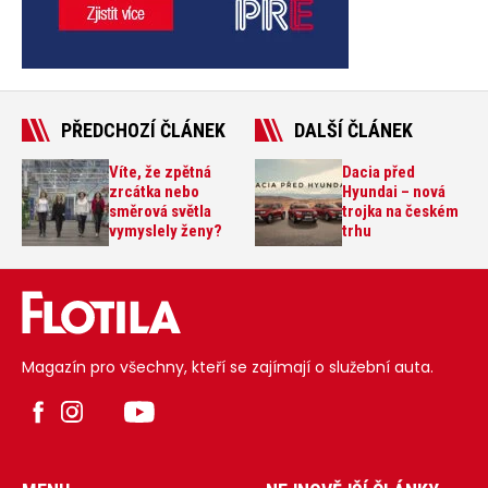
PŘEDCHOZÍ ČLÁNEK
DALŠÍ ČLÁNEK
Víte, že zpětná
Dacia před
zrcátka nebo
Hyundai – nová
směrová světla
trojka na českém
vymyslely ženy?
trhu
Magazín pro všechny, kteří se zajímají o služební auta.