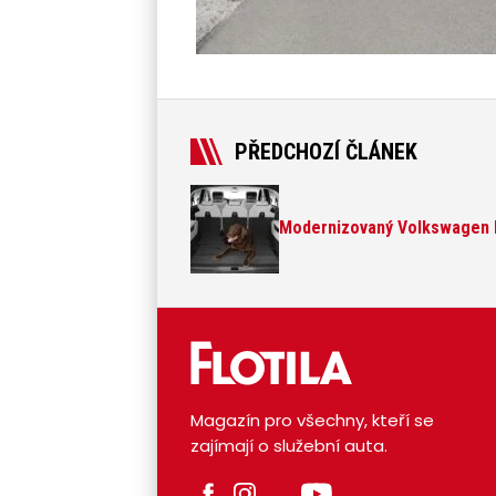
PŘEDCHOZÍ ČLÁNEK
Modernizovaný Volkswagen P
Magazín pro všechny, kteří se
zajímají o služební auta.