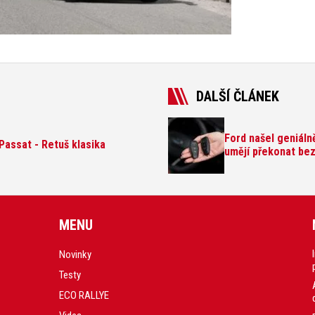
DALŠÍ ČLÁNEK
Ford našel geniáln
assat - Retuš klasika
umějí překonat be
MENU
Novinky
Testy
ECO RALLYE