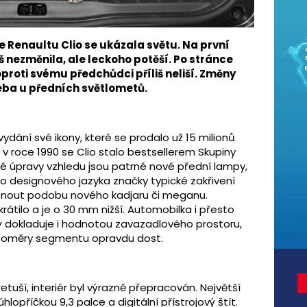
 Renaultu Clio se ukázala světu. Na první
iš nezměnila, ale leckoho potěší. Po stránce
proti svému předchůdci příliš neliší. Změny
řeba u předních světlometů.
ydání své ikony, které se prodalo už 15 milionů
v roce 1990 se Clio stalo bestsellerem Skupiny
ké úpravy vzhledu jsou patrné nové přední lampy,
o designového jazyka značky typické zakřivení
menout podobu nového kadjaru či meganu.
átilo a je o 30 mm nižší. Automobilka i přesto
terý dokladuje i hodnotou zavazadlového prostoru,
na poměry segmentu opravdu dost.
etuší, interiér byl výrazně přepracován. Největší
lopříčkou 9,3 palce a digitální přístrojový štít.