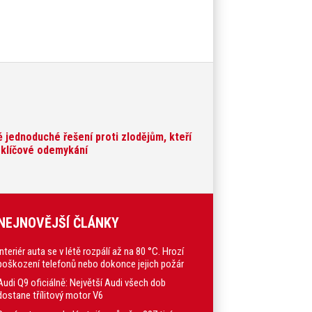
ě jednoduché řešení proti zlodějům, kteří
zklíčové odemykání
NEJNOVĚJŠÍ ČLÁNKY
Interiér auta se v létě rozpálí až na 80 °C. Hrozí
poškození telefonů nebo dokonce jejich požár
Audi Q9 oficiálně: Největší Audi všech dob
dostane třílitový motor V6