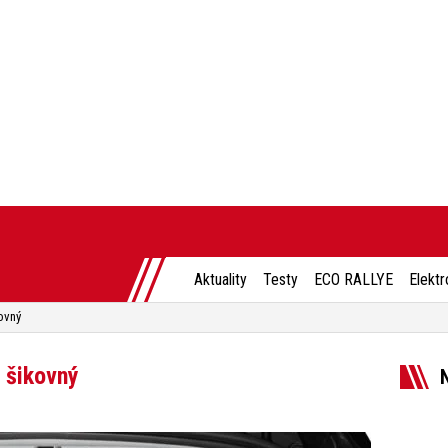
Aktuality
Testy
ECO RALLYE
Elektr
ovný
e šikovný