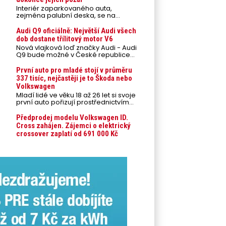
Interiér zaparkovaného auta,
zejména palubní deska, se na
přímém slunci může během letních
veder rozpálit až na 80 °C. Takové
Audi Q9 oficiálně: Největší Audi všech
teploty představují nebezpečí pro
dob dostane třílitový motor V6
odložené mobilní telefony,
Nová vlajková loď značky Audi - Audi
powerbanky nebo notebooky. Můžou
Q9 bude možné v České republice
urychlit stárnutí baterií, poškodit
objednávat od prvního srpnového
elektroniku a ve výjimečných
týdne 2026, kde budou oznámeny
První auto pro mladé stojí v průměru
případech i zvýšit riziko požáru.
také české ceny.
337 tisíc, nejčastěji je to Škoda nebo
Volkswagen
Mladí lidé ve věku 18 až 26 let si svoje
první auto pořizují prostřednictvím
úvěrového financování jako ojeté. Je
to tak u 93,3 % lidí, jen 6,7 % si pořídí
Předprodej modelu Volkswagen ID.
nové auto. Průměrná pořizovací
Cross zahájen. Zájemci o elektrický
cena vozu dosahuje 337 tisíc korun a
crossover zaplatí od 691 000 Kč
průměrná financovaná částka
přesahuje 251 tisíc korun. Vyplývá to z
dat Leasingu České spořitelny za
posledních 10 let (2016–2026).