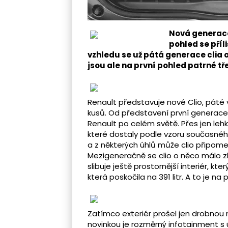
Nová generace
pohled se příl
vzhledu se už pátá generace clia o
jsou ale na první pohled patrné t
Renault představuje nové Clio, páté v
kusů. Od představení první generace 
Renault po celém světě. Přes jen leh
které dostaly podle vzoru současnéh
a z některých úhlů může clio připo
Mezigeneračně se clio o něco málo zkr
slibuje ještě prostornější interiér, k
která poskočila na 391 litr. A to je 
Zatímco exteriér prošel jen drobnou r
novinkou je rozměrný infotainment s úh