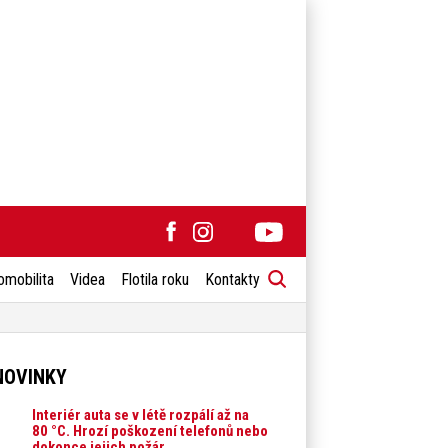
omobilita
Videa
Flotila roku
Kontakty
NOVINKY
Interiér auta se v létě rozpálí až na
80 °C. Hrozí poškození telefonů nebo
dokonce jejich požár