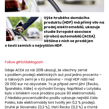
Výše hrubého domácího
produktu (HDP) má přímý vliv na
prodej elektromobilů, ukazuje
studie Evropské asociace
výrobců automobilů (ACEA).
Většina z nich se prodá jen
v šesti zemích s nejvyšším HDP.
Follow @FlotilaMagazin
Údaje ACEA za rok 2018 ukazují, že všechny země
s podílem prodejů elektrických aut pod jedno procento –
a takových zemí je v EU polovina – mají HDP nižší než
29 000 eur na obyvatele. To je případ zemí jižní (Řecko,
Španělsko, Itálie) a východní Evropy. Například v Lotyšsku
bylo v loňském roce prodáno pouze 93 elektromobilů.
Z hlediska procentuálního podílu vykazuje nejnižší čísla
Polsko, kde elektromobily loni tvořily jen 0,2 % prodejů.
Druhé je Slovensko (0,3 %), třetí Řecko (0,3 %) a čtvrté