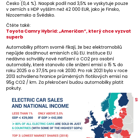
Česko (0,4 %). Naopak podíl nad 3,5% se vyskytuje pouze
v zemích s HDP vyšším než 42 000 EUR, jako je Finsko,
Nizozemsko a Švédsko.
Čtěte také:
Toyota Camry Hybrid: „Američan“, který chce vyzvat
superb
Automobilky přitom svorně říkají, že bez elektromobilů
nepůjde dosáhnout emisních cílů EU. Instituce EU
nedávno schválily nové nařízení o CO2 pro osobní
automobily, které stanovilo cíle snížení emisí o 15 % do
roku 2025 a o 37,5% pro rok 2030. Pro rok 2021 byla v roce
2013 schválena hranice průměrných flotilových emisí na
95g CO2 / km. Za překročení budou automobilky platit
pokuty.
S