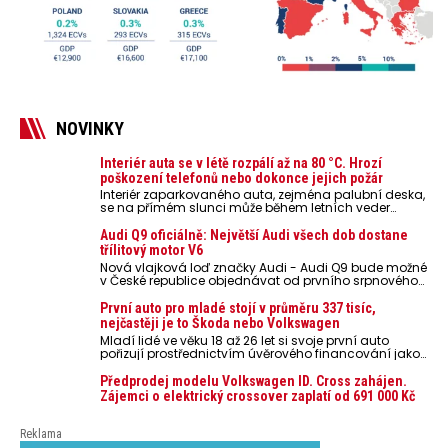
NOVINKY
Interiér auta se v létě rozpálí až na 80 °C. Hrozí
poškození telefonů nebo dokonce jejich požár
Interiér zaparkovaného auta, zejména palubní deska,
se na přímém slunci může během letních veder
rozpálit až na 80 °C. Takové teploty představují
nebezpečí pro odložené mobilní telefony, powerbanky
Audi Q9 oficiálně: Největší Audi všech dob dostane
nebo notebooky. Můžou urychlit stárnutí baterií,
třílitový motor V6
poškodit elektroniku a ve výjimečných případech i
Nová vlajková loď značky Audi - Audi Q9 bude možné
zvýšit riziko požáru.
v České republice objednávat od prvního srpnového
týdne 2026, kde budou oznámeny také české ceny.
První auto pro mladé stojí v průměru 337 tisíc,
nejčastěji je to Škoda nebo Volkswagen
Mladí lidé ve věku 18 až 26 let si svoje první auto
pořizují prostřednictvím úvěrového financování jako
ojeté. Je to tak u 93,3 % lidí, jen 6,7 % si pořídí nové
auto. Průměrná pořizovací cena vozu dosahuje 337
Předprodej modelu Volkswagen ID. Cross zahájen.
tisíc korun a průměrná financovaná částka
Zájemci o elektrický crossover zaplatí od 691 000 Kč
přesahuje 251 tisíc korun. Vyplývá to z dat Leasingu
České spořitelny za posledních 10 let (2016–2026).
Reklama