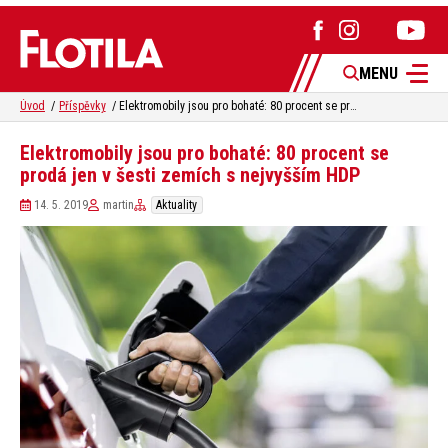
MENU
Úvod
Příspěvky
Elektromobily jsou pro bohaté: 80 procent se prodá jen v šesti zemích s nejvyšším HDP
Elektromobily jsou pro bohaté: 80 procent se
prodá jen v šesti zemích s nejvyšším HDP
14. 5. 2019
martin
Aktuality