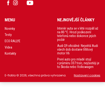
MENU
NEJNOVĚJŠÍ ČLÁNKY
Interiér auta se v létě rozpálí až
Novinky
na 80 °C. Hrozí poškození
Testy
telefonů nebo dokonce jejich
požár
ECO RALLYE
Audi Q9 oficiálně: Největší Audi
Videa
všech dob dostane třílitový
motor V6
Kontakty
První auto pro mladé stojí
v průměru 337 tisíc, nejčastěji je
to Škoda nebo Volkswagen
E-flotila © 2026, všechna práva vyhrazena.
Nastavení cookies