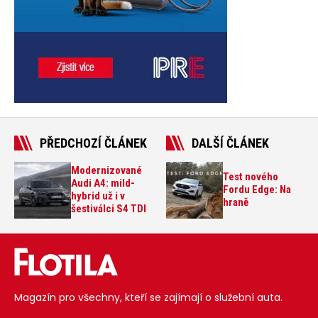
PŘEDCHOZÍ ČLÁNEK
DALŠÍ ČLÁNEK
Modernizované
Test nového
Audi A4: mild-
Fordu Edge: Na
hybrid už i v
hraně
šestiválci S4 TDI
Magazín pro všechny, kteří se zajímají o služební auta.