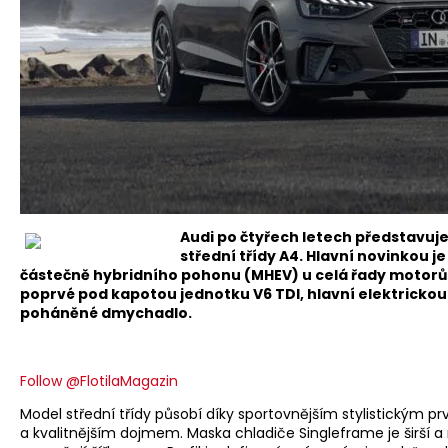
Audi po čtyřech letech představu
střední třídy A4. Hlavní novinkou j
částečně hybridního pohonu (MHEV) u celá řady motorů
poprvé pod kapotou jednotku V6 TDI, hlavní elektrickou 
poháněné dmychadlo.
Follow @FlotilaMagazin
Model střední třídy působí díky sportovnějším stylistickým 
a kvalitnějším dojmem. Maska chladiče Singleframe je širší a niž