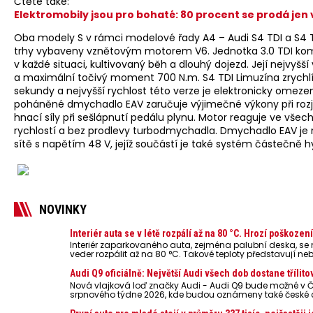
Čtěte také:
Elektromobily jsou pro bohaté: 80 procent se prodá jen 
Oba modely S v rámci modelové řady A4 – Audi S4 TDI a S4 T
trhy vybaveny vznětovým motorem V6. Jednotka 3.0 TDI kom
v každé situaci, kultivovaný běh a dlouhý dojezd. Její nejvyšš
a maximální točivý moment 700 N.m. S4 TDI Limuzína zrychlí
sekundy a nejvyšší rychlost této verze je elektronicky omeze
poháněné dmychadlo EAV zaručuje výjimečné výkony při roz
hnací síly při sešlápnutí pedálu plynu. Motor reaguje ve vše
rychlostí a bez prodlevy turbodmychadla. Dmychadlo EAV je n
sítě s napětím 48 V, jejíž součástí je také systém částečně 
NOVINKY
Interiér auta se v létě rozpálí až na 80 °C. Hrozí poškoze
Interiér zaparkovaného auta, zejména palubní deska, s
veder rozpálit až na 80 °C. Takové teploty představují ne
powerbanky nebo notebooky. Můžou urychlit stárnutí bater
případech i zvýšit riziko požáru.
Audi Q9 oficiálně: Největší Audi všech dob dostane třílito
Nová vlajková loď značky Audi - Audi Q9 bude možné v Č
srpnového týdne 2026, kde budou oznámeny také české 