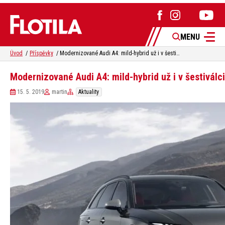
MENU
Úvod
Příspěvky
Modernizované Audi A4: mild-hybrid už i v šestiválci S4 TDI
Modernizované Audi A4: mild-hybrid už i v šestiválci
15. 5. 2019
martin
Aktuality