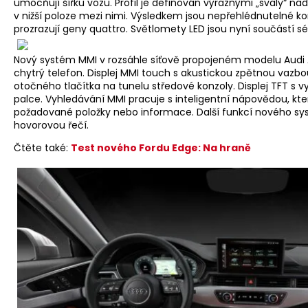
umocňují šířku vozu. Profil je definován výraznými „svaly“ nad
v nižší poloze mezi nimi. Výsledkem jsou nepřehlédnutelné kon
prozrazují geny quattro. Světlomety LED jsou nyní součástí s
Nový systém MMI v rozsáhle síťově propojeném modelu Audi
chytrý telefon. Displej MMI touch s akustickou zpětnou vazb
otočného tlačítka na tunelu středové konzoly. Displej TFT s v
palce. Vyhledávání MMI pracuje s inteligentní nápovědou, kt
požadované položky nebo informace. Další funkcí nového sy
hovorovou řečí.
Čtěte také:
Test nového Fordu Edge: Na hraně