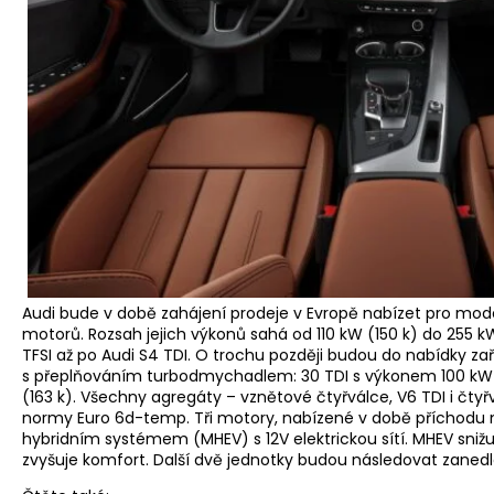
Audi bude v době zahájení prodeje v Evropě nabízet pro mo
motorů. Rozsah jejich výkonů sahá od 110 kW (150 k) do 255 
TFSI až po Audi S4 TDI. O trochu později budou do nabídky za
s přeplňováním turbodmychadlem: 30 TDI s výkonem 100 kW (
(163 k). Všechny agregáty – vznětové čtyřválce, V6 TDI i čtyřv
normy Euro 6d-temp. Tři motory, nabízené v době příchodu 
hybridním systémem (MHEV) s 12V elektrickou sítí. MHEV snižu
zvyšuje komfort. Další dvě jednotky budou následovat zaned