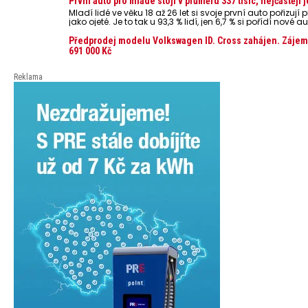
První auto pro mladé stojí v průměru 337 tisíc, nejčastěj
Mladí lidé ve věku 18 až 26 let si svoje první auto pořizu
jako ojeté. Je to tak u 93,3 % lidí, jen 6,7 % si pořídí nov
dosahuje 337 tisíc korun a průměrná financovaná částka 
dat Leasingu České spořitelny za posledních 10 let (2016
Předprodej modelu Volkswagen ID. Cross zahájen. Zájemci
691 000 Kč
Reklama