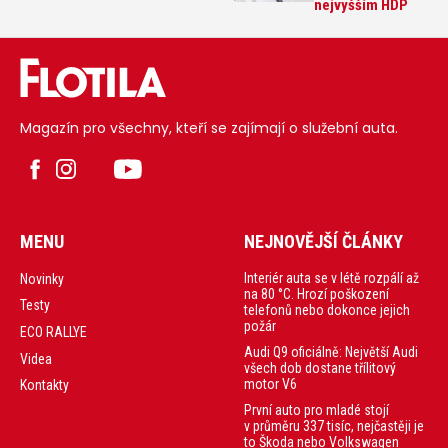
nejvyšším HDP
Magazín pro všechny, kteří se zajímají o služební auta.
MENU
NEJNOVĚJŠÍ ČLÁNKY
Interiér auta se v létě rozpálí až
Novinky
na 80 °C. Hrozí poškození
Testy
telefonů nebo dokonce jejich
požár
ECO RALLYE
Audi Q9 oficiálně: Největší Audi
Videa
všech dob dostane třílitový
motor V6
Kontakty
První auto pro mladé stojí
v průměru 337 tisíc, nejčastěji je
to Škoda nebo Volkswagen