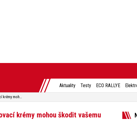
Aktuality
Testy
ECO RALLYE
Elektr
Dezinfekční přípravky a opalovací krémy mohou škodit vašemu vozu
alovací krémy mohou škodit vašemu