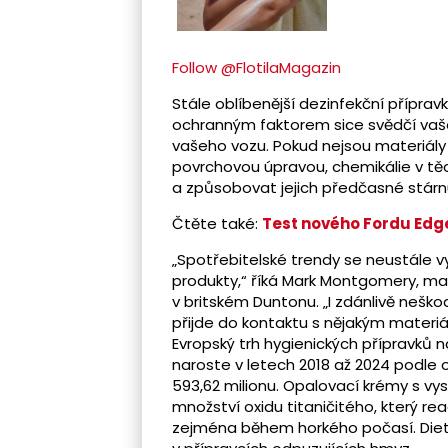
Follow @FlotilaMagazin
Stále oblíbenější dezinfekční přípra
ochranným faktorem sice svědčí vaše
vašeho vozu. Pokud nejsou materiály
povrchovou úpravou, chemikálie v t
a způsobovat jejich předčasné stárnut
Čtěte také:
Test nového Fordu Edg
„Spotřebitelské trendy se neustále vy
produkty,“ říká Mark Montgomery, mat
v britském Duntonu. „I zdánlivě neš
přijde do kontaktu s nějakým materiále
Evropský trh hygienických přípravků na
naroste v letech 2018 až 2024 podle 
593,62 milionu. Opalovací krémy s v
množství oxidu titaničitého, který rea
zejména během horkého počasí. Dietyl