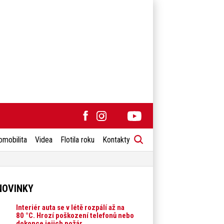
omobilita
Videa
Flotila roku
Kontakty
NOVINKY
Interiér auta se v létě rozpálí až na
80 °C. Hrozí poškození telefonů nebo
dokonce jejich požár