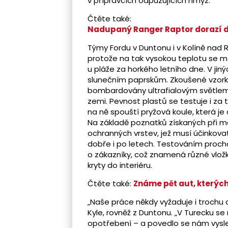
v přípravcích odpuzujících hmyz.
Čtěte také:
Nadupaný Ranger Raptor dorazí d
Týmy Fordu v Duntonu i v Kolíně nad 
protože na tak vysokou teplotu se m
u pláže za horkého letního dne. V ji
slunečním paprskům. Zkoušené vzorky
bombardovány ultrafialovým světlem 
zemi. Pevnost plastů se testuje i za 
na ně spouští pryžová koule, která je
Na základě poznatků získaných při m
ochranných vrstev, jež musí účinkov
dobře i po letech. Testováním prochází
o zákazníky, což znamená různé vlo
kryty do interiéru.
Čtěte také:
Známe pět aut, kterých 
„Naše práce někdy vyžaduje i trochu de
Kyle, rovněž z Duntonu. „V Turecku se 
opotřebení – a povedlo se nám vysle