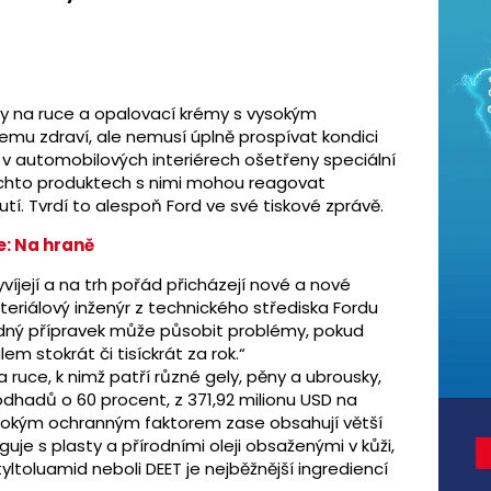
vky na ruce a opalovací krémy s vysokým
mu zdraví, ale nemusí úplně prospívat kondici
 v automobilových interiérech ošetřeny speciální
ěchto produktech s nimi mohou reagovat
í. Tvrdí to alespoň Ford ve své tiskové zprávě.
e: Na hraně
víjejí a na trh pořád přicházejí nové a nové
eriálový inženýr z technického střediska Fordu
kodný přípravek může působit problémy, pokud
m stokrát či tisíckrát za rok.“
 ruce, k nimž patří různé gely, pěny a ubrousky,
odhadů o 60 procent, z 371,92 milionu USD na
ysokým ochranným faktorem zase obsahují větší
guje s plasty a přírodními oleji obsaženými v kůži,
toluamid neboli DEET je nejběžnější ingrediencí