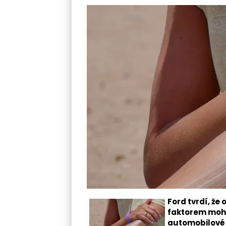
Ford tvrdí, ž
faktorem moho
automobilové i