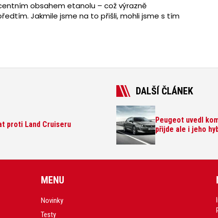
ocentním obsahem etanolu – což výrazně
ředtím. Jakmile jsme na to přišli, mohli jsme s tím
DALŠÍ ČLÁNEK
Peugeot uvedl komb
t proti Land Cruiseru
přijde ale i jeho hy
MENU
Novinky
Testy