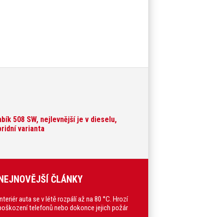
ík 508 SW, nejlevnější je v dieselu,
bridní varianta
NEJNOVĚJŠÍ ČLÁNKY
Interiér auta se v létě rozpálí až na 80 °C. Hrozí
poškození telefonů nebo dokonce jejich požár