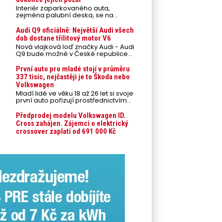
Interiér zaparkovaného auta,
zejména palubní deska, se na
přímém slunci může během letních
veder rozpálit až na 80 °C. Takové
Audi Q9 oficiálně: Největší Audi všech
teploty představují nebezpečí pro
dob dostane třílitový motor V6
odložené mobilní telefony,
Nová vlajková loď značky Audi - Audi
powerbanky nebo notebooky. Můžou
Q9 bude možné v České republice
urychlit stárnutí baterií, poškodit
objednávat od prvního srpnového
elektroniku a ve výjimečných
týdne 2026, kde budou oznámeny
První auto pro mladé stojí v průměru
případech i zvýšit riziko požáru.
také české ceny.
337 tisíc, nejčastěji je to Škoda nebo
Volkswagen
Mladí lidé ve věku 18 až 26 let si svoje
první auto pořizují prostřednictvím
úvěrového financování jako ojeté. Je
to tak u 93,3 % lidí, jen 6,7 % si pořídí
Předprodej modelu Volkswagen ID.
nové auto. Průměrná pořizovací
Cross zahájen. Zájemci o elektrický
cena vozu dosahuje 337 tisíc korun a
crossover zaplatí od 691 000 Kč
průměrná financovaná částka
přesahuje 251 tisíc korun. Vyplývá to z
dat Leasingu České spořitelny za
posledních 10 let (2016–2026).