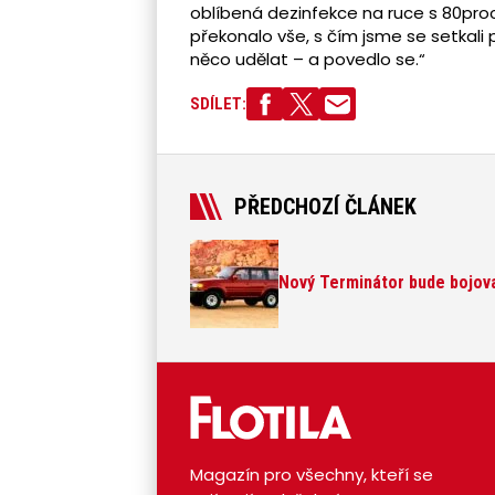
oblíbená dezinfekce na ruce s 80pr
překonalo vše, s čím jsme se setkali p
něco udělat – a povedlo se.“
SDÍLET:
PŘEDCHOZÍ ČLÁNEK
Nový Terminátor bude bojova
Magazín pro všechny, kteří se