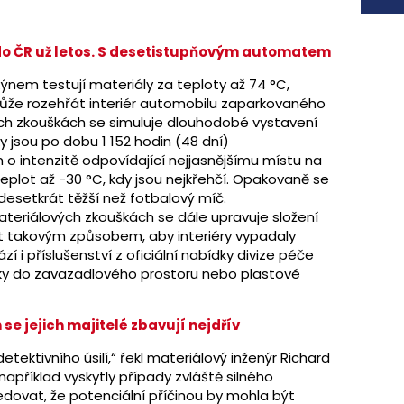
o ČR už letos. S desetistupňovým automatem
Rýnem testují materiály za teploty až 74 °C,
ůže rozehřát interiér automobilu zaparkovaného
ných zkouškách se simuluje dlouhodobé vystavení
 jsou po dobu 1 152 hodin (48 dní)
o intenzitě odpovídající nejjasnějšímu místu na
teplot až -30 °C, kdy jsou nejkřehčí. Opakovaně se
 desetkrát těžší než fotbalový míč.
ateriálových zkouškách se dále upravuje složení
at takovým způsobem, aby interiéry vypadaly
 i příslušenství z oficiální nabídky divize péče
žky do zavazadlového prostoru nebo plastové
se jejich majitelé zbavují nejdřív
tektivního úsilí,“ řekl materiálový inženýr Richard
například vyskytly případy zvláště silného
dovat, že potenciální příčinou by mohla být