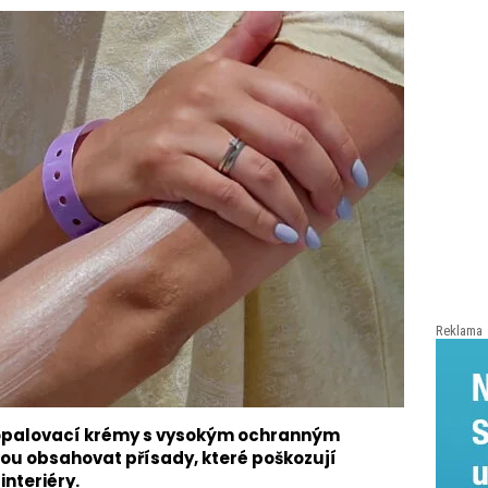
Reklama
e opalovací krémy s vysokým ochranným
u obsahovat přísady, které poškozují
nteriéry.