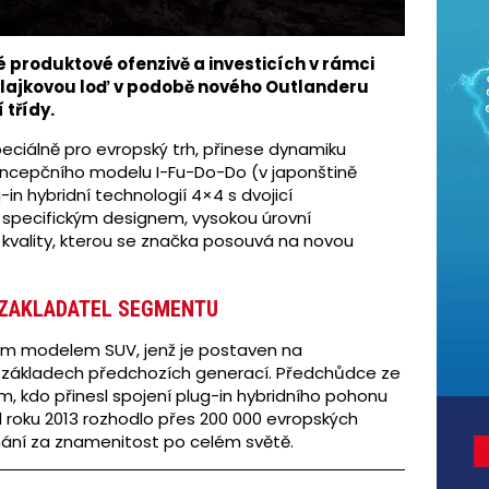
é produktové ofenzivě a investicích v rámci
 vlajkovou loď v podobě nového Outlanderu
třídy.
eciálně pro evropský trh, přinese dynamiku
 koncepčního modelu I-Fu-Do-Do (v japonštině
g-in hybridní technologií 4×4 s dvojicí
specifickým designem, vysokou úrovní
 kvality, kterou se značka posouvá na novou
 ZAKLADATEL SEGMENTU
ním modelem SUV, jenž je postaven na
 základech předchozích generací. Předchůdce ze
m, kdo přinesl spojení plug-in hybridního pohonu
od roku 2013 rozhodlo přes 200 000 evropských
znání za znamenitost po celém světě.