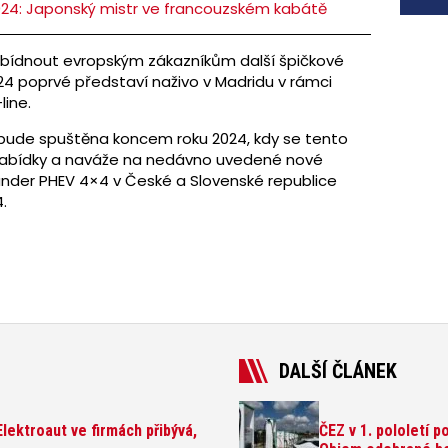
2024: Japonský mistr ve francouzském kabátě
abídnout evropským zákazníkům další špičkové
024 poprvé představí naživo v Madridu v rámci
line.
 bude spuštěna koncem roku 2024, kdy se tento
abídky a naváže na nedávno uvedené nové
ander PHEV 4×4 v České a Slovenské republice
.
DALŠÍ ČLÁNEK
lektroaut ve firmách přibývá,
ČEZ v 1. pololetí p