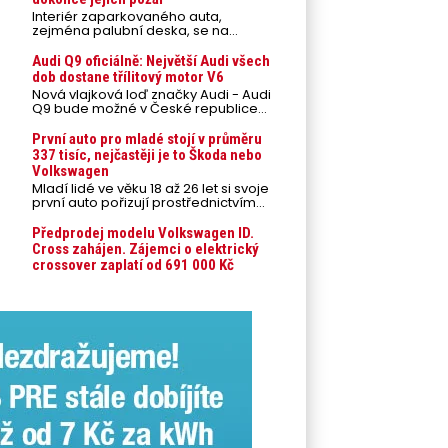
Interiér zaparkovaného auta,
zejména palubní deska, se na
přímém slunci může během letních
veder rozpálit až na 80 °C. Takové
Audi Q9 oficiálně: Největší Audi všech
teploty představují nebezpečí pro
dob dostane třílitový motor V6
odložené mobilní telefony,
Nová vlajková loď značky Audi - Audi
powerbanky nebo notebooky. Můžou
Q9 bude možné v České republice
urychlit stárnutí baterií, poškodit
objednávat od prvního srpnového
elektroniku a ve výjimečných
týdne 2026, kde budou oznámeny
První auto pro mladé stojí v průměru
případech i zvýšit riziko požáru.
také české ceny.
337 tisíc, nejčastěji je to Škoda nebo
Volkswagen
Mladí lidé ve věku 18 až 26 let si svoje
první auto pořizují prostřednictvím
úvěrového financování jako ojeté. Je
to tak u 93,3 % lidí, jen 6,7 % si pořídí
Předprodej modelu Volkswagen ID.
nové auto. Průměrná pořizovací
Cross zahájen. Zájemci o elektrický
cena vozu dosahuje 337 tisíc korun a
crossover zaplatí od 691 000 Kč
průměrná financovaná částka
přesahuje 251 tisíc korun. Vyplývá to z
dat Leasingu České spořitelny za
posledních 10 let (2016–2026).