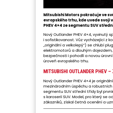
Mitsubishi Motors pokračuje ve sv
evropského trhu, kde uvede svoji
PHEV 4×4 ze segmentu SUV střední 
Nový Outlander PHEV 4×4, vyvinutý sp
i sofistikovanost. Vůz vycházející z
„originální a velkolepý“) se chlubí plu
elektromotorů a dlouhým dojezdem, 
bezpečnosti i pohodlí a novou úrovní
úroveň evropského trhu.
MITSUBISHI OUTLANDER PHEV –
Nový Outlander PHEV 4×4 je originál
mezinárodním úspěchu a robustních
segmentu SUV střední třídy byl první
s karoserií SUV. Model, pro který se 
zákazníků, získal četná ocenění a u