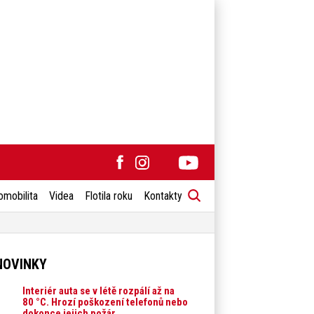
omobilita
Videa
Flotila roku
Kontakty
NOVINKY
Interiér auta se v létě rozpálí až na
80 °C. Hrozí poškození telefonů nebo
dokonce jejich požár