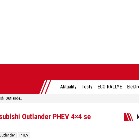
Aktuality
Testy
ECO RALLYE
Elektr
Premiéra vlajkové lodi – Mitsubishi Outlander PHEV 4×4 se představí v Madridu
tsubishi Outlander PHEV 4×4 se
Outlander
PHEV