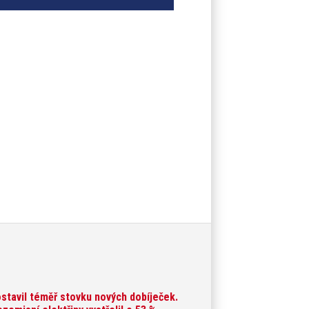
ostavil téměř stovku nových dobíječek.