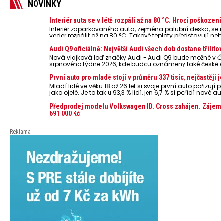
NOVINKY
Interiér auta se v létě rozpálí až na 80 °C. Hrozí poškoze
Interiér zaparkovaného auta, zejména palubní deska, s
veder rozpálit až na 80 °C. Takové teploty představují ne
powerbanky nebo notebooky. Můžou urychlit stárnutí bater
případech i zvýšit riziko požáru.
Audi Q9 oficiálně: Největší Audi všech dob dostane třílito
Nová vlajková loď značky Audi - Audi Q9 bude možné v Č
srpnového týdne 2026, kde budou oznámeny také české 
První auto pro mladé stojí v průměru 337 tisíc, nejčastěj
Mladí lidé ve věku 18 až 26 let si svoje první auto pořizu
jako ojeté. Je to tak u 93,3 % lidí, jen 6,7 % si pořídí nov
dosahuje 337 tisíc korun a průměrná financovaná částka 
dat Leasingu České spořitelny za posledních 10 let (2016
Předprodej modelu Volkswagen ID. Cross zahájen. Zájemci
691 000 Kč
Reklama