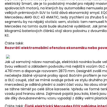
elektrický Smart, ale je to podstatný model pro nějaký masiv
spalovacích motorů, na kterých by automobilka nemusela pr
velkých prémiových SUV to totiž dává ekonomický smysl. EQC
Mercedesu AMG GLC 43 4MATIC, tedy zrychlení za zhruba 5 s
segmentu by na nějaký stotisíc sem, stotisíc tam nemuseli h
Mercedes na tomto autě bude skutečně vydělávat. Jak jsme 
kilogramů bateriových článků stojí skoro polovinu z dvoumili
Kč.
Čtěte také:
Rozvrátí elektromobilní ofenziva ekonomiku nebo pove
Jak už samotný název naznačuje, elektrická novinka bude veli
Svou velikostí a základem podvozku má nejblíž k vozům GLC
4761 mm a disponuje rozvorem 2873 mm. Designéři zvolili možn
nečekejte žádné výrazné prolisy apod. Bočním profilem je n
a GLC coupé, záď se mírně svažuje právě ve stylu druhého
mercedesů je odlišná přední a zadní část vozu. Na obou stran
se táhne téměř po celé šířce karoserie. Vpředu ve formě ten
vzadu pod hranou okna. Zajímavě pojatá jsou kola, která jso
ale díky dvoubarevnému vzoru vypadají z dálky velmi plastick
Čtěte také:
Čistě elektrický Mercedes EQV nabídne inter