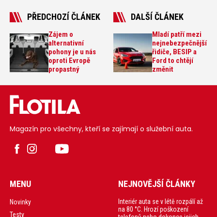
PŘEDCHOZÍ ČLÁNEK
DALŠÍ ČLÁNEK
Zájem o
Mladí patří mezi
alternativní
nejnebezpečnější
pohony je u nás
řidiče, BESIP a
oproti Evropě
Ford to chtějí
propastný
změnit
Magazín pro všechny, kteří se zajímají o služební auta.
MENU
NEJNOVĚJŠÍ ČLÁNKY
Interiér auta se v létě rozpálí až
Novinky
na 80 °C. Hrozí poškození
Testy
telefonů nebo dokonce jejich