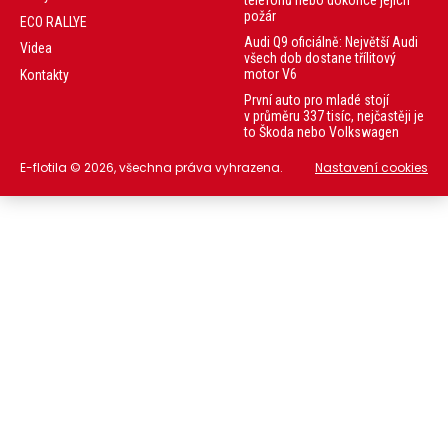
požár
ECO RALLYE
Audi Q9 oficiálně: Největší Audi
Videa
všech dob dostane třílitový
motor V6
Kontakty
První auto pro mladé stojí
v průměru 337 tisíc, nejčastěji je
to Škoda nebo Volkswagen
E-flotila © 2026, všechna práva vyhrazena.
Nastavení cookies