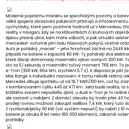
Moderně pojatému interiéru se specifickými povrchy a bare
velká spojená obrazovka palubních přístrojů a infotainment
vychytávky, které jsem pozitivně hodnotil už v Mercedesu tří
reality v navigaci, kdy se na křižovatkách či kruhových obje
šipkou přesně ulice, kam máte odbočit, a pak virtuální asiste
mercedesi“ ochotně plní řadu hlasových pokynů včetně otázek
Auto je pořádný „macek“ – jeho hmotnost začíná na 2445 ki
připadá na baterie o kapacitě 80 kW. Ty pohánějí dva elektr
které dávají dohromady maximální výkon rovných 300 kW. To
sto za 5,1 sekundy a maximální točivý moment 765 Nm. To jso
e-Tron (300 kW, 664 Nm, zrychlení 5,7 s). K dispozici je pět j
Max Range a individuální nastavení. K tomu několik režimů re
Mercedes slibuje spotřebu už od 19,7 kWh/100 km, což by zna
v kombinovaném cyklu 445 až 471 km. Jaká bude realita, 
krátkého svezení nepodařilo zjistit, u Audi e-Tron je to reál
ale zastavit u nabíjení. Z domácí zásuvky by trvalo přes 40 h
prodeji rovnou možnost zakoupit wallbox 7,4 kW, který tuto dob
Z rychlonabíječky 110 kW (víc systém nepustí) by nabití z 10 
baterie je záruka 8 let nebo 160 000 kilometrů, zákazník ovše
prohlídky.