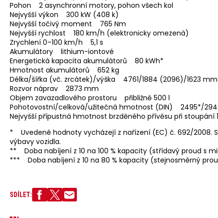
Pohon 2 asynchronní motory, pohon všech kol
Nejvyšší výkon 300 kW (408 k)
Nejvyšší točivý moment 765 Nm
Nejvyšší rychlost 180 km/h (elektronicky omezená)
Zrychlení 0–100 km/h 5,1 s
Akumulátory lithium-iontové
Energetická kapacita akumulátorů 80 kWh*
Hmotnost akumulátorů 652 kg
Délka/šířka (vč. zrcátek)/výška 4761/1884 (2096)/1623 mm
Rozvor náprav 2873 mm
Objem zavazadlového prostoru přibližně 500 l
Pohotovostní/celková/užitečná hmotnost (DIN) 2495*/294
Nejvyšší přípustná hmotnost brzděného přívěsu při stoupání
* Uvedené hodnoty vycházejí z nařízení (EC) č. 692/2008. Spo
výbavy vozidla.
** Doba nabíjení z 10 na 100 % kapacity (střídavý proud s mi
*** Doba nabíjení z 10 na 80 % kapacity (stejnosměrný proud
SDÍLET: