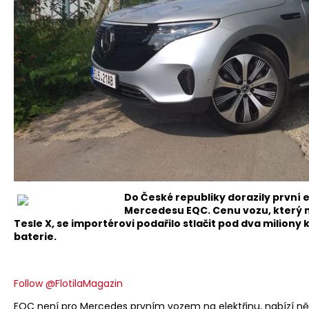
Do České republiky dorazily první 
Mercedesu EQC. Cenu vozu, který 
Tesle X, se importérovi podařilo stlačit pod dva miliony 
baterie.
Follow @FlotilaMagazin
EQC není pro Mercedes prvním vozem na elektřinu, nabízí něk