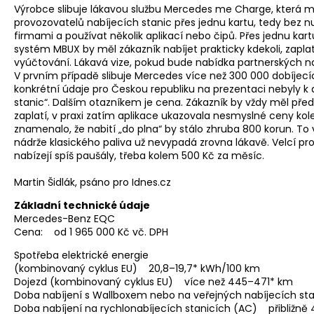
Výrobce slibuje lákavou službu Mercedes me Charge, která m
provozovatelů nabíjecích stanic přes jednu kartu, tedy bez n
firmami a používat několik aplikací nebo čipů. Přes jednu kart
systém MBUX by měl zákazník nabíjet prakticky kdekoli, zapl
vyúčtování. Lákavá vize, pokud bude nabídka partnerských nab
V prvním případě slibuje Mercedes více než 300 000 dobíjec
konkrétní údaje pro Českou republiku na prezentaci nebyly k di
stanic“. Dalším otazníkem je cena. Zákazník by vždy měl před
zaplatí, v praxi zatím aplikace ukazovala nesmyslné ceny kole
znamenalo, že nabití „do plna“ by stálo zhruba 800 korun. T
nádrže klasického paliva už nevypadá zrovna lákavě. Velcí pr
nabízejí spíš paušály, třeba kolem 500 Kč za měsíc.
Martin Šidlák, psáno pro Idnes.cz
Základní technické údaje
Mercedes-Benz EQC
Cena: od 1 965 000 Kč vč. DPH
Spotřeba elektrické energie
(kombinovaný cyklus EU) 20,8–19,7* kWh/100 km
Dojezd (kombinovaný cyklus EU) více než 445–471* km
Doba nabíjení s Wallboxem nebo na veřejných nabíjecích st
Doba nabíjení na rychlonabíjecích stanicích (AC) přibližně