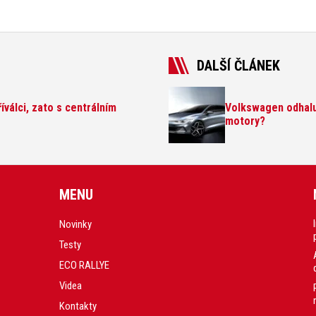
DALŠÍ ČLÁNEK
říválci, zato s centrálním
Volkswagen odhalu
motory?
MENU
Novinky
Testy
ECO RALLYE
Videa
Kontakty