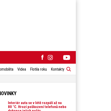
omobilita
Videa
Flotila roku
Kontakty
NOVINKY
Interiér auta se v létě rozpálí až na
80 °C. Hrozí poškození telefonů nebo
dokonce jejich požár