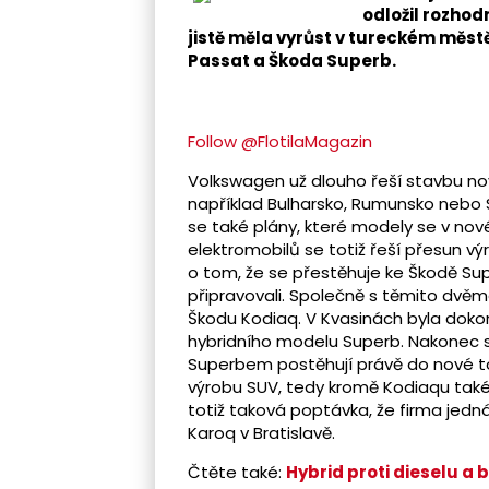
odložil rozhod
jistě měla vyrůst v tureckém měs
Passat a Škoda Superb.
Follow @FlotilaMagazin
Volkswagen už dlouho řeší stavbu no
například Bulharsko, Rumunsko nebo S
se také plány, které modely se v nové
elektromobilů se totiž řeší přesun v
o tom, že se přestěhuje ke Škodě Sup
připravovali. Společně s těmito dvě
Škodu Kodiaq. V Kvasinách byla doko
hybridního modelu Superb. Nakonec s
Superbem postěhují právě do nové to
výrobu SUV, tedy kromě Kodiaqu tak
totiž taková poptávka, že firma jed
Karoq v Bratislavě.
Čtěte také:
Hybrid proti dieselu a 