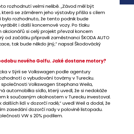
o rozhodnutí velmi nelibě. „Závod měl být
která se záměrem jeho výstavby přišla s cílem
ji bylo rozhodnuto, že tento podnik bude
yrábět i další koncernové vozy. Po tlaku
 akcionářů si celý projekt převzal koncern
erý od začátku připravili zaměstnanci ŠKODA AUTO
lokace, tak bude někdo jiný,“ napsal Škodovácký
podobu nového Golfu. Jaké dostane motory?
recka v Sýrii se Volkswagen podle agentury
ozhodnotí o vybudování továrny v Turecku.
y společnosti Volkswagen Stephana Weila,
á automobilka sídlo, který uvedl, že si nedokáže
em k současným okolnostem v Turecku investoval.
 dalších lidí v dozorčí radě,“ uvedl Weil a dodal, že
m zasedání dozorčí rady v polovině listopadu.
polečnosti VW s 20% podílem.