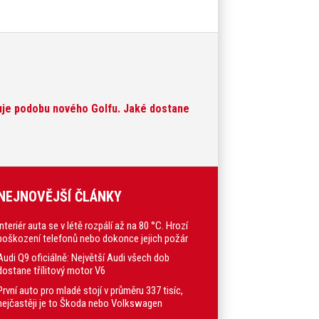
je podobu nového Golfu. Jaké dostane
NEJNOVĚJŠÍ ČLÁNKY
Interiér auta se v létě rozpálí až na 80 °C. Hrozí
poškození telefonů nebo dokonce jejich požár
Audi Q9 oficiálně: Největší Audi všech dob
dostane třílitový motor V6
První auto pro mladé stojí v průměru 337 tisíc,
nejčastěji je to Škoda nebo Volkswagen