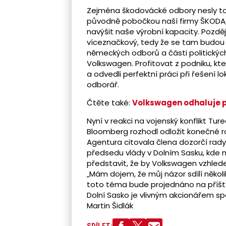
Zejména škodovácké odbory nesly tot
původně pobočkou naší firmy ŠKODA, 
navýšit naše výrobní kapacity. Pozdě
víceznačkový, tedy že se tam budou v
německých odborů a části politických
Volkswagen. Profitovat z podniku, kt
a odvedli perfektní práci při řešení 
odborář.
Čtěte také:
Volkswagen odhaluje 
Nyní v reakci na vojenský konflikt Tu
Bloomberg rozhodl odložit konečné r
Agentura citovala člena dozorčí rad
předsedu vlády v Dolním Sasku, kde m
představit, že by Volkswagen vzhled
„Mám dojem, že můj názor sdílí několik
toto téma bude projednáno na příští
Dolní Sasko je vlivným akcionářem s
Martin Šidlák