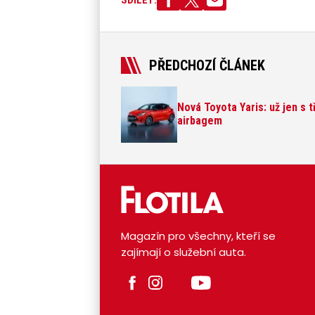
SDÍLET:
PŘEDCHOZÍ ČLÁNEK
Nová Toyota Yaris: už jen s t
airbagem
Magazín pro všechny, kteří se
zajímají o služební auta.