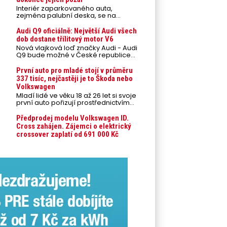
Interiér zaparkovaného auta,
zejména palubní deska, se na
přímém slunci může během letních
veder rozpálit až na 80 °C. Takové
Audi Q9 oficiálně: Největší Audi všech
teploty představují nebezpečí pro
dob dostane třílitový motor V6
odložené mobilní telefony,
Nová vlajková loď značky Audi - Audi
powerbanky nebo notebooky. Můžou
Q9 bude možné v České republice
urychlit stárnutí baterií, poškodit
objednávat od prvního srpnového
elektroniku a ve výjimečných
týdne 2026, kde budou oznámeny
První auto pro mladé stojí v průměru
případech i zvýšit riziko požáru.
také české ceny.
337 tisíc, nejčastěji je to Škoda nebo
Volkswagen
Mladí lidé ve věku 18 až 26 let si svoje
první auto pořizují prostřednictvím
úvěrového financování jako ojeté. Je
to tak u 93,3 % lidí, jen 6,7 % si pořídí
Předprodej modelu Volkswagen ID.
nové auto. Průměrná pořizovací
Cross zahájen. Zájemci o elektrický
cena vozu dosahuje 337 tisíc korun a
crossover zaplatí od 691 000 Kč
průměrná financovaná částka
přesahuje 251 tisíc korun. Vyplývá to z
dat Leasingu České spořitelny za
posledních 10 let (2016–2026).