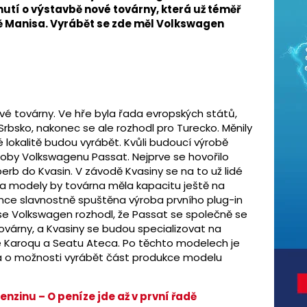
nutí o výstavbě nové továrny, která už téměř
tě Manisa. Vyrábět se zde měl Volkswagen
vé továrny. Ve hře byla řada evropských států,
rbsko, nakonec se ale rozhodl pro Turecko. Měnily
 lokalitě budou vyrábět. Kvůli budoucí výrobě
ýroby Volkswagenu Passat. Nejprve se hovořilo
erb do Kvasin. V závodě Kvasiny se na to už lidé
ma modely by továrna měla kapacitu ještě na
nce slavnostně spuštěna výroba prvního plug-in
e Volkswagen rozhodl, že Passat se společně se
várny, a Kvasiny se budou specializovat na
é Karoqu a Seatu Ateca. Po těchto modelech je
ná o možnosti vyrábět část produkce modelu
benzinu – O peníze jde až v první řadě