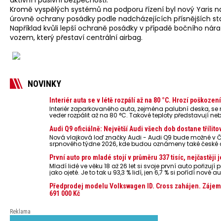
aktivní i pasivní bezpečnosti.
Kromě vyspělých systémů na podporu řízení byl nový Yaris na
úrovně ochrany posádky podle nadcházejících přísnějších sta
Například kvůli lepší ochraně posádky v případě bočního ná
vozem, který přestaví centrální airbag.
NOVINKY
Interiér auta se v létě rozpálí až na 80 °C. Hrozí poškoze
Interiér zaparkovaného auta, zejména palubní deska, s
veder rozpálit až na 80 °C. Takové teploty představují ne
powerbanky nebo notebooky. Můžou urychlit stárnutí bater
případech i zvýšit riziko požáru.
Audi Q9 oficiálně: Největší Audi všech dob dostane třílito
Nová vlajková loď značky Audi - Audi Q9 bude možné v Č
srpnového týdne 2026, kde budou oznámeny také české 
První auto pro mladé stojí v průměru 337 tisíc, nejčastěj
Mladí lidé ve věku 18 až 26 let si svoje první auto pořizu
jako ojeté. Je to tak u 93,3 % lidí, jen 6,7 % si pořídí nov
dosahuje 337 tisíc korun a průměrná financovaná částka 
dat Leasingu České spořitelny za posledních 10 let (2016
Předprodej modelu Volkswagen ID. Cross zahájen. Zájemci
691 000 Kč
Reklama