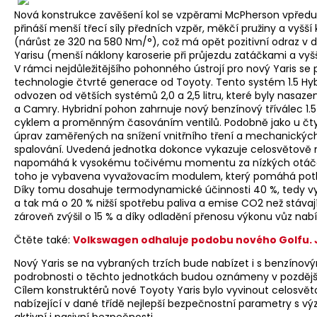
Nová konstrukce zavěšení kol se vzpěrami McPherson vpředu 
přináší menší třecí síly předních vzpěr, měkčí pružiny a vyšš
(nárůst ze 320 na 580 Nm/°), což má opět pozitivní odraz v
Yarisu (menší náklony karoserie při průjezdu zatáčkami a vyšší 
V rámci nejdůležitějšího pohonného ústrojí pro nový Yaris se
technologie čtvrté generace od Toyoty. Tento systém 1.5 Hy
odvozen od větších systémů 2,0 a 2,5 litru, které byly nasa
a Camry. Hybridní pohon zahrnuje nový benzínový tříválec 1
cyklem a proměnným časováním ventilů. Podobně jako u čtyřvál
úprav zaměřených na snížení vnitřního tření a mechanických 
spalování. Uvedená jednotka dokonce vykazuje celosvětově ne
napomáhá k vysokému točivému momentu za nízkých otáček 
toho je vybavena vyvažovacím modulem, který pomáhá potla
Díky tomu dosahuje termodynamické účinnosti 40 %, tedy vy
a tak má o 20 % nižší spotřebu paliva a emise CO2 než stávaj
zároveň zvýšil o 15 % a díky odladění přenosu výkonu vůz nabídn
Čtěte také:
Volkswagen odhaluje podobu nového Golfu.
Nový Yaris se na vybraných trzích bude nabízet i s benzínovými tř
podrobnosti o těchto jednotkách budou oznámeny v pozdějš
Cílem konstruktérů nové Toyoty Yaris bylo vyvinout celosvět
nabízející v dané třídě nejlepší bezpečnostní parametry s