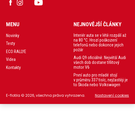
MENU
NEJNOVĚJŠÍ ČLÁNKY
Interiér auta se v létě rozpálí až
Novinky
na 80 °C. Hrozí poškození
Testy
telefonů nebo dokonce jejich
požár
ECO RALLYE
Audi Q9 oficiálně: Největší Audi
Videa
všech dob dostane třílitový
motor V6
Kontakty
První auto pro mladé stojí
v průměru 337 tisíc, nejčastěji je
to Škoda nebo Volkswagen
E-flotila © 2026, všechna práva vyhrazena.
Nastavení cookies