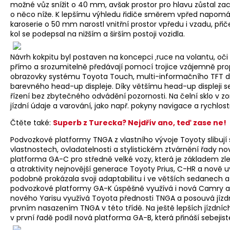
možné vůz snížit o 40 mm, avšak prostor pro hlavu zůstal za
o něco níže. K lepšímu výhledu řidiče směrem vpřed napomáh
karoserie o 50 mm narostl vnitřní prostor vpředu i vzadu, při
kol se podepsal na nižším a širším postoji vozidla.
Návrh kokpitu byl postaven na koncepci ‚ruce na volantu, oči 
přímo a srozumitelně předávají pomocí trojice vzájemně pro
obrazovky systému Toyota Touch, multi-informačního TFT displ
barevného head-up displeje. Díky většímu head-up displeji se 
řízení bez zbytečného odvádění pozornosti. Na čelní sklo v zor
jízdní údaje a varování, jako např. pokyny navigace a rychlos
Čtěte také:
Superb z Turecka? Nejdřív ano, teď zase ne!
Podvozkové platformy TNGA z vlastního vývoje Toyoty slibují
vlastnostech, ovladatelnosti a stylistickém ztvárnění řady no
platforma GA-C pro středně velké vozy, která je základem zl
a atraktivity nejnovější generace Toyoty Prius, C-HR a nově u
podobně prokázala svoji adaptabilitu i ve větších sedanech 
podvozkové platformy GA-K úspěšně využívá i nová Camry a 
nového Yarisu využívá Toyota přednosti TNGA a posouvá jíz
prvním nasazením TNGA v této třídě. Na ještě lepších jízdní
v první řadě podíl nová platforma GA-B, která přináší sebejist