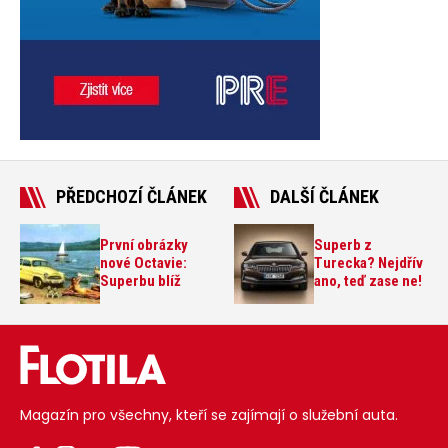
PŘEDCHOZÍ ČLÁNEK
DALŠÍ ČLÁNEK
První obrázky
Superb z
nové Octavie:
Turecka? Nejdřív
Superbu blíž
ano, teď zase ne!
Magazín pro všechny, kteří se zajímají o služební auta.