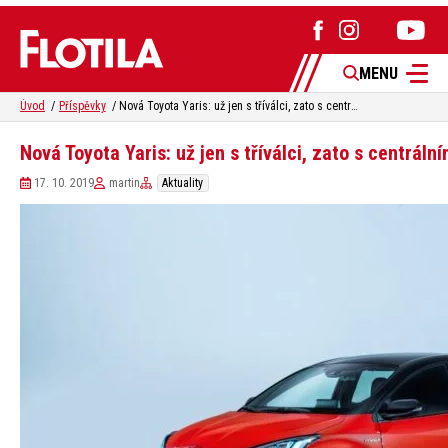
MENU
Úvod
Příspěvky
Nová Toyota Yaris: už jen s tříválci, zato s centrálním airbagem
Nová Toyota Yaris: už jen s tříválci, zato s centrál
17. 10. 2019
martin
Aktuality