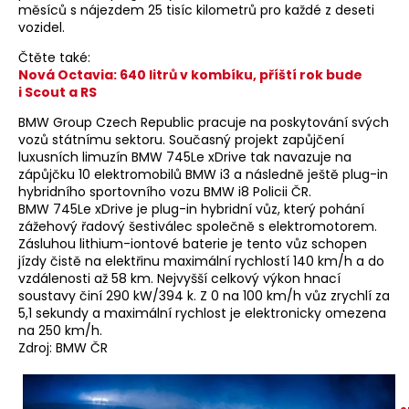
měsíců s nájezdem 25 tisíc kilometrů pro každé z deseti
vozidel.
Čtěte také:
Nová Octavia: 640 litrů v kombíku, příští rok bude
i Scout a RS
BMW Group Czech Republic pracuje na poskytování svých
vozů státnímu sektoru. Současný projekt zapůjčení
luxusních limuzín BMW 745Le xDrive tak navazuje na
zápůjčku 10 elektromobilů BMW i3 a následně ještě plug-in
hybridního sportovního vozu BMW i8 Policii ČR.
BMW 745Le xDrive je plug-in hybridní vůz, který pohání
zážehový řadový šestiválec společně s elektromotorem.
Zásluhou lithium-iontové baterie je tento vůz schopen
jízdy čistě na elektřinu maximální rychlostí 140 km/h a do
vzdálenosti až 58 km. Nejvyšší celkový výkon hnací
soustavy činí 290 kW/394 k. Z 0 na 100 km/h vůz zrychlí za
5,1 sekundy a maximální rychlost je elektronicky omezena
na 250 km/h.
Zdroj: BMW ČR