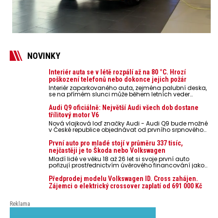
NOVINKY
Interiér auta se v létě rozpálí až na 80 °C. Hrozí
poškození telefonů nebo dokonce jejich požár
Interiér zaparkovaného auta, zejména palubní deska,
se na přímém slunci může během letních veder
rozpálit až na 80 °C. Takové teploty představují
nebezpečí pro odložené mobilní telefony, powerbanky
Audi Q9 oficiálně: Největší Audi všech dob dostane
nebo notebooky. Můžou urychlit stárnutí baterií,
třílitový motor V6
poškodit elektroniku a ve výjimečných případech i
Nová vlajková loď značky Audi - Audi Q9 bude možné
zvýšit riziko požáru.
v České republice objednávat od prvního srpnového
týdne 2026, kde budou oznámeny také české ceny.
První auto pro mladé stojí v průměru 337 tisíc,
nejčastěji je to Škoda nebo Volkswagen
Mladí lidé ve věku 18 až 26 let si svoje první auto
pořizují prostřednictvím úvěrového financování jako
ojeté. Je to tak u 93,3 % lidí, jen 6,7 % si pořídí nové
auto. Průměrná pořizovací cena vozu dosahuje 337
Předprodej modelu Volkswagen ID. Cross zahájen.
tisíc korun a průměrná financovaná částka
Zájemci o elektrický crossover zaplatí od 691 000 Kč
přesahuje 251 tisíc korun. Vyplývá to z dat Leasingu
České spořitelny za posledních 10 let (2016–2026).
Reklama