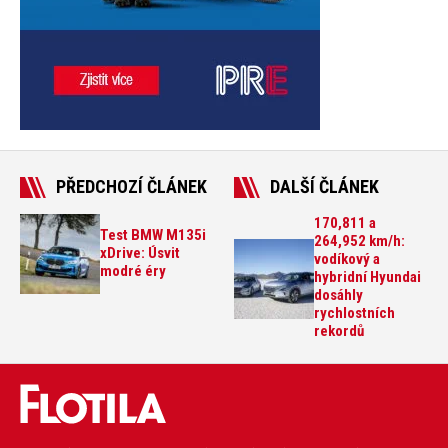
PŘEDCHOZÍ ČLÁNEK
DALŠÍ ČLÁNEK
170,811 a
Test BMW M135i
264,952 km/h:
xDrive: Úsvit
vodíkový a
modré éry
hybridní Hyundai
dosáhly
rychlostních
rekordů