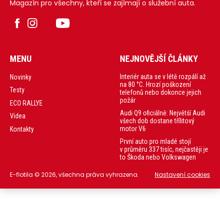
Magazín pro všechny, kteří se zajímají o služební auta.
MENU
NEJNOVĚJŠÍ ČLÁNKY
Interiér auta se v létě rozpálí až
Novinky
na 80 °C. Hrozí poškození
Testy
telefonů nebo dokonce jejich
požár
ECO RALLYE
Audi Q9 oficiálně: Největší Audi
Videa
všech dob dostane třílitový
motor V6
Kontakty
První auto pro mladé stojí
v průměru 337 tisíc, nejčastěji je
to Škoda nebo Volkswagen
E-flotila © 2026, všechna práva vyhrazena.
Nastavení cookies