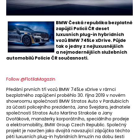
BMW Česká republika bezplatně
zapůjčí Policii ČR deset
luxusních plug-in hybridních
vozů BMW 745Le xDrive. Půjde
tak o jedny z nejluxusnějších
a nejmodernějších služebních
automobilů Policie ČR současnosti.
Follow @FlotilaMagazin
Předání prvních tří vozů BMW 745Le xDrive v rámci
bezplatného zapůjčení proběhlo 30. října 2019 v novém
showroomu společnosti BMW Stratos Auto v Pardubicích
za účasti policejního prezidenta, Jana Švejdara, jednatele
společnosti Stratos Auto Martina Strakoše a Jany
Dvořákové, manažerky korporátního, speciálního prodeje
a elektromobility, BMW Group Czech Republic. Společný
projekt je navržen jako dvojitá navazující zápůjčka těchto
pěti luxusních plug-in hybridních limuzín na dobu šesti