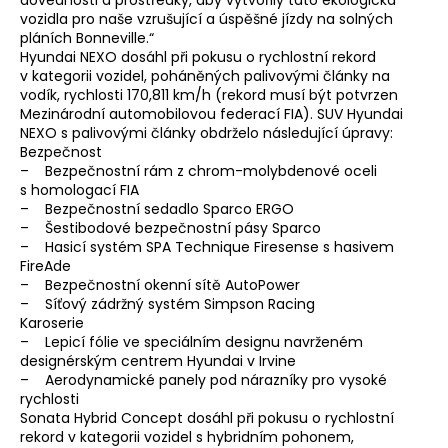
vozidla pro naše vzrušující a úspěšné jízdy na solných
pláních Bonneville.“
Hyundai NEXO dosáhl při pokusu o rychlostní rekord
v kategorii vozidel, poháněných palivovými články na
vodík, rychlosti 170,811 km/h (rekord musí být potvrzen
Mezinárodní automobilovou federací FIA). SUV Hyundai
NEXO s palivovými články obdrželo následující úpravy:
Bezpečnost
– Bezpečnostní rám z chrom-molybdenové oceli
s homologací FIA
– Bezpečnostní sedadlo Sparco ERGO
– Šestibodové bezpečnostní pásy Sparco
– Hasicí systém SPA Technique Firesense s hasivem
FireAde
– Bezpečnostní okenní sítě AutoPower
– Síťový zádržný systém Simpson Racing
Karoserie
– Lepicí fólie ve speciálním designu navrženém
designérským centrem Hyundai v Irvine
– Aerodynamické panely pod nárazníky pro vysoké
rychlosti
Sonata Hybrid Concept dosáhl při pokusu o rychlostní
rekord v kategorii vozidel s hybridním pohonem,