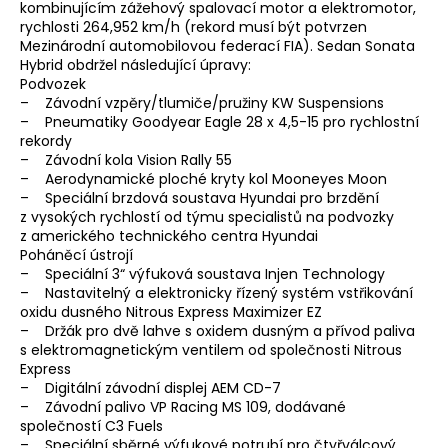
kombinujícím zážehový spalovací motor a elektromotor,
rychlosti 264,952 km/h (rekord musí být potvrzen
Mezinárodní automobilovou federací FIA). Sedan Sonata
Hybrid obdržel následující úpravy:
Podvozek
– Závodní vzpěry/tlumiče/pružiny KW Suspensions
– Pneumatiky Goodyear Eagle 28 x 4,5-15 pro rychlostní
rekordy
– Závodní kola Vision Rally 55
– Aerodynamické ploché kryty kol Mooneyes Moon
– Speciální brzdová soustava Hyundai pro brzdění
z vysokých rychlostí od týmu specialistů na podvozky
z amerického technického centra Hyundai
Poháněcí ústrojí
– Speciální 3“ výfuková soustava Injen Technology
– Nastavitelný a elektronicky řízený systém vstřikování
oxidu dusného Nitrous Express Maximizer EZ
– Držák pro dvě lahve s oxidem dusným a přívod paliva
s elektromagnetickým ventilem od společnosti Nitrous
Express
– Digitální závodní displej AEM CD-7
– Závodní palivo VP Racing MS 109, dodávané
společností C3 Fuels
– Speciální sběrné výfukové potrubí pro čtyřválcový