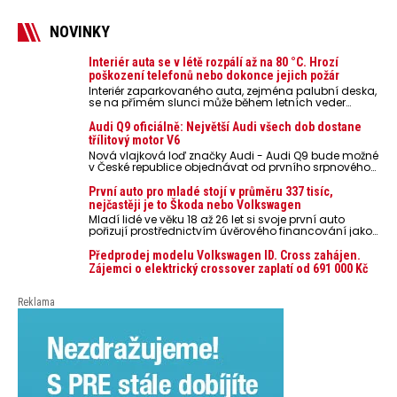
NOVINKY
Interiér auta se v létě rozpálí až na 80 °C. Hrozí
poškození telefonů nebo dokonce jejich požár
Interiér zaparkovaného auta, zejména palubní deska,
se na přímém slunci může během letních veder
rozpálit až na 80 °C. Takové teploty představují
nebezpečí pro odložené mobilní telefony, powerbanky
Audi Q9 oficiálně: Největší Audi všech dob dostane
nebo notebooky. Můžou urychlit stárnutí baterií,
třílitový motor V6
poškodit elektroniku a ve výjimečných případech i
Nová vlajková loď značky Audi - Audi Q9 bude možné
zvýšit riziko požáru.
v České republice objednávat od prvního srpnového
týdne 2026, kde budou oznámeny také české ceny.
První auto pro mladé stojí v průměru 337 tisíc,
nejčastěji je to Škoda nebo Volkswagen
Mladí lidé ve věku 18 až 26 let si svoje první auto
pořizují prostřednictvím úvěrového financování jako
ojeté. Je to tak u 93,3 % lidí, jen 6,7 % si pořídí nové
auto. Průměrná pořizovací cena vozu dosahuje 337
Předprodej modelu Volkswagen ID. Cross zahájen.
tisíc korun a průměrná financovaná částka
Zájemci o elektrický crossover zaplatí od 691 000 Kč
přesahuje 251 tisíc korun. Vyplývá to z dat Leasingu
České spořitelny za posledních 10 let (2016–2026).
Reklama