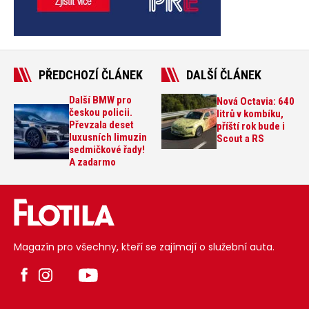
PŘEDCHOZÍ ČLÁNEK
DALŠÍ ČLÁNEK
Další BMW pro
Nová Octavia: 640
českou policii.
litrů v kombíku,
Převzala deset
příští rok bude i
luxusních limuzin
Scout a RS
sedmičkové řady!
A zadarmo
Magazín pro všechny, kteří se zajímají o služební auta.