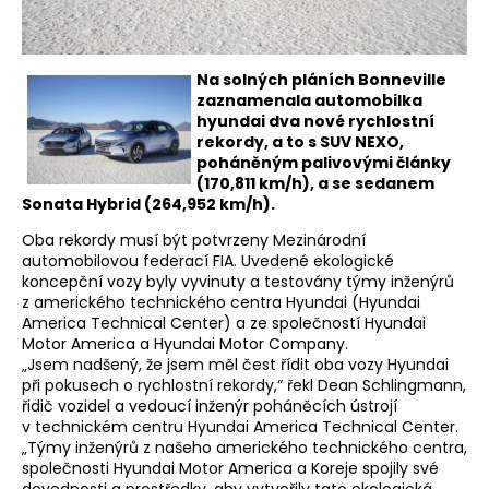
Na solných pláních Bonneville
zaznamenala automobilka
hyundai dva nové rychlostní
rekordy, a to s SUV NEXO,
poháněným palivovými články
(170,811 km/h), a se sedanem
Sonata Hybrid (264,952 km/h).
Oba rekordy musí být potvrzeny Mezinárodní
automobilovou federací FIA. Uvedené ekologické
koncepční vozy byly vyvinuty a testovány týmy inženýrů
z amerického technického centra Hyundai (Hyundai
America Technical Center) a ze společností Hyundai
Motor America a Hyundai Motor Company.
„Jsem nadšený, že jsem měl čest řídit oba vozy Hyundai
při pokusech o rychlostní rekordy,“ řekl Dean Schlingmann,
řidič vozidel a vedoucí inženýr poháněcích ústrojí
v technickém centru Hyundai America Technical Center.
„Týmy inženýrů z našeho amerického technického centra,
společnosti Hyundai Motor America a Koreje spojily své
dovednosti a prostředky, aby vytvořily tato ekologická