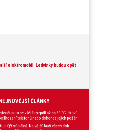
lší elektromobil. Ledvinky budou opět
NEJNOVĚJŠÍ ČLÁNKY
Interiér auta se v létě rozpálí až na 80 °C. Hrozí
poškození telefonů nebo dokonce jejich požár
Audi Q9 oficiálně: Největší Audi všech dob