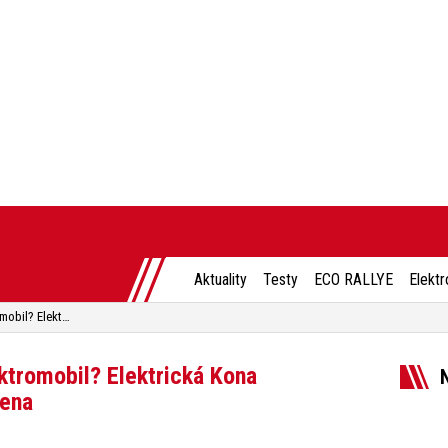
Aktuality
Testy
ECO RALLYE
Elektr
Bude se v Česku vyrábět elektromobil? Elektrická Kona v Nošovicích zatím nepotvrzena
ktromobil? Elektrická Kona
zena