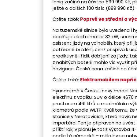
Ioniq začíná na částce 599 990 Kč, plug
ještě o dalších 100 tisíc (899 990 Kč).
Čtěte také:
Poprvé ve střední a výc
Na tuzemské silnice byla uvedena i h
doplňuje elektromotor 32 kW, souhrnn
asistent jízdy na volnoběh, který při 
potřebné brzdění, čímž přispívá k ús
prediktivně i řídit dobíjení za jízdy, 
z nabitých baterií mohlo víc využít př
navigace. Česká cena začíná na čás
Čtěte také:
Elektromobilem napříč 
Hyundai má v Česku i nový model Nex
elektřinu z vodíku. SUV o délce 46
prostorem 461 litrů a maximálním v
kilometrů podle WLTP. Kvůli tomu, že 
stanice v Neratovicích, která navíc ne
importéra. Ten je připraven ho uvést
příští rok, v plánu je totiž výstavba
podle té německé – měla by se pohyb