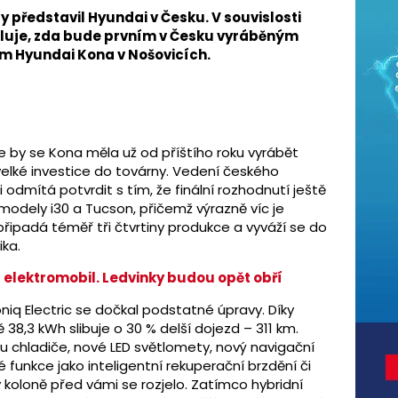
y představil Hyundai v Česku. V souvislosti
uluje, zda bude prvním v Česku vyráběným
m Hyundai Kona v Nošovicích.
že by se Kona měla už od příštího roku vyrábět
 velké investice do továrny. Vedení českého
 odmítá potvrdit s tím, že finální rozhodnutí ještě
odely i30 a Tucson, přičemž výrazně víc je
ipadá téměř tři čtvrtiny produkce a vyváží se do
ka.
elektromobil. Ledvinky budou opět obří
niq Electric se dočkal podstatné úpravy. Díky
8,3 kWh slibuje o 30 % delší dojezd – 311 km.
 chladiče, nové LED světlomety, nový navigační
funkce jako inteligentní rekuperační brzdění či
v koloně před vámi se rozjelo. Zatímco hybridní