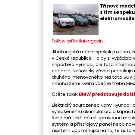
Tři nové model
s tím se spek
elektromobile
Follow @FlotilaMagazin
Jihokorejská média spekulují o tom, 
v České republice. To by si vyžádalo
importéra Hyundai, ale tuto informaci
nepadlo. Nošovický závod produkuje m
druhého jmenovaného. Na toto SUV př
mnoha zemí světa včetně třeba Mexi
Čtěte také:
BMW představuje další 
Elektrický sourozenec Kony Hyundai Io
vylepšenému akumulátoru o kapacitě 3
Ioniq má také mírně upravenou masku
systém a přístrojový panel nebo nové 
asistent upozorňující na to, že auto 