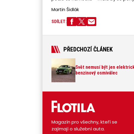
Martin Šidlák
SDÍLET:
PŘEDCHOZÍ ČLÁNEK
Svět nemusí být jen elektric
benzinový osmiválec
Magazín pro všechny, kteří se
zajímají o služební auta.