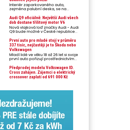
Interiér zaparkovaného auta,
zejména palubní deska, se na
přímém slunci může během letních
veder rozpálit až na 80 °C. Takové
Audi Q9 oficiálně: Největší Audi všech
teploty představují nebezpečí pro
dob dostane třílitový motor V6
odložené mobilní telefony,
Nová vlajková loď značky Audi - Audi
powerbanky nebo notebooky. Můžou
Q9 bude možné v České republice
urychlit stárnutí baterií, poškodit
objednávat od prvního srpnového
elektroniku a ve výjimečných
týdne 2026, kde budou oznámeny
První auto pro mladé stojí v průměru
případech i zvýšit riziko požáru.
také české ceny.
337 tisíc, nejčastěji je to Škoda nebo
Volkswagen
Mladí lidé ve věku 18 až 26 let si svoje
první auto pořizují prostřednictvím
úvěrového financování jako ojeté. Je
to tak u 93,3 % lidí, jen 6,7 % si pořídí
Předprodej modelu Volkswagen ID.
nové auto. Průměrná pořizovací
Cross zahájen. Zájemci o elektrický
cena vozu dosahuje 337 tisíc korun a
crossover zaplatí od 691 000 Kč
průměrná financovaná částka
přesahuje 251 tisíc korun. Vyplývá to z
dat Leasingu České spořitelny za
posledních 10 let (2016–2026).