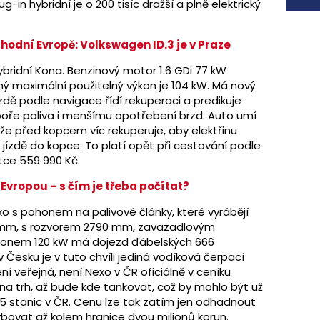
-in hybridní je o 200 tisíc dražší a plně elektrický
hodní Evropě: Volkswagen ID.3 je v Praze
ybridní Kona. Benzinový motor 1.6 GDi 77 kW
ý maximální použitelný výkon je 104 kW. Má nový
jízdě podle navigace řídí rekuperaci a predikuje
poře paliva i menšímu opotřebení brzd. Auto umí
takže před kopcem víc rekuperuje, aby elektřinu
i jízdě do kopce. To platí opět při cestování podle
tce 559 990 Kč.
Evropou – s čím je třeba počítat?
o s pohonem na palivové články, které vyrábějí
70 mm, s rozvorem 2790 mm, zavazadlovým
ýkonem 120 kW má dojezd ďábelských 666
v Česku je v tuto chvíli jediná vodíková čerpací
ní veřejná, není Nexo v ČR oficiálně v ceníku
 na trh, až bude kde tankovat, což by mohlo být už
 4-5 stanic v ČR. Cenu lze tak zatím jen odhadnout
ovat až kolem hranice dvou milionů korun.