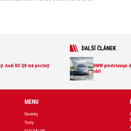
DALŠÍ ČLÁNEK
ký. Audi RS Q8 má poctivý
BMW představuje da
obří
MENU
Novinky
Testy