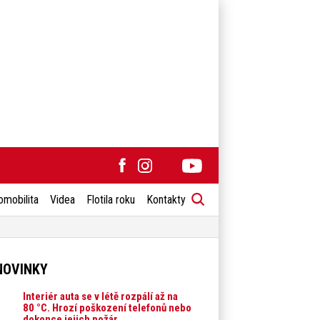
omobilita
Videa
Flotila roku
Kontakty
NOVINKY
Interiér auta se v létě rozpálí až na
80 °C. Hrozí poškození telefonů nebo
dokonce jejich požár