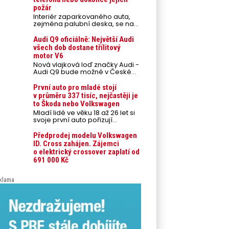
požár
Interiér zaparkovaného auta,
zejména palubní deska, se na
přímém slunci může během
letních veder rozpálit až na 80
Audi Q9 oficiálně: Největší Audi
°C. Takové teploty představují
všech dob dostane třílitový
nebezpečí pro odložené
motor V6
mobilní telefony, powerbanky
Nová vlajková loď značky Audi -
nebo notebooky. Můžou urychlit
Audi Q9 bude možné v České
stárnutí baterií, poškodit
republice objednávat od
elektroniku a ve výjimečných
prvního srpnového týdne 2026,
První auto pro mladé stojí
případech i zvýšit riziko požáru.
kde budou oznámeny také
v průměru 337 tisíc, nejčastěji je
české ceny.
to Škoda nebo Volkswagen
Mladí lidé ve věku 18 až 26 let si
svoje první auto pořizují
prostřednictvím úvěrového
financování jako ojeté. Je to tak
Předprodej modelu Volkswagen
u 93,3 % lidí, jen 6,7 % si pořídí
ID. Cross zahájen. Zájemci
nové auto. Průměrná pořizovací
o elektrický crossover zaplatí od
cena vozu dosahuje 337 tisíc
691 000 Kč
korun a průměrná financovaná
částka přesahuje 251 tisíc korun.
Vyplývá to z dat Leasingu České
klama
spořitelny za posledních 10 let
(2016–2026).