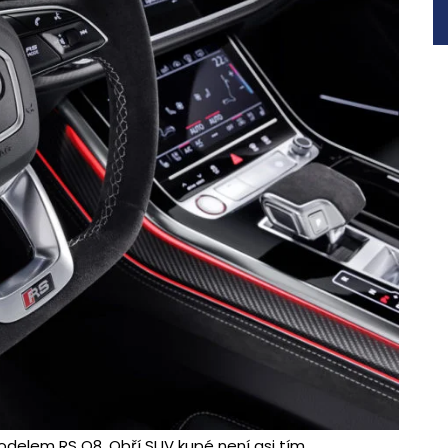
odelem RS Q8. Obří SUV kupé není asi tím