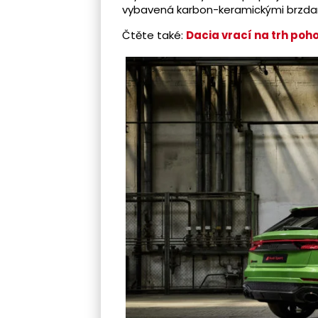
vybavená karbon-keramickými brzda
Čtěte také:
Dacia vrací na trh poh