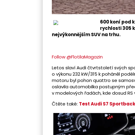
600 koní pod 
rychlosti 305 
nejvýkonnějším SUV na trhu.
Follow @FlotilaMagazin
Letos slaví Audi čtvrtstoletí svých s
o výkonu 232 kW/315 k poháněl podél
motoru byl pohon quattro se samos
oslavila automobilka postupným pře
v modelových řadách, kde dosud RS v
Čtěte také:
Test Audi S7 Sportback