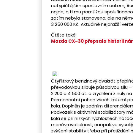
netypičtějším sportovním autem, Aud
najde, a ti mu pomůžou spolufinancov
zatím nebyla stanovena, ale na něme
3 250 000 Kč. Aktuálně nejdražší ver
Čtěte také:
Mazda CX-30 přepsala historii nár
Čtyřlitrový benzinový dvakrát přep
převodovkou slibuje působivou sílu 
2 200 a 4 500 ot. a zrychlení z nuly n
Permanentní pohon všech kol umí pos
kola. Doplněn je zadním diferenciále
Podvozek s aktivními stabilizátory m
kola se při nízkých rychlostech natáč
manévrovatelnost, naopak ve vysokýc
zvýšení stability třeba při přejížděn