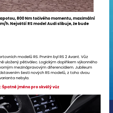
kapotou, 800 Nm točivého momentu, maximální
km/h. Největší RS model Audi slibuje, že bude
portovních modelů RS. Prvním byl RS 2 Avant. Vůz
ně uložený pětiválec. Logickým doplňkem výkonného
vorným mezinápravovým diferenciálem. Jubileum
dstavením šesti nových RS modelů, z toho dvou
arianta nebyla.
: Špatné jméno pro skvělý vůz