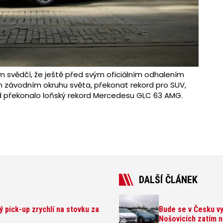
m svědčí, že ještě před svým oficiálním odhalením
ím závodním okruhu světa, překonat rekord pro SUV,
d překonalo loňský rekord Mercedesu GLC 63 AMG.
DALŠÍ ČLÁNEK
ý pick-up zrychlí na stovku za
Bude se v Česku vy
Nošovicích zatím 