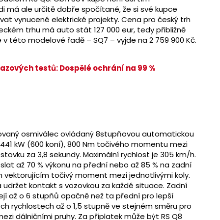
i má ale určitě dobře spočítané, že si své kupce
at vynucené elektrické projekty. Cena pro český trh
ckém trhu má auto stát 127 000 eur, tedy přibližně
ze v této modelové řadě – SQ7 – vyjde na 2 759 900 Kč.
azových testů: Dospělé ochrání na 99 %
lňovaný osmiválec ovládaný 8stupňovou automatickou
– 441 kW (600 koní), 800 Nm točivého momentu mezi
a stovku za 3,8 sekundy. Maximální rychlost je 305 km/h.
lat až 70 % výkonu na přední nebo až 85 % na zadní
m vektorujícím točivý moment mezi jednotlivými koly.
á udržet kontakt s vozovkou za každé situace. Zadní
ejí až o 6 stupňů opačně než ta přední pro lepší
h rychlostech až o 1,5 stupně ve stejném směru pro
í mezi dálničními pruhy. Za příplatek může být RS Q8