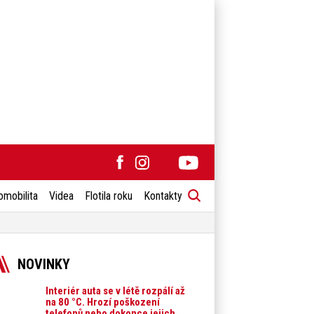
omobilita
Videa
Flotila roku
Kontakty
NOVINKY
Interiér auta se v létě rozpálí až
na 80 °C. Hrozí poškození
telefonů nebo dokonce jejich