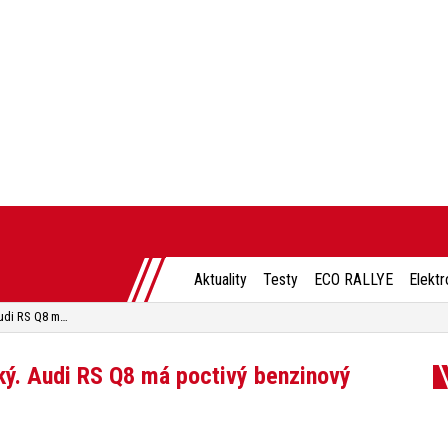
Aktuality
Testy
ECO RALLYE
Elektr
Svět nemusí být jen elektrický. Audi RS Q8 má poctivý benzinový osmiválec
cký. Audi RS Q8 má poctivý benzinový