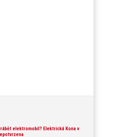
rábět elektromobil? Elektrická Kona v
nepotvrzena