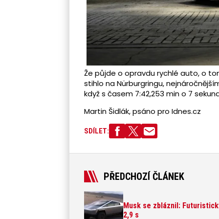
Že půjde o opravdu rychlé auto, o to
stihlo na Nürburgringu, nejnáročnějš
když s časem 7:42,253 min o 7 sekun
Martin Šidlák, psáno pro Idnes.cz
SDÍLET:
PŘEDCHOZÍ ČLÁNEK
Musk se zbláznil: Futuristick
2,9 s