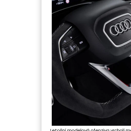
Letošní modelová ofenziva vrcholí m