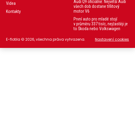
Audi Q9 oficiálně: Největší Audi
Videa
všech dob dostane třílitový
motor V6
Kontakty
První auto pro mladé stojí
v průměru 337 tisíc, nejčastěji je
to Škoda nebo Volkswagen
E-flotila © 2026, všechna práva vyhrazena.
Nastavení cookies