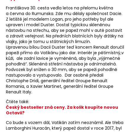
Františkova 30. cesta vedla letos na přelomu května
a června do Rumunska. Zde mu dělaly společnost Dacie.
Z letiště jel modelem Logan, pro jeho potřeby byl ale
upraven i model Duster. Dostal typickou skleněnou
nástavbu na střechu, aby se papež mohl v autě postavit
a zdravit veřejnost. Na předních blatnících byly držáky na
vlajky, jako je tomu u státnických limuzín.
Upravenou bílou Dacii Duster teď koncern Renault doručil
papeži přímo do Vatikánu jako dar. Interiér je pětimístný,v
kůži, ale zadní lavice je vyměněná, aby byla „výjimečně
pohodlná“. Skleněná střešní nástavba je odnímatelná.
Podvozek byl snížen o 30 mm, aby se papeži pohodlně
nastupovalo a vystupovalo. Dar osobně předali
Christophe Dridi, generální ředitel Groupe Renault
Romania, a Xavier Martinet, generální ředitel Groupe
Renault Italy.
Čtěte také:
Český bestseller zná ceny. Za kolik koupíte novou
Octavii?
Co bude s vozem dál, Vatikán zatím neoznámil. Ale třeba
Lamborghini Huracán, který papež dostal v roce 2017, byl