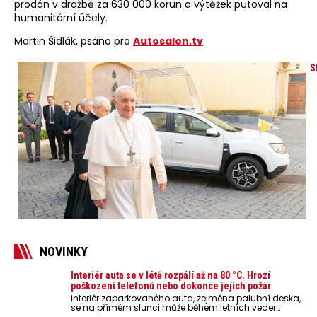
prodán v dražbě za 630 000 korun a výtěžek putoval na
humanitární účely.
Martin Šidlák, psáno pro
Autosalon.tv
S
NOVINKY
Interiér auta se v létě rozpálí až na 80 °C. Hrozí
poškození telefonů nebo dokonce jejich požár
Interiér zaparkovaného auta, zejména palubní deska,
se na přímém slunci může během letních veder
rozpálit až na 80 °C. Takové teploty představují