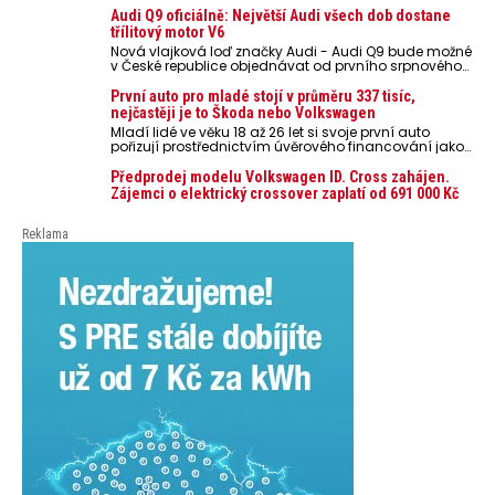
nebezpečí pro odložené mobilní telefony, powerbanky
Audi Q9 oficiálně: Největší Audi všech dob dostane
nebo notebooky. Můžou urychlit stárnutí baterií,
třílitový motor V6
poškodit elektroniku a ve výjimečných případech i
Nová vlajková loď značky Audi - Audi Q9 bude možné
zvýšit riziko požáru.
v České republice objednávat od prvního srpnového
týdne 2026, kde budou oznámeny také české ceny.
První auto pro mladé stojí v průměru 337 tisíc,
nejčastěji je to Škoda nebo Volkswagen
Mladí lidé ve věku 18 až 26 let si svoje první auto
pořizují prostřednictvím úvěrového financování jako
ojeté. Je to tak u 93,3 % lidí, jen 6,7 % si pořídí nové
auto. Průměrná pořizovací cena vozu dosahuje 337
Předprodej modelu Volkswagen ID. Cross zahájen.
tisíc korun a průměrná financovaná částka
Zájemci o elektrický crossover zaplatí od 691 000 Kč
přesahuje 251 tisíc korun. Vyplývá to z dat Leasingu
České spořitelny za posledních 10 let (2016–2026).
Reklama