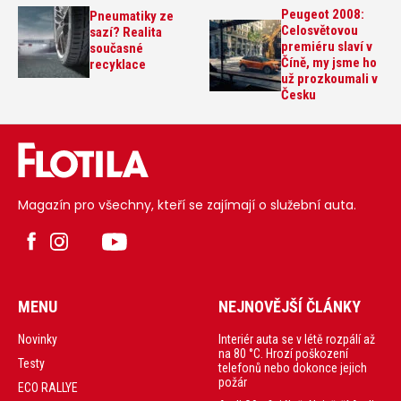
Peugeot 2008:
Pneumatiky ze
Celosvětovou
sazí? Realita
premiéru slaví v
současné
Číně, my jsme ho
recyklace
už prozkoumali v
Česku
Magazín pro všechny, kteří se zajímají o služební auta.
MENU
NEJNOVĚJŠÍ ČLÁNKY
Interiér auta se v létě rozpálí až
Novinky
na 80 °C. Hrozí poškození
Testy
telefonů nebo dokonce jejich
požár
ECO RALLYE