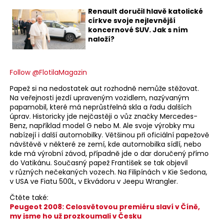
Renault doručil hlavě katolické
církve svoje nejlevnější
koncernové SUV. Jak s ním
naloží?
Follow @FlotilaMagazin
Papež si na nedostatek aut rozhodně nemůže stěžovat.
Na veřejnosti jezdí upraveným vozidlem, nazývaným
papamobil, které má neprůstřelná skla a řadu dalších
úprav. Historicky jde nejčastěji o vůz značky Mercedes-
Benz, například model G nebo M. Ale svoje výrobky mu
nabízejí i další automobilky. Většinou při oficiální papežově
návštěvě v některé ze zemí, kde automobilka sídlí, nebo
kde má výrobní závod, případně jde o dar doručený přímo
do Vatikánu. Současný papež František se tak objevil
v různých nečekaných vozech. Na Filipínách v Kie Sedona,
v USA ve Fiatu 500L, v Ekvádoru v Jeepu Wrangler.
Čtěte také:
Peugeot 2008: Celosvětovou premiéru slaví v Číně,
my jsme ho už prozkoumali v Česku