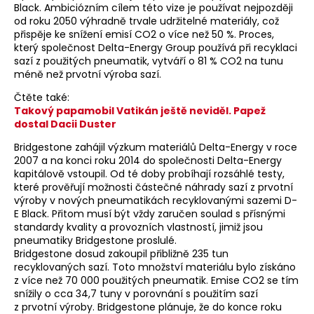
Black. Ambiciózním cílem této vize je používat nejpozději
od roku 2050 výhradně trvale udržitelné materiály, což
přispěje ke snížení emisí CO2 o více než 50 %. Proces,
který společnost Delta-Energy Group používá při recyklaci
sazí z použitých pneumatik, vytváří o 81 % CO2 na tunu
méně než prvotní výroba sazí.
Čtěte také:
Takový papamobil Vatikán ještě neviděl. Papež
dostal Dacii Duster
Bridgestone zahájil výzkum materiálů Delta-Energy v roce
2007 a na konci roku 2014 do společnosti Delta-Energy
kapitálově vstoupil. Od té doby probíhají rozsáhlé testy,
které prověřují možnosti částečné náhrady sazí z prvotní
výroby v nových pneumatikách recyklovanými sazemi D-
E Black. Přitom musí být vždy zaručen soulad s přísnými
standardy kvality a provozních vlastností, jimiž jsou
pneumatiky Bridgestone proslulé.
Bridgestone dosud zakoupil přibližně 235 tun
recyklovaných sazí. Toto množství materiálu bylo získáno
z více než 70 000 použitých pneumatik. Emise CO2 se tím
snížily o cca 34,7 tuny v porovnání s použitím sazí
z prvotní výroby. Bridgestone plánuje, že do konce roku