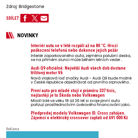
Zdroj: Bridgestone
SDÍLET:
NOVINKY
Interiér auta se v létě rozpálí až na 80 °C. Hrozí
poškození telefonů nebo dokonce jejich požár
Interiér zaparkovaného auta, zejména palubní deska,
se na přímém slunci může během letních veder
rozpálit až na 80 °C. Takové teploty představují
nebezpečí pro odložené mobilní telefony, powerbanky
Audi Q9 oficiálně: Největší Audi všech dob dostane
nebo notebooky. Můžou urychlit stárnutí baterií,
třílitový motor V6
poškodit elektroniku a ve výjimečných případech i
Nová vlajková loď značky Audi - Audi Q9 bude možné
zvýšit riziko požáru.
v České republice objednávat od prvního srpnového
týdne 2026, kde budou oznámeny také české ceny.
První auto pro mladé stojí v průměru 337 tisíc,
nejčastěji je to Škoda nebo Volkswagen
Mladí lidé ve věku 18 až 26 let si svoje první auto
pořizují prostřednictvím úvěrového financování jako
ojeté. Je to tak u 93,3 % lidí, jen 6,7 % si pořídí nové
auto. Průměrná pořizovací cena vozu dosahuje 337
Předprodej modelu Volkswagen ID. Cross zahájen.
tisíc korun a průměrná financovaná částka
Zájemci o elektrický crossover zaplatí od 691 000 Kč
přesahuje 251 tisíc korun. Vyplývá to z dat Leasingu
České spořitelny za posledních 10 let (2016–2026).
Reklama