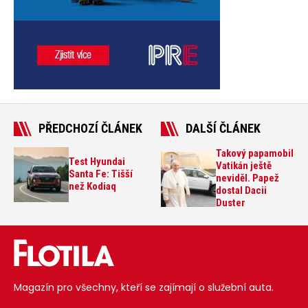
PŘEDCHOZÍ ČLÁNEK
DALŠÍ ČLÁNEK
Takový papamobil
Test Hyundai
Vatikán ještě
Santa Fe: Tišší
neviděl. Papež
než Kodiaq
dostal Dacii
Duster
Magazín pro všechny, kteří se zajímají o služební auta.