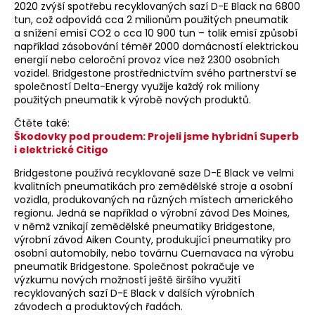
2020 zvýší spotřebu recyklovaných sazí D-E Black na 6800
tun, což odpovídá cca 2 milionům použitých pneumatik
a snížení emisí CO2 o cca 10 900 tun – tolik emisí způsobí
například zásobování téměř 2000 domácností elektrickou
energií nebo celoroční provoz více než 2300 osobních
vozidel. Bridgestone prostřednictvím svého partnerství se
společností Delta-Energy využije každý rok miliony
použitých pneumatik k výrobě nových produktů.
Čtěte také:
Škodovky pod proudem: Projeli jsme hybridní Superb
i elektrické Citigo
Bridgestone používá recyklované saze D-E Black ve velmi
kvalitních pneumatikách pro zemědělské stroje a osobní
vozidla, produkovaných na různých místech amerického
regionu. Jedná se například o výrobní závod Des Moines,
v němž vznikají zemědělské pneumatiky Bridgestone,
výrobní závod Aiken County, produkující pneumatiky pro
osobní automobily, nebo továrnu Cuernavaca na výrobu
pneumatik Bridgestone. Společnost pokračuje ve
výzkumu nových možností ještě širšího využití
recyklovaných sazí D-E Black v dalších výrobních
závodech a produktových řadách.