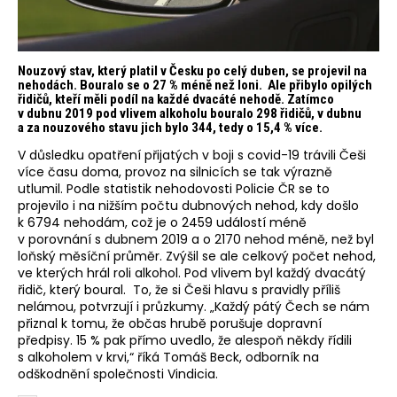
Nouzový stav, který platil v Česku po celý duben, se projevil na
nehodách. Bouralo se o 27 % méně než loni. Ale přibylo opilých
řidičů, kteří měli podíl na každé dvacáté nehodě. Zatímco
v dubnu 2019 pod vlivem alkoholu bouralo 298 řidičů, v dubnu
a za nouzového stavu jich bylo 344, tedy o 15,4 % více.
V důsledku opatření přijatých v boji s covid-19 trávili Češi
více času doma, provoz na silnicích se tak výrazně
utlumil. Podle statistik nehodovosti Policie ČR se to
projevilo i na nižším počtu dubnových nehod, kdy došlo
k 6794 nehodám, což je o 2459 událostí méně
v porovnání s dubnem 2019 a o 2170 nehod méně, než byl
loňský měsíční průměr. Zvýšil se ale celkový počet nehod,
ve kterých hrál roli alkohol. Pod vlivem byl každý dvacátý
řidič, který boural. To, že si Češi hlavu s pravidly příliš
nelámou, potvrzují i průzkumy. „Každý pátý Čech se nám
přiznal k tomu, že občas hrubě porušuje dopravní
předpisy. 15 % pak přímo uvedlo, že alespoň někdy řídili
s alkoholem v krvi,“ říká Tomáš Beck, odborník na
odškodnění společnosti Vindicia.