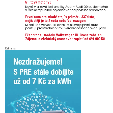
nebo notebooky. Můžou urychlit stárnutí baterií,
třílitový motor V6
poškodit elektroniku a ve výjimečných případech i
Nová vlajková loď značky Audi - Audi Q9 bude možné
zvýšit riziko požáru.
v České republice objednávat od prvního srpnového
týdne 2026, kde budou oznámeny také české ceny.
První auto pro mladé stojí v průměru 337 tisíc,
nejčastěji je to Škoda nebo Volkswagen
Mladí lidé ve věku 18 až 26 let si svoje první auto
pořizují prostřednictvím úvěrového financování jako
ojeté. Je to tak u 93,3 % lidí, jen 6,7 % si pořídí nové
auto. Průměrná pořizovací cena vozu dosahuje 337
Předprodej modelu Volkswagen ID. Cross zahájen.
tisíc korun a průměrná financovaná částka
Zájemci o elektrický crossover zaplatí od 691 000 Kč
přesahuje 251 tisíc korun. Vyplývá to z dat Leasingu
České spořitelny za posledních 10 let (2016–2026).
Reklama