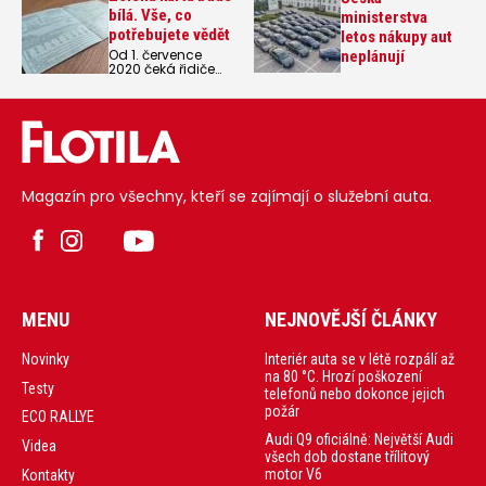
bílá. Vše, co
ministerstva
potřebujete vědět
letos nákupy aut
Od 1. července
neplánují
2020 čeká řidiče
konec tzv.
zelených karet,
které prokazují, že
má řidič uzavřeno
povinné ručení. Od
začátku prázdnin
budou tyto
dokumenty
Magazín pro všechny, kteří se zajímají o služební auta.
vytištěné na bílém
papíře. Přinášíme
vše, co o tom
potřebujete vědět.
MENU
NEJNOVĚJŠÍ ČLÁNKY
Interiér auta se v létě rozpálí až
Novinky
na 80 °C. Hrozí poškození
Testy
telefonů nebo dokonce jejich
požár
ECO RALLYE
Audi Q9 oficiálně: Největší Audi
Videa
všech dob dostane třílitový
motor V6
Kontakty