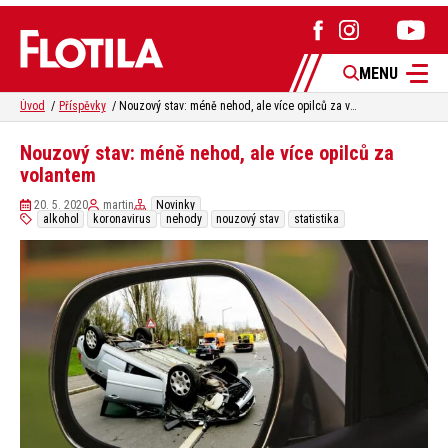
MENU
Úvod
Příspěvky
Nouzový stav: méně nehod, ale více opilců za volantem
Nouzový stav: méně nehod, ale více opilců za
volantem
20. 5. 2020
martin
Novinky
alkohol
koronavirus
nehody
nouzový stav
statistika