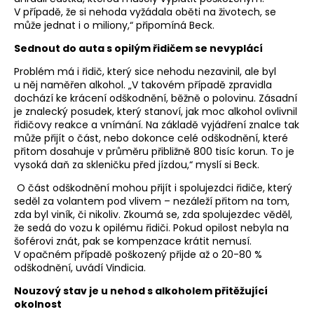
V případě, že si nehoda vyžádala oběti na životech, se
může jednat i o miliony,“ připomíná Beck.
Sednout do auta s opilým řidičem se nevyplácí
Problém má i řidič, který sice nehodu nezavinil, ale byl
u něj naměřen alkohol. „V takovém případě zpravidla
dochází ke krácení odškodnění, běžně o polovinu. Zásadní
je znalecký posudek, který stanoví, jak moc alkohol ovlivnil
řidičovy reakce a vnímání. Na základě vyjádření znalce tak
může přijít o část, nebo dokonce celé odškodnění, které
přitom dosahuje v průměru přibližně 800 tisíc korun. To je
vysoká daň za skleničku před jízdou,“ myslí si Beck.
O část odškodnění mohou přijít i spolujezdci řidiče, který
seděl za volantem pod vlivem – nezáleží přitom na tom,
zda byl viník, či nikoliv. Zkoumá se, zda spolujezdec věděl,
že sedá do vozu k opilému řidiči. Pokud opilost nebyla na
šoférovi znát, pak se kompenzace krátit nemusí.
V opačném případě poškozený přijde až o 20-80 %
odškodnění, uvádí Vindicia.
Nouzový stav je u nehod s alkoholem přitěžující
okolnost