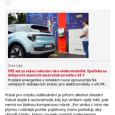
Čtete také
PRE má za sebou rekordní rok v elektromobilitě. Spotřeba na
dobíjecích stanicích meziročně vzrostla o 44 %
Pražská energetika v loňském roce zprovoznila 84
veřejných dobíjecích stanic pro elektromobily v síti PRE
POINT. Majitelé vozů s externím dobíjením tak dnes…
Právě pro otázku odškodnění je přitom alkohol zásadní.
Pokud dojde k autonehodě, kdy byl viníkem opilý řidič, pak
nemá na žádnou kompenzaci nárok. „Pro viníka z toho ale
plynou i vážnější potíže: pojišťovny často požadují, aby
uhradil částku, kterou musely vyplatit poškozeným.