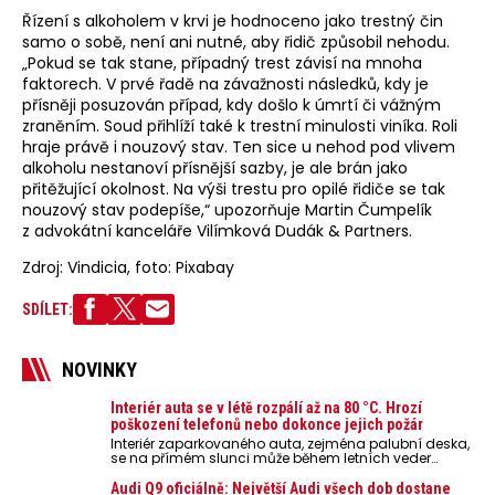
Řízení s alkoholem v krvi je hodnoceno jako trestný čin
samo o sobě, není ani nutné, aby řidič způsobil nehodu.
„Pokud se tak stane, případný trest závisí na mnoha
faktorech. V prvé řadě na závažnosti následků, kdy je
přísněji posuzován případ, kdy došlo k úmrtí či vážným
zraněním. Soud přihlíží také k trestní minulosti viníka. Roli
hraje právě i nouzový stav. Ten sice u nehod pod vlivem
alkoholu nestanoví přísnější sazby, je ale brán jako
přitěžující okolnost. Na výši trestu pro opilé řidiče se tak
nouzový stav podepíše,“ upozorňuje Martin Čumpelík
z advokátní kanceláře Vilímková Dudák & Partners.
Zdroj: Vindicia, foto: Pixabay
SDÍLET:
NOVINKY
Interiér auta se v létě rozpálí až na 80 °C. Hrozí
poškození telefonů nebo dokonce jejich požár
Interiér zaparkovaného auta, zejména palubní deska,
se na přímém slunci může během letních veder
rozpálit až na 80 °C. Takové teploty představují
nebezpečí pro odložené mobilní telefony, powerbanky
Audi Q9 oficiálně: Největší Audi všech dob dostane