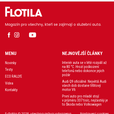
Magazín pro všechny, kteří se zajímají o služební auta.
MENU
NEJNOVĚJŠÍ ČLÁNKY
Interiér auta se v létě rozpálí až
Novinky
na 80 °C. Hrozí poškození
Testy
telefonů nebo dokonce jejich
požár
ECO RALLYE
Audi Q9 oficiálně: Největší Audi
Videa
všech dob dostane třílitový
motor V6
Kontakty
První auto pro mladé stojí
v průměru 337 tisíc, nejčastěji je
to Škoda nebo Volkswagen
E-flotila © 2026, všechna práva vyhrazena.
Nastavení cookies