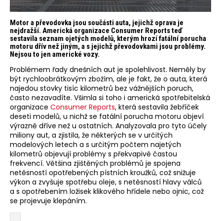
Motor a převodovka jsou součásti auta, jejichž oprava je
nejdražší. Americká organizace Consumer Reports teď
sestavila seznam ojetých modelů, kterým hrozí fatální porucha
motoru dřív než jiným, a s jejichž převodovkami jsou problémy.
Nejsou to jen americké vozy.
Problémem řady dnešních aut je spolehlivost. Neměly by
být rychloobrátkovým zbožím, ale je fakt, že o auta, která
najedou stovky tisíc kilometrů bez vážnějších poruch,
často nezavadíte. Všimla si toho i americká spotřebitelská
organizace
Consumer Reports
, která sestavila žebříček
deseti modelů, u nichž se fatální porucha motoru objeví
výrazně dříve než u ostatních. Analyzovala pro tyto účely
miliony aut, a zjistila, že některých se v určitých
modelových letech a s určitým počtem najetých
kilometrů objevují problémy s překvapivě častou
frekvencí. Většina zjištěných problémů je spojena
netěsností opotřebených pístních kroužků, což snižuje
výkon a zvyšuje spotřebu oleje, s netěsností hlavy válců
a s opotřebením ložisek klikového hřídele nebo ojnic, což
se projevuje klepáním.