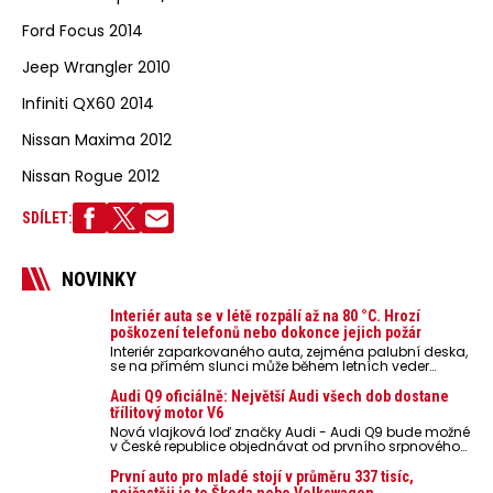
Ford Focus 2014
Jeep Wrangler 2010
Infiniti QX60 2014
Nissan Maxima 2012
Nissan Rogue 2012
SDÍLET:
NOVINKY
Interiér auta se v létě rozpálí až na 80 °C. Hrozí
poškození telefonů nebo dokonce jejich požár
Interiér zaparkovaného auta, zejména palubní deska,
se na přímém slunci může během letních veder
rozpálit až na 80 °C. Takové teploty představují
nebezpečí pro odložené mobilní telefony, powerbanky
Audi Q9 oficiálně: Největší Audi všech dob dostane
nebo notebooky. Můžou urychlit stárnutí baterií,
třílitový motor V6
poškodit elektroniku a ve výjimečných případech i
Nová vlajková loď značky Audi - Audi Q9 bude možné
zvýšit riziko požáru.
v České republice objednávat od prvního srpnového
týdne 2026, kde budou oznámeny také české ceny.
První auto pro mladé stojí v průměru 337 tisíc,