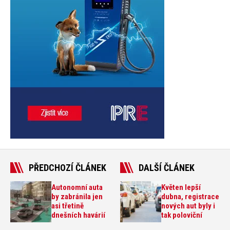
PŘEDCHOZÍ ČLÁNEK
DALŠÍ ČLÁNEK
Autonomní auta
Květen lepší
by zabránila jen
dubna, registrace
asi třetině
nových aut byly i
dnešních havárií
tak poloviční