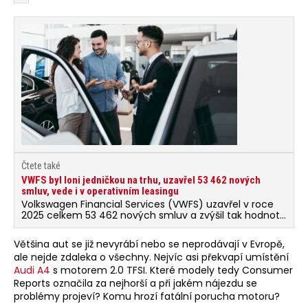
Čtete také
VWFS byl loni jedničkou na trhu, uzavřel 53 462 nových
smluv, vede i v operativním leasingu
Volkswagen Financial Services (VWFS) uzavřel v roce
2025 celkem 53 462 nových smluv a zvýšil tak hodnotu
financovaného portfolia na rekordních 60 miliard…
Většina aut se již nevyrábí nebo se neprodávají v Evropě,
ale nejde zdaleka o všechny. Nejvíc asi překvapí umístění
Audi A4
s motorem 2.0 TFSI. Které modely tedy Consumer
Reports označila za nejhorší a při jakém nájezdu se
problémy projeví? Komu hrozí fatální porucha motoru?