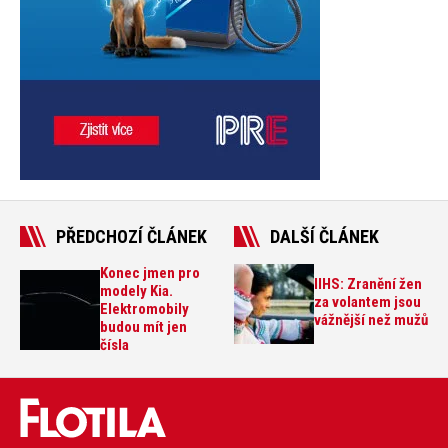
PŘEDCHOZÍ ČLÁNEK
DALŠÍ ČLÁNEK
Konec jmen pro
IIHS: Zranění žen
modely Kia.
za volantem jsou
Elektromobily
vážnější než mužů
budou mít jen
čísla