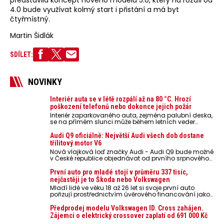
4.0 bude využívat kolmý start i přistání a má byt
čtyřmístný.
Martin Šidlák
SDÍLET:
NOVINKY
Interiér auta se v létě rozpálí až na 80 °C. Hrozí
poškození telefonů nebo dokonce jejich požár
Interiér zaparkovaného auta, zejména palubní deska,
se na přímém slunci může během letních veder
rozpálit až na 80 °C. Takové teploty představují
nebezpečí pro odložené mobilní telefony, powerbanky
Audi Q9 oficiálně: Největší Audi všech dob dostane
nebo notebooky. Můžou urychlit stárnutí baterií,
třílitový motor V6
poškodit elektroniku a ve výjimečných případech i
Nová vlajková loď značky Audi - Audi Q9 bude možné
zvýšit riziko požáru.
v České republice objednávat od prvního srpnového
týdne 2026, kde budou oznámeny také české ceny.
První auto pro mladé stojí v průměru 337 tisíc,
nejčastěji je to Škoda nebo Volkswagen
Mladí lidé ve věku 18 až 26 let si svoje první auto
pořizují prostřednictvím úvěrového financování jako
ojeté. Je to tak u 93,3 % lidí, jen 6,7 % si pořídí nové
auto. Průměrná pořizovací cena vozu dosahuje 337
Předprodej modelu Volkswagen ID. Cross zahájen.
tisíc korun a průměrná financovaná částka
Zájemci o elektrický crossover zaplatí od 691 000 Kč
přesahuje 251 tisíc korun. Vyplývá to z dat Leasingu