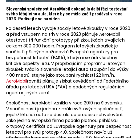
Slovenská společnost AeroMobil dokončila další fázi testování
svého létajícího auta, které by se mělo začít prodávat v roce
2023. Podívejte se na video.
Po deseti letech vývoje začaly letové zkoušky v roce 2020
a před vstupem na trh v roce 2023 plánuje AeroMobil
otestovat tři funkční prototypy při zkouškách trvajících
celkem 300 000 hodin. Program letových zkoušek je
součástí přísných požadavků Evropské agentury pro
bezpečnost letectví (EASA), kterými se řídí všechny
kritické aspekty letu. V propíbajícím programu letových
zkoušek zvádllo slovenské létající auto stoupání do výšky
400 metrů, stejně jako stoupání rychlostí 22 km/h.
AeroMobil
rovněž plánuje získat osvědčení od Federálního
úřadu pro letectví USA (FAA) a podobných regulačních
agentur jiných zemí.
Spoločnost AeroMobil vznikla v roce 2010 na Slovensku.
V současnosti je jednou z mála světových společností,
jejichž létající auto se dostalo do procesu schvalování.
Jako jediná evropská firma podala platnou přihlášku
o typový certifikát od Euvropské agentury pre bezpečnost
letectví pro svůj protoyp 4.0. Společnost navíc už
představila koncept nového modelu 5.0, který na rozdíl od