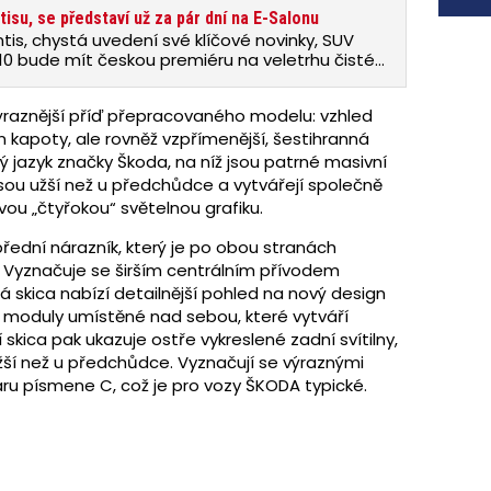
isu, se představí už za pár dní na E-Salonu
tis, chystá uvedení své klíčové novinky, SUV
10 bude mít českou premiéru na veletrhu čisté
adu.
výraznější příď přepracovaného modelu: vzhled
n kapoty, ale rovněž vzpřímenější, šestihranná
 jazyk značky Škoda, na níž jsou patrné masivní
sou užší než u předchůdce a vytvářejí společně
ou „čtyřokou“ světelnou grafiku.
přední nárazník, který je po obou stranách
 Vyznačuje se širším centrálním přívodem
há skica nabízí detailnější pohled na nový design
 moduly umístěné nad sebou, které vytváří
í skica pak ukazuje ostře vykreslené zadní svítilny,
užší než u předchůdce. Vyznačují se výraznými
aru písmene C, což je pro vozy ŠKODA typické.