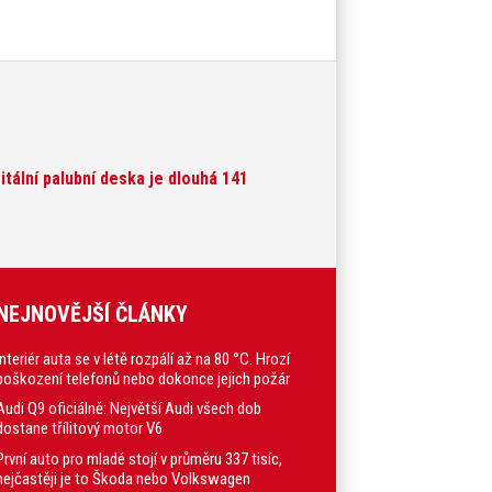
tální palubní deska je dlouhá 141
NEJNOVĚJŠÍ ČLÁNKY
Interiér auta se v létě rozpálí až na 80 °C. Hrozí
poškození telefonů nebo dokonce jejich požár
Audi Q9 oficiálně: Největší Audi všech dob
dostane třílitový motor V6
První auto pro mladé stojí v průměru 337 tisíc,
nejčastěji je to Škoda nebo Volkswagen