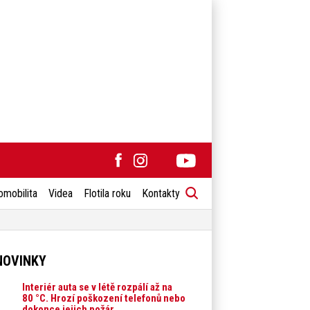
omobilita
Videa
Flotila roku
Kontakty
NOVINKY
Interiér auta se v létě rozpálí až na
80 °C. Hrozí poškození telefonů nebo
dokonce jejich požár