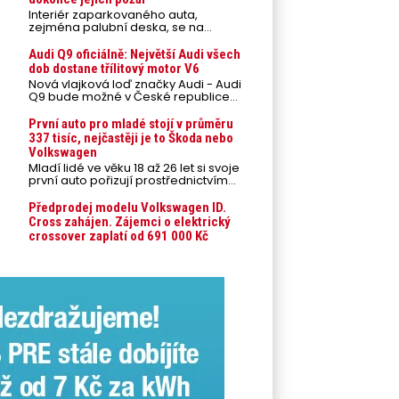
Interiér zaparkovaného auta,
zejména palubní deska, se na
přímém slunci může během letních
veder rozpálit až na 80 °C. Takové
Audi Q9 oficiálně: Největší Audi všech
teploty představují nebezpečí pro
dob dostane třílitový motor V6
odložené mobilní telefony,
Nová vlajková loď značky Audi - Audi
powerbanky nebo notebooky. Můžou
Q9 bude možné v České republice
urychlit stárnutí baterií, poškodit
objednávat od prvního srpnového
elektroniku a ve výjimečných
týdne 2026, kde budou oznámeny
První auto pro mladé stojí v průměru
případech i zvýšit riziko požáru.
také české ceny.
337 tisíc, nejčastěji je to Škoda nebo
Volkswagen
Mladí lidé ve věku 18 až 26 let si svoje
první auto pořizují prostřednictvím
úvěrového financování jako ojeté. Je
to tak u 93,3 % lidí, jen 6,7 % si pořídí
Předprodej modelu Volkswagen ID.
nové auto. Průměrná pořizovací
Cross zahájen. Zájemci o elektrický
cena vozu dosahuje 337 tisíc korun a
crossover zaplatí od 691 000 Kč
průměrná financovaná částka
přesahuje 251 tisíc korun. Vyplývá to z
dat Leasingu České spořitelny za
posledních 10 let (2016–2026).