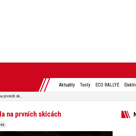
Aktuality
Testy
ECO RALLYE
Elektr
Nová Škoda Kodiaq se ukázala na prvních skicách
a na prvních skicách
iaq