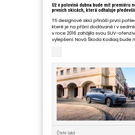
Už v polovině dubna bude mít premiéru 
prvních skicách, která odhaluje předevš
Tři designové skici přináší první po
které je na přání dodávané i v sed
v roce 2016 zahájila svou SUV-ofenzí
vylepšení. Nová Škoda Kodiaq bude m
Čtete také