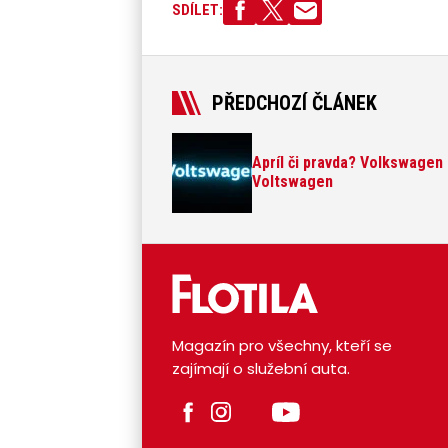
SDÍLET:
PŘEDCHOZÍ ČLÁNEK
Apríl či pravda? Volkswagen
Voltswagen
Magazín pro všechny, kteří se
zajímají o služební auta.