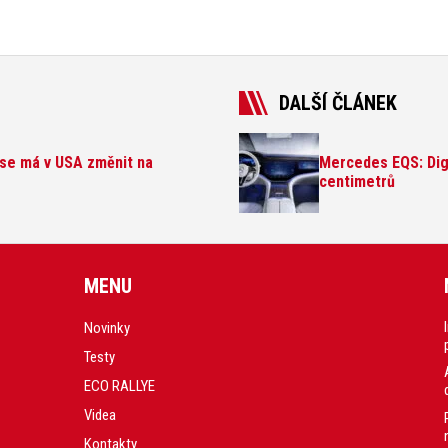
DALŠÍ ČLÁNEK
 se má v USA změnit na
Mercedes EQS: Digi
centimetrů
MENU
Novinky
Testy
ECO RALLYE
Videa
Kontakty