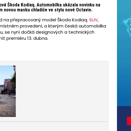
nová Škoda Kodiaq. Automobilka ukázala novinku na
ím novou masku chladiče ve stylu nové Octavie.
hled na přepracovaný model Škoda Kodiaq.
SUV
,
mimístném provedení, a kterým česká automobilka
vu, se nyní dočká designových a technických
ít premiéru 13. dubna.