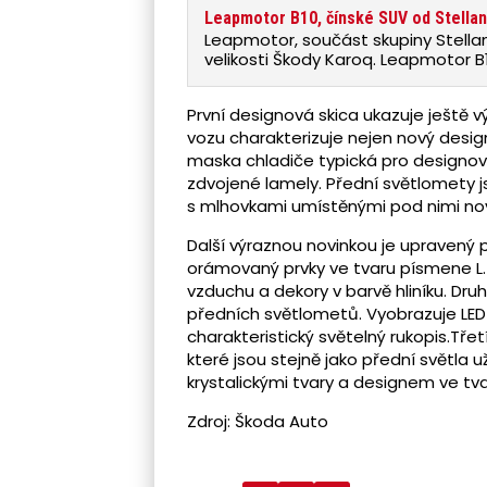
Leapmotor B10, čínské SUV od Stellant
Leapmotor, součást skupiny Stellan
velikosti Škody Karoq. Leapmotor B
mobility e-SALON v polovině listop
První designová skica ukazuje ještě 
vozu charakterizuje nejen nový desig
maska chladiče typická pro designový
zdvojené lamely. Přední světlomety j
s mlhovkami umístěnými pod nimi nov
Další výraznou novinkou je upravený 
orámovaný prvky ve tvaru písmene L.
vzduchu a dekory v barvě hliníku. Dru
předních světlometů. Vyobrazuje LED
charakteristický světelný rukopis.Třet
které jsou stejně jako přední světla 
krystalickými tvary a designem ve tv
Zdroj: Škoda Auto