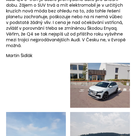
dobu. Zájem o SUV trvá a mít elektromobil je v určitých
kruzích nová móda bez ohledu na to, zda tohle řešení
planetu zachraňuje, poškozuje nebo na ni nemá vůbec
v podstatě žádný vliv. I cena je nad očekávání vstřícná,
zvlášť v porovnání třeba se zmíněnou Škodou Enyaq.
Věřím, že Q4 se tak nejspíš už od příštího roku vyšvihne
mezi trojici nejprodávanějších Audi. V Česku ne, v Evropě
možná.
Martin Šidlák