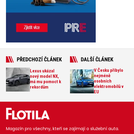
PŘEDCHOZÍ ČLÁNEK
DALŠÍ ČLÁNEK
V Česku přibylo
Lexus ukázal
nejméně
nový model NX,
osobních
má mu pomoct k
elektromobilů v
rekordům
EU
Magazín pro všechny, kteří se zajímají o služební auta.