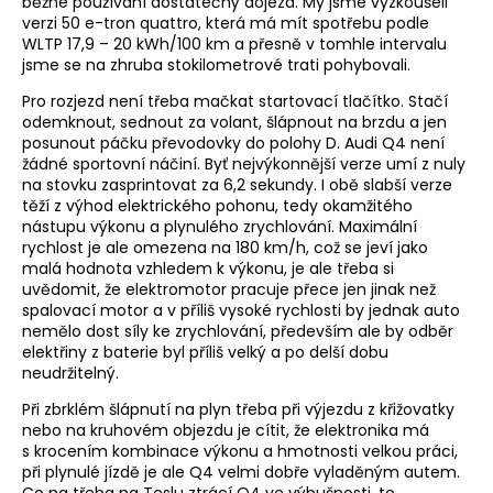
běžné používání dostatečný dojezd. My jsme vyzkoušeli
verzi 50 e-tron quattro, která má mít spotřebu podle
WLTP 17,9 – 20 kWh/100 km a přesně v tomhle intervalu
jsme se na zhruba stokilometrové trati pohybovali.
Pro rozjezd není třeba mačkat startovací tlačítko. Stačí
odemknout, sednout za volant, šlápnout na brzdu a jen
posunout páčku převodovky do polohy D. Audi Q4 není
žádné sportovní náčiní. Byť nejvýkonnější verze umí z nuly
na stovku zasprintovat za 6,2 sekundy. I obě slabší verze
těží z výhod elektrického pohonu, tedy okamžitého
nástupu výkonu a plynulého zrychlování. Maximální
rychlost je ale omezena na 180 km/h, což se jeví jako
malá hodnota vzhledem k výkonu, je ale třeba si
uvědomit, že elektromotor pracuje přece jen jinak než
spalovací motor a v příliš vysoké rychlosti by jednak auto
nemělo dost síly ke zrychlování, především ale by odběr
elektřiny z baterie byl příliš velký a po delší dobu
neudržitelný.
Při zbrklém šlápnutí na plyn třeba při výjezdu z křižovatky
nebo na kruhovém objezdu je cítit, že elektronika má
s krocením kombinace výkonu a hmotnosti velkou práci,
při plynulé jízdě je ale Q4 velmi dobře vyladěným autem.