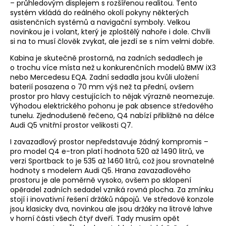
– průhledovým displejem s rozšířenou realitou. Tento
systém vkládá do reálného okolí pokyny některých
asistenčních systémů a navigační symboly. Velkou
novinkou je i volant, který je zploštělý nahoře i dole. Chvíli
si na to musí člověk zvykat, ale jezdí se s ním velmi dobře.
Kabina je skutečně prostorná, na zadních sedadlech je
o trochu více místa než u konkurenčních modelů BMW iX3
nebo Mercedesu EQA. Zadní sedadla jsou kvůli uložení
baterií posazena o 70 mm výš než ta přední, ovšem
prostor pro hlavy cestujících to nějak výrazně neomezuje.
Výhodou elektrického pohonu je pak absence středového
tunelu. Zjednodušeně řečeno, Q4 nabízí přibližně na délce
Audi Q5 vnitřní prostor velikosti Q7.
I zavazadlový prostor nepředstavuje žádný kompromis –
pro model Q4 e-tron platí hodnota 520 až 1490 litrů, ve
verzi Sportback to je 535 až 1460 litrů, což jsou srovnatelné
hodnoty s modelem Audi Q5. Hrana zavazadlového
prostoru je ale poměrně vysoko, ovšem po sklopení
opěradel zadních sedadel vzniká rovná plocha. Za zmínku
stojí i inovativní řešení držáků nápojů. Ve středově konzole
jsou klasicky dva, novinkou ale jsou držáky na litrové lahve
v horní části všech čtyř dveří. Tady musím opět