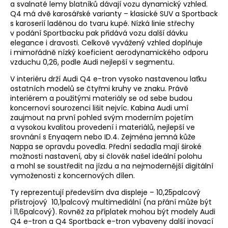
a svalnaté lemy blatníků dávají vozu dynamický vzhled.
Q4 má dvě karosářské varianty – klasické SUV a Sportback
s karoserií laděnou do tvaru kupé. Nízká linie střechy
v podání Sportbacku pak přidává vozu další dávku
elegance i dravosti. Celkově vyvážený vzhled doplňuje
i mimořádně nízký koeficient aerodynamického odporu
vzduchu 0,26, podle Audi nejlepší v segmentu.
V interiéru drží Audi Q4 e-tron vysoko nastavenou laťku
ostatních modelů se čtyřmi kruhy ve znaku. Právě
interiérem a použitými materiály se od sebe budou
koncernoví sourozenci lišit nejvíc. Kabina Audi umí
zaujmout na první pohled svým moderním pojetím
a vysokou kvalitou provedení i materiálů, nejlepší ve
srovnání s Enyaqem nebo ID.4. Zejména jemná kůže
Nappa se opravdu povedla. Přední sedadla mají široké
možnosti nastavení, aby si člověk našel ideální polohu
a mohl se soustředit na jízdu a na nejmodernější digitální
vymoženosti z koncernových dílen.
Ty reprezentují především dva displeje – 10,25palcový
přístrojový 10,1palcový multimediální (na přání může být
i 11,6palcový). Rovněž za příplatek mohou být modely Audi
Q4 e-tron a Q4 Sportback e-tron vybaveny další inovací