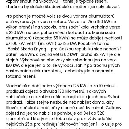
vzpomenout na Škodovku – tohle je typické řešení,
kterému by slušelo škodovácké označení „simply clever“.
Pro pohon je možné volit ze dvou variant akumulátorů
a tří výkonových verzí motoru. Verze se 125 a 150 kW se
výkon přenáší na vozovku přes zadní kola, vrcholná verze
s 220 kW má pak pohon všech kol quattro. Menší sada
akumulátorů (kapacita 55 kWh) se může dobíjet rychlostí
až 100 kW, větší (82 kWh) až 125 kW. Podobně to má
i česká Škoda Enyaq – pro Českou republiku sice nenabízí
baterii 55 kWh, a zvolila větší 62 kWh, druhá 82 kWh je ale
stejná. Výkonově se oba vozy sice shodnou jen na verzi
150 kW, ale jde jen o to, že výrobci „sáhli“ po trochu jiných
nastaveních elektromotoru, technicky jde o naprosto
totožná řešení.
Maximálním dobíjecím výkonem 125 KW se za 10 minut
prodlouží dojezd o zhruba 130 kilometrů. Takových
nabíječek je ale zatím málo a majiteli se jejich používání
prodraží. Takže stejně nezbude než nabíjet doma, aby
člověk nečekal u nabíječky dlouhé desítky minut. Celkový
dojezd na jedno nabití se pohybuje od 341 do 520
kilometrů, od kterých je třeba ale v praxi vždy odečíst
nějakých 25% pro reálnější plánování nabíjení. To už je pro