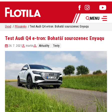
MENU
Úvod
Příspěvky
Test Audi Q4 e-tron: Bohatší sourozenec Enyaqu
Test Audi Q4 e-tron: Bohatší sourozenec Enyaqu
26. 7. 2021
martin
Aktuality
Testy