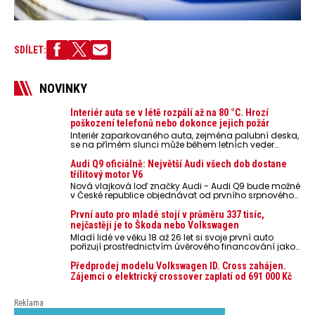
SDÍLET:
NOVINKY
Interiér auta se v létě rozpálí až na 80 °C. Hrozí
poškození telefonů nebo dokonce jejich požár
Interiér zaparkovaného auta, zejména palubní deska,
se na přímém slunci může během letních veder
rozpálit až na 80 °C. Takové teploty představují
nebezpečí pro odložené mobilní telefony, powerbanky
Audi Q9 oficiálně: Největší Audi všech dob dostane
nebo notebooky. Můžou urychlit stárnutí baterií,
třílitový motor V6
poškodit elektroniku a ve výjimečných případech i
Nová vlajková loď značky Audi - Audi Q9 bude možné
zvýšit riziko požáru.
v České republice objednávat od prvního srpnového
týdne 2026, kde budou oznámeny také české ceny.
První auto pro mladé stojí v průměru 337 tisíc,
nejčastěji je to Škoda nebo Volkswagen
Mladí lidé ve věku 18 až 26 let si svoje první auto
pořizují prostřednictvím úvěrového financování jako
ojeté. Je to tak u 93,3 % lidí, jen 6,7 % si pořídí nové
auto. Průměrná pořizovací cena vozu dosahuje 337
Předprodej modelu Volkswagen ID. Cross zahájen.
tisíc korun a průměrná financovaná částka
Zájemci o elektrický crossover zaplatí od 691 000 Kč
přesahuje 251 tisíc korun. Vyplývá to z dat Leasingu
České spořitelny za posledních 10 let (2016–2026).
Reklama