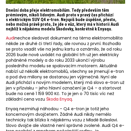
Dnešní doba přeje elektromobilům. Tedy především těm
prémiovým, nikoli lidovým. Audi proto v pravý čas přichází
s elektrickým SUV Q4 e-tron. Nejspíš bude úspěšné, přesto,
nebo možná právě proto, že jde o vůz, který má v historii Audi
nejblíž k nějakému modelu Škodovky, konkrétně k Enyaqu.
Audi
nechce sledovat dokument na téma elektromobilita
někde ze druhé či třetí řady, ale rovnou z první. Rozhodlo
se proto vsadit vše na jednu kartu a oznámilo, že od roku
2026 bude nově uvádět na globální trh už jen elektricky
poháněné modely a do roku 2033 ukončí výrobu
posledního modelu se spalovacím motorem. Aktuálně
nabízí už několik elektromobilů, všechny se jmenují e-tron
a pod dva miliony se dostanou jen výjimečně. Nyní ale
Audi přichází s novým modelem, který má slovo e-tron už
jen v přízvisku – jeho hlavní označení je Q4 – a startovat
bude na ceně 1 159 900 Kč. To je jen o 70 tisíc víc než
základní cena vozu
Škoda Enyaq
.
Enyaq nezmiňuji náhodou – Q4 e-tron je totiž jeho
koncernovým dvojčetem. Žádné Audi nikdy nemělo
technicky tak blízko k nějakému vozu z Mladé Boleslavi.
Slovo dvojče ale vlastně není správně zvolené. Audi Q4 e-
tron pochází z mnohem početnější rodiny. Je