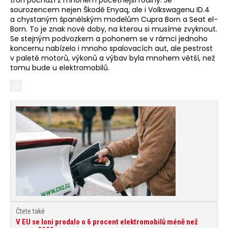
sourozencem nejen Škodě Enyaq, ale i Volkswagenu ID.4
a chystaným španělským modelům Cupra Born a Seat el-
Born. To je znak nové doby, na kterou si musíme zvyknout.
Se stejným podvozkem a pohonem se v rámci jednoho
koncernu nabízelo i mnoho spalovacích aut, ale pestrost
v paletě motorů, výkonů a výbav byla mnohem větší, než
tomu bude u elektromobilů.
Čtete také
V EU se loni prodalo o 6 procent elektromobilů méně než