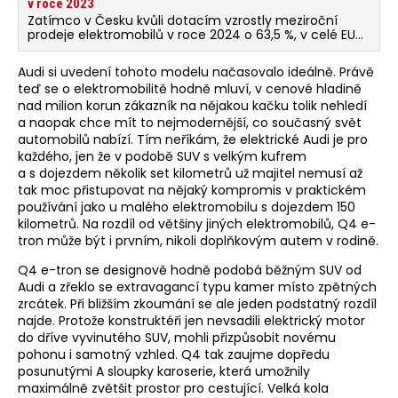
v roce 2023
Zatímco v Česku kvůli dotacím vzrostly meziroční
prodeje elektromobilů v roce 2024 o 63,5 %, v celé EU
bylo registrováno naopak o 5,9% elektroaut méně.
Audi si uvedení tohoto modelu načasovalo ideálně. Právě
teď se o elektromobilitě hodně mluví, v cenové hladině
nad milion korun zákazník na nějakou kačku tolik nehledí
a naopak chce mít to nejmodernější, co současný svět
automobilů nabízí. Tím neříkám, že elektrické Audi je pro
každého, jen že v podobě SUV s velkým kufrem
a s dojezdem několik set kilometrů už majitel nemusí až
tak moc přistupovat na nějaký kompromis v praktickém
používání jako u malého elektromobilu s dojezdem 150
kilometrů. Na rozdíl od většiny jiných elektromobilů, Q4 e-
tron může být i prvním, nikoli doplňkovým autem v rodině.
Q4 e-tron se designově hodně podobá běžným SUV od
Audi a zřeklo se extravagancí typu kamer místo zpětných
zrcátek. Při bližším zkoumání se ale jeden podstatný rozdíl
najde. Protože konstruktéři jen nevsadili elektrický motor
do dříve vyvinutého SUV, mohli přizpůsobit novému
pohonu i samotný vzhled. Q4 tak zaujme dopředu
posunutými A sloupky karoserie, která umožnily
maximálně zvětšit prostor pro cestující. Velká kola