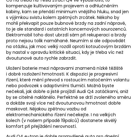
Co na třeba na Teslu ztrácí Q4 ve výbušnosti, to
kompenzuje kultivovaným projevem a odhlučněním
kabiny, kam se přenáší minimum vnějšího hluku, snad jen
s výjimkou svistu kolem zpětných zrcátek. Někoho by
mohli překvapit pouze bubnové brzdy na zadní nápravě,
to je ale standard i ostatních koncernových sourozenců.
Elektromobil toho dost ubrzdí sám při rekuperaci a brzdy
proto nejsou tolik namáhané. Neumím si ale odpovědět
na otázku, jak moc velký rozdíl oproti kotoučovým brzdám
by nastal v opravdu kritické situaci, kdy je třeba víc než
dvoutunové auto rychle zabrzdit.
Uložení baterie mezi nápravami znamená nízké těžiště
i dobré rozložení hmotnosti. K dispozici je progresivní
řízení, které mění převod s rostoucím natočením volantu
nebo podvozek s adaptivními tlumiči. Možná byste
nečekali, jak dobře a jistě projíždí Audi Q4 zatáčkami, aniž
by se citelně naklánělo. Perfektně se drží zvoleného směru
a dokáže svoji více než dvoutunovou hmotnost dobře
maskovat. Nějakou zpětnou vazbu od
elektromechanického řízení nečekejte. I na velkých
kolech (v našem případě 19palců) dostanete skvělý
komfort při přejíždění nerovností.
Audi Q4 e-tron je dobře promyšlené auto pro dnešní