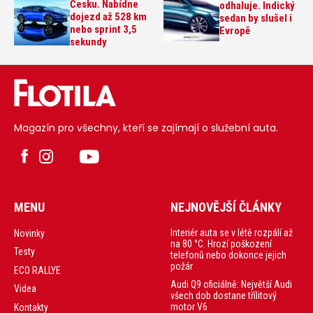
Česku. Nabídne
odhaluje. Indický
dojezd až 528 km
sedan by slušel i
nebo sprint 3,5
Evropě
sekundy
Magazín pro všechny, kteří se zajímají o služební auta.
MENU
NEJNOVĚJŠÍ ČLÁNKY
Interiér auta se v létě rozpálí až
Novinky
na 80 °C. Hrozí poškození
Testy
telefonů nebo dokonce jejich
požár
ECO RALLYE
Audi Q9 oficiálně: Největší Audi
Videa
všech dob dostane třílitový
motor V6
Kontakty