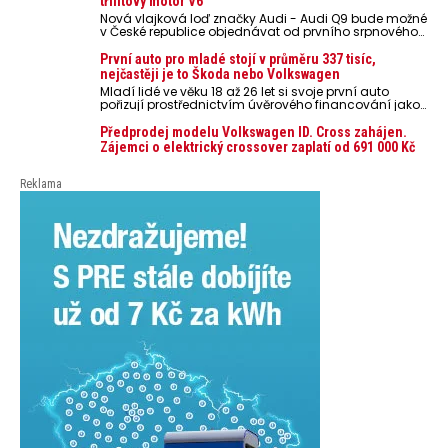
třílitový motor V6
poškodit elektroniku a ve výjimečných případech i
Nová vlajková loď značky Audi - Audi Q9 bude možné
zvýšit riziko požáru.
v České republice objednávat od prvního srpnového
týdne 2026, kde budou oznámeny také české ceny.
První auto pro mladé stojí v průměru 337 tisíc,
nejčastěji je to Škoda nebo Volkswagen
Mladí lidé ve věku 18 až 26 let si svoje první auto
pořizují prostřednictvím úvěrového financování jako
ojeté. Je to tak u 93,3 % lidí, jen 6,7 % si pořídí nové
auto. Průměrná pořizovací cena vozu dosahuje 337
Předprodej modelu Volkswagen ID. Cross zahájen.
tisíc korun a průměrná financovaná částka
Zájemci o elektrický crossover zaplatí od 691 000 Kč
přesahuje 251 tisíc korun. Vyplývá to z dat Leasingu
České spořitelny za posledních 10 let (2016–2026).
Reklama