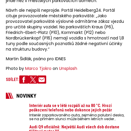
jinde než v městských parkovacích domech.
Návrh ale nejspíš neprojde. Portál Heidelberg24. Portál
cituje provozovatele městského parkoviště: „Jako
provozovatel parkoviště výslovně odmítáme zákaz vjezdu
pro určité skupiny vozidel. Na parkovištích Kraus (P6),
Friedrich-Ebert-Platz (P10), Kornmarkt (P12) nebo
Nordbrückenkopf (P16) nemají vozidla s hmotností nad 1,8
tuny podle současných poznatků žádné negativní účinky
na strukturu budovy.“
Martin Šidlák, psáno pro IDNES
Photo by
Marco Tjokro
on
Unsplash
SDÍLET:
NOVINKY
Interiér auta se v létě rozpálí až na 80 °C. Hrozí
poškození telefonů nebo dokonce jejich požár
Interiér zaparkovaného auta, zejména palubní deska,
se na přímém slunci může během letních veder
rozpálit až na 80 °C. Takové teploty představují
nebezpečí pro odložené mobilní telefony, powerbanky
Audi Q9 oficiálně: Největší Audi všech dob dostane
nebo notebooky. Můžou urychlit stárnutí baterií,