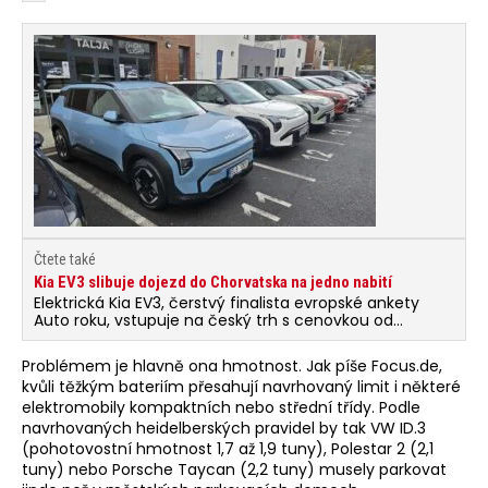
Čtete také
Kia EV3 slibuje dojezd do Chorvatska na jedno nabití
Elektrická Kia EV3, čerstvý finalista evropské ankety
Auto roku, vstupuje na český trh s cenovkou od
899 980 Kč. Je tak jen o 50 tisíc dražší než hybridní Kia
Sportage, zároveň tak posílá „do důchodu“ stávající
Problémem je hlavně ona hmotnost. Jak píše Focus.de,
elektrickou Kiu podobné velikosti – Niro EV se totiž
kvůli těžkým bateriím přesahují navrhovaný limit i některé
prodává s cenovkou od 1 109 980 Kč. A hlavně – EV3
elektromobily kompaktních nebo střední třídy. Podle
dojede na jedno nabití až do Chorvatska – slibuje totiž
dojezd nad hranici 600 kilometrů.
navrhovaných heidelberských pravidel by tak VW ID.3
(pohotovostní hmotnost 1,7 až 1,9 tuny), Polestar 2 (2,1
tuny) nebo Porsche Taycan (2,2 tuny) musely parkovat