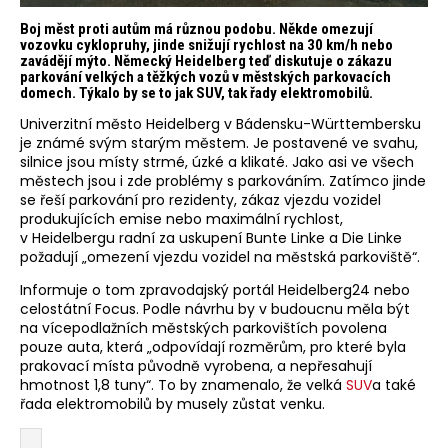
Boj měst proti autům má různou podobu. Někde omezují
vozovku cyklopruhy, jinde snižují rychlost na 30 km/h nebo
zavádějí mýto. Německý Heidelberg teď diskutuje o zákazu
parkování velkých a těžkých vozů v městských parkovacích
domech. Týkalo by se to jak SUV, tak řady elektromobilů.
Univerzitní město Heidelberg v Bádensku-Württembersku
je známé svým starým městem. Je postavené ve svahu,
silnice jsou místy strmé, úzké a klikaté. Jako asi ve všech
městech jsou i zde problémy s parkováním. Zatímco jinde
se řeší parkování pro rezidenty, zákaz vjezdu vozidel
produkujících emise nebo maximální rychlost,
v Heidelbergu radní za uskupení Bunte Linke a Die Linke
požadují „omezení vjezdu vozidel na městská parkoviště“.
Informuje o tom zpravodajský portál Heidelberg24 nebo
celostátní Focus. Podle návrhu by v budoucnu měla být
na vícepodlažních městských parkovištích povolena
pouze auta, která „odpovídají rozměrům, pro které byla
prakovací místa původně vyrobena, a nepřesahují
hmotnost 1,8 tuny“. To by znamenalo, že velká
SUV
a také
řada elektromobilů by musely zůstat venku.