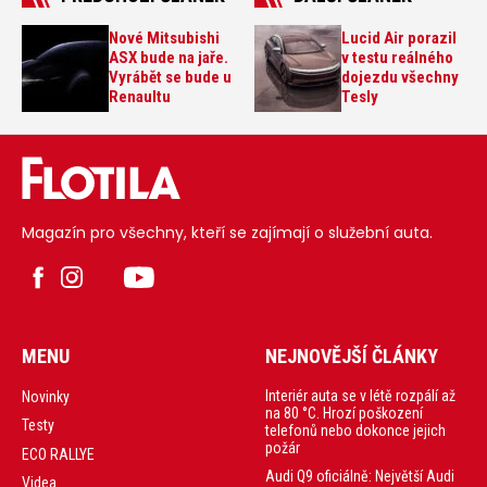
Nové Mitsubishi
Lucid Air porazil
ASX bude na jaře.
v testu reálného
Vyrábět se bude u
dojezdu všechny
Renaultu
Tesly
Magazín pro všechny, kteří se zajímají o služební auta.
MENU
NEJNOVĚJŠÍ ČLÁNKY
Interiér auta se v létě rozpálí až
Novinky
na 80 °C. Hrozí poškození
Testy
telefonů nebo dokonce jejich
požár
ECO RALLYE
Audi Q9 oficiálně: Největší Audi
Videa