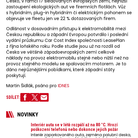
Česko, v rámci 17 sledovaných evropských zemí, nejnižší
zastoupení ekologických aut ve firemních flotilách. Vůz
s hybridním, plug-in hybridním či elektrickým pohonem se
objevuje ve fleetu jen ve 22 % dotazovaných firem.
Odlišnost v dosavadním přístupu k elektromobilitě mezi
Českou republikou a západní Evropou potvrdilo i poslední
vydání průzkumu Car Cost Index společnosti LeasePlan
z října loňského roku. Podle studie jsou už na rozdíl od
Česka ve většině západoevropských zemí celkové
náklady na provoz elektromobilu stejné nebo nižší než na
provoz stejného modelu se spalovacím motorem. Je to
dáno nejrůznějšími pobídkami, které západní státy
poskytují.
Martin Šidlák, psáno pro
IDNES
SDÍLET:
NOVINKY
Interiér auta se v létě rozpálí až na 80 °C. Hrozí
poškození telefonů nebo dokonce jejich požár
Interiér zaparkovaného auta, zejména palubní deska,