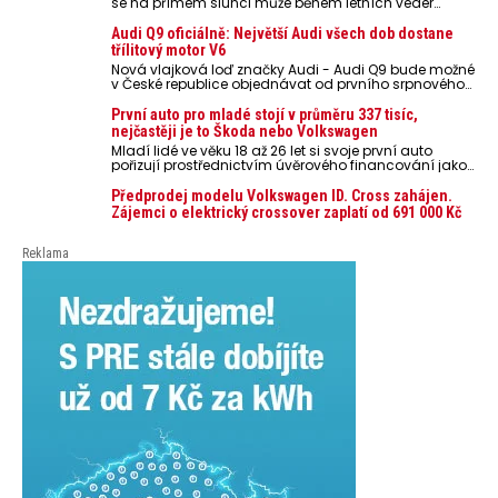
se na přímém slunci může během letních veder
rozpálit až na 80 °C. Takové teploty představují
nebezpečí pro odložené mobilní telefony, powerbanky
Audi Q9 oficiálně: Největší Audi všech dob dostane
nebo notebooky. Můžou urychlit stárnutí baterií,
třílitový motor V6
poškodit elektroniku a ve výjimečných případech i
Nová vlajková loď značky Audi - Audi Q9 bude možné
zvýšit riziko požáru.
v České republice objednávat od prvního srpnového
týdne 2026, kde budou oznámeny také české ceny.
První auto pro mladé stojí v průměru 337 tisíc,
nejčastěji je to Škoda nebo Volkswagen
Mladí lidé ve věku 18 až 26 let si svoje první auto
pořizují prostřednictvím úvěrového financování jako
ojeté. Je to tak u 93,3 % lidí, jen 6,7 % si pořídí nové
auto. Průměrná pořizovací cena vozu dosahuje 337
Předprodej modelu Volkswagen ID. Cross zahájen.
tisíc korun a průměrná financovaná částka
Zájemci o elektrický crossover zaplatí od 691 000 Kč
přesahuje 251 tisíc korun. Vyplývá to z dat Leasingu
České spořitelny za posledních 10 let (2016–2026).
Reklama