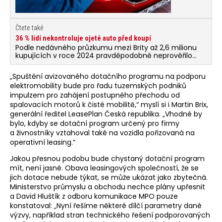
Čtete také
36 % lidí nekontroluje ojeté auto před koupí
Podle nedávného průzkumu mezi Brity až 2,6 milionu
kupujících v roce 2024 pravděpodobně neprověřilo
kupovaný ojetý vůz. Přepočteno na český trh by šlo
o zhruba 310 tisíc lidí, což je víc než třetina, konkrétně
„Spuštění avizovaného dotačního programu na podporu
36 %.
elektromobility bude pro řadu tuzemských podniků
impulzem pro zahájení postupného přechodu od
spalovacích motorů k čisté mobilitě,“ myslí si i Martin Brix,
generální ředitel LeasePlan Česká republika. „Vhodné by
bylo, kdyby se dotační program určený pro firmy
a živnostníky vztahoval také na vozidla pořizovaná na
operativní leasing.“
Jakou přesnou podobu bude chystaný dotační program
mít, není jasné. Obava leasingových společností, že se
jich dotace nebude týkat, se může ukázat jako zbytečná.
Ministerstvo průmyslu a obchodu nechce plány upřesnit
a David Hluštík z odboru komunikace MPO pouze
konstatoval: „Nyní řešíme některé dílčí parametry dané
výzvy, například stran technického řešení podporovaných