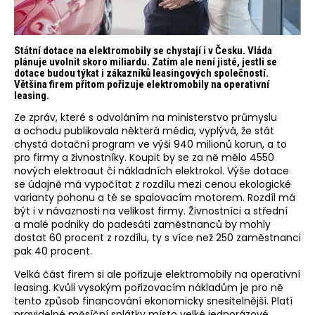
Státní dotace na elektromobily se chystají i v Česku. Vláda
plánuje uvolnit skoro miliardu. Zatím ale není jisté, jestli se
dotace budou týkat i zákazníků leasingových společností.
Většina firem přitom pořizuje elektromobily na operativní
leasing.
Ze zpráv, které s odvoláním na ministerstvo průmyslu
a ochodu publikovala některá média, vyplývá, že stát
chystá dotační program ve výši 940 milionů korun, a to
pro firmy a živnostníky. Koupit by se za ně mělo 4550
nových elektroaut či nákladních elektrokol. Výše dotace
se údajně má vypočítat z rozdílu mezi cenou ekologické
varianty pohonu a té se spalovacím motorem. Rozdíl má
být i v návaznosti na velikost firmy. Živnostníci a střední
a malé podniky do padesáti zaměstnanců by mohly
dostat 60 procent z rozdílu, ty s více než 250 zaměstnanci
pak 40 procent.
Velká část firem si ale pořizuje elektromobily na operativní
leasing. Kvůli vysokým pořizovacím nákladům je pro ně
tento způsob financování ekonomicky snesitelnější. Platí
pravidelné měsíční splátky místo velké jednorázové