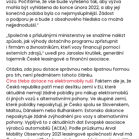
vozů. Počítáme, že vše bude vyřešeno tak, aby výzva
mohla být vyhlášena do konce února 2022, a aby její
konečná podoba byla co nejsmysluplnější. Žádost
o podporu je a bude z obsahového hlediska co možná
nejjednodušší.“
„Společně s příslušnými ministerstvy se snažíme nalézt
způsob, jak výhody dotačního programu zpřístupnit
i firmám a živnostníkům, kteří vozy financují pomocí
externích zdrojů,“ uvedl pro Jaroslav Krutilek, generální
tajemník České leasingové a finanční asociace.
Otázka, zda jsou dotace správnou nebo špatnou formou
pro trh, není předmětem tohoto článku.
Čína třeba dotace na elektromobily ruší.
Faktem ale je, že
Česká republika patří mezi desítku zemí v EU, které
aktuálně nemají žádné pobídky pro nákup elektromobilů
či jiných vozů s alternativními pohony. Ve skupině zemí,
které pobídky neposkytují, je Česko spolu se Slovenskem,
Maltou, Dánskem nebo Bulharskem. Estonsko dokonce
neposkytuje žádné zvýhodnění pro vozy s alternativními
pohony. Vyplývá to z aktuálních dat Evropské asociace
výrobců automobilů (ACEA). Podle průzkumu Arval
Mobility Observatory 2021 leasingové společnosti Arval má