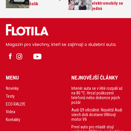
elektromobily se
žolík
jedná
Magazín pro všechny, kteří se zajímají o služební auta.
MENU
NEJNOVĚJŠÍ ČLÁNKY
Interiér auta se v létě rozpálí až
Novinky
na 80 °C. Hrozí poškození
Testy
telefonů nebo dokonce jejich
požár
ECO RALLYE
Audi Q9 oficiálně: Největší Audi
Videa
všech dob dostane třílitový
motor V6
Kontakty
První auto pro mladé stojí