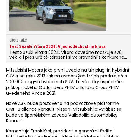
Čtete také
Test Suzuki Vitara 2024: V jednoduchosti je krása
Test Suzuki Vitara 2024. Vitara dovedně maskuje svůj
věk, a i přes určité zdražení si ve srovnání s konkurencí
drží férovou cenu.
Mitsubishi Motors jako první uvedlo na trh plug-in hybridní
SUV a od roku 2013 tak na evropských trzích prodalo přes
200 000 plug-in hybridních SUV. To vše díky úspěchům
průkopnického Outlanderu PHEV a Eclipsu Cross PHEV
uvedeného v roce 2021.
Nové ASX bude postaveno na podvozkové platformě
CMF-B aliance Renault-Nissan-Mitsubishi a vyrábět se
bude ve španělském závodu Valladollid automobilky
Renault.
Komentuje Frank Krol, prezident a generální ředitel
Mitsubishi Motors Europe: „Mitsubishi Motors se chlubí