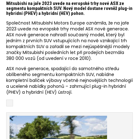
Mitsubishi na jaře 2023 uvede na evropské trhy nové ASX ze
segmentu kompaktních SUV. Nový model dostane rovněž plug-in
hybridní (PHEV) a hybridní (HEV) pohon.
Společnost Mitsubishi Motors Europe oznámila, že na jaře
2023 uvede na evropské trhy model ASX nové generace.
ASX nové generace nahradí současný model, který byl
jedním z prvních SUV vstupujících na nově vznikající trh
kompaktních SUV a zařadil se mezi nejúspěšnější modely
značky Mitsubishi posledních let při prodejích bezmála
380 000 vozů (od uvedení v roce 2010).
ASX nové generace, spadající do samotného středu
oblíbeného segmentu kompaktních SUV, nabídne
kompletní balíček výbavy včetně nejnovějších technologií
a ucelené nabídky pohonů – zahrnující plug-in hybridní
(PHEV) a hybridní (HEV) ústrojí.