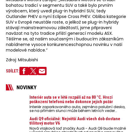
bohatou tradicí v segmentu SUV a také bylo prvním
výrobcem, který uvedl plug-in hybridní SUV, tedy
Outlander PHEV a nyní Eclipse Cross PHEV. Obliba kategorie
SUV v Evropě neustále roste, a jelikož se plug-in hybridy
stávají mainstreamovou záležitostí, jsme připraveni
navázat na tyto tradice příští generací modelu ASX.
Těšíme se, až našim současným i budoucím zákazníkům
nabídneme vysoce konkurenceschopnou novinku v naší
modelové nabídce.“
Zdroj: Mitsubishi
SDÍLET:
NOVINKY
Interiér auta se v létě rozpálí až na 80 °C. Hrozí
poškození telefonů nebo dokonce jejich požár
Interiér zaparkovaného auta, zejména palubní deska,
se na přímém slunci může během letních veder
rozpálit až na 80 °C. Takové teploty představují
nebezpečí pro odložené mobilní telefony, powerbanky
Audi Q9 oficiálně: Největší Audi všech dob dostane
nebo notebooky. Můžou urychlit stárnutí baterií,
třílitový motor V6
poškodit elektroniku a ve výjimečných případech i
Nová vlajková loď značky Audi - Audi Q9 bude možné
zvýšit riziko požáru.