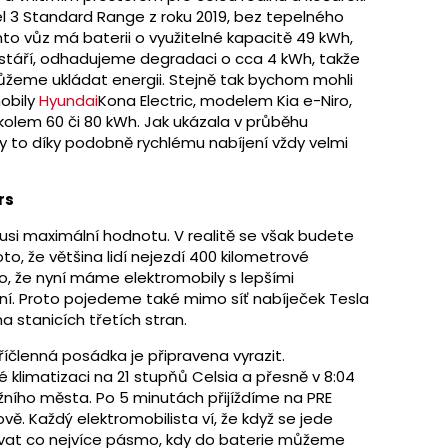
l 3 Standard Range z roku 2019, bez tepelného
nto vůz má baterii o využitelné kapacitě 49 kWh,
stáří, odhadujeme degradaci o cca 4 kWh, takže
ůžeme ukládat energii. Stejně tak bychom mohli
mobily
Hyundai
Kona Electric, modelem Kia e-Niro,
 kolem 60 či 80 kWh. Jak ukázala v průběhu
y to díky podobně rychlému nabíjení vždy velmi
rs
usi maximální hodnotu. V realitě se však budete
to, že většina lidí nejezdí 400 kilometrové
to, že nyní máme elektromobily s lepšími
ení. Proto pojedeme také mimo síť nabíječek Tesla
 stanicích třetích stran.
říčlenná posádka je připravena vyrazit.
klimatizaci na 21 stupňů Celsia a přesně v 8:04
ižního města. Po 5 minutách přijíždíme na PRE
vě. Každý elektromobilista ví, že když se jede
žívat co nejvíce pásmo, kdy do baterie můžeme