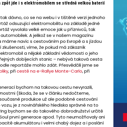
 zpět jde i s elektromobilem se středně velkou baterií
tak dávno, co se na webu i v tištěné verzi jednoho
táž odsuzující elektromobilitu na základě jedné
áž vyvolala velké emoce jak u příznivců, tak
 automobilek. A jelikož se v našem magazínu
 a máme navíc s cestováním po Evropě a s jízdou
í zkušenosti, víme, že pokud má zákazník
elektromobil a nějaké základní vědomosti o jeho
eřejných dobíjecích stanic – nebývá taková cesta
dle reportáže mohlo zdát. Přesvědčili jsme se
liky
, při
cestě na e-Rallye Monte-Carlo
, při
enerací bychom na takovou cestu nevyrazili,
vnostmi (škoda, že se v článku nedočteme,
zy současné produkce už ale podobné cestování
 vozu, je z novinářského hlediska správné na to
pring bychom se do takového dobrodružství určitě
 e-Soul první generace apod. Tyto neumožňovaly ani
pacitě akumulátoru i velmi chabý dojez a i poslání