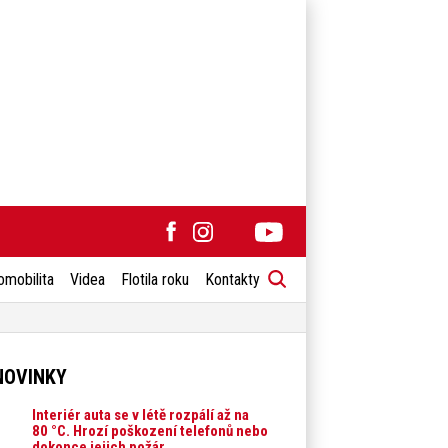
omobilita
Videa
Flotila roku
Kontakty
NOVINKY
Interiér auta se v létě rozpálí až na
80 °C. Hrozí poškození telefonů nebo
dokonce jejich požár