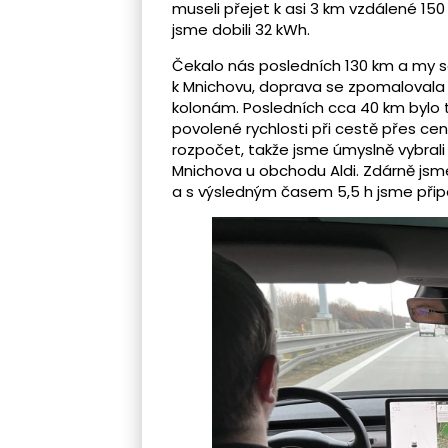
museli přejet k asi 3 km vzdálené 150
jsme dobili 32 kWh.
Čekalo nás posledních 130 km a my se 
k Mnichovu, doprava se zpomalovala je
kolonám. Posledních cca 40 km bylo 
povolené rychlosti při cestě přes c
rozpočet, takže jsme úmyslně vybrali 
Mnichova u obchodu Aldi. Zdárně jsm
a s výsledným časem 5,5 h jsme připojil