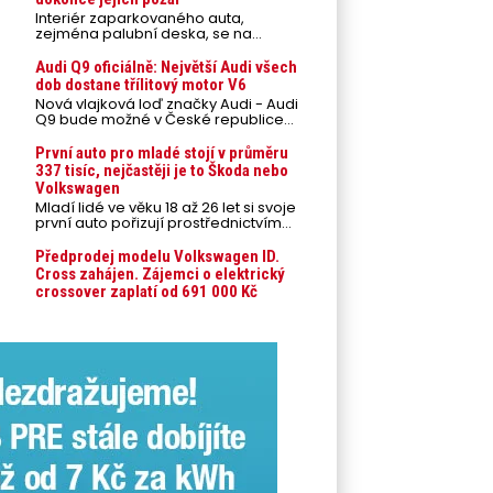
Interiér zaparkovaného auta,
zejména palubní deska, se na
přímém slunci může během letních
veder rozpálit až na 80 °C. Takové
Audi Q9 oficiálně: Největší Audi všech
teploty představují nebezpečí pro
dob dostane třílitový motor V6
odložené mobilní telefony,
Nová vlajková loď značky Audi - Audi
powerbanky nebo notebooky. Můžou
Q9 bude možné v České republice
urychlit stárnutí baterií, poškodit
objednávat od prvního srpnového
elektroniku a ve výjimečných
týdne 2026, kde budou oznámeny
První auto pro mladé stojí v průměru
případech i zvýšit riziko požáru.
také české ceny.
337 tisíc, nejčastěji je to Škoda nebo
Volkswagen
Mladí lidé ve věku 18 až 26 let si svoje
první auto pořizují prostřednictvím
úvěrového financování jako ojeté. Je
to tak u 93,3 % lidí, jen 6,7 % si pořídí
Předprodej modelu Volkswagen ID.
nové auto. Průměrná pořizovací
Cross zahájen. Zájemci o elektrický
cena vozu dosahuje 337 tisíc korun a
crossover zaplatí od 691 000 Kč
průměrná financovaná částka
přesahuje 251 tisíc korun. Vyplývá to z
dat Leasingu České spořitelny za
posledních 10 let (2016–2026).