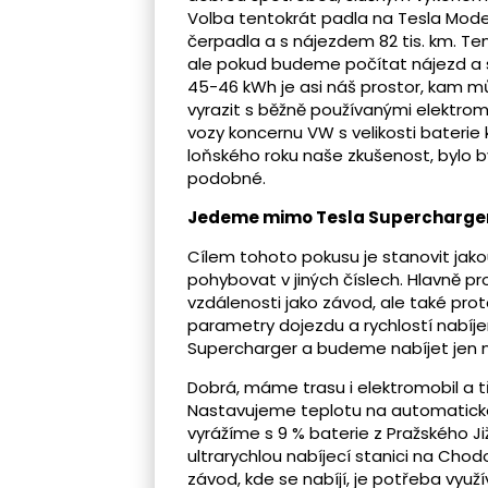
Volba tentokrát padla na Tesla Mode
čerpadla a s nájezdem 82 tis. km. Te
ale pokud budeme počítat nájezd a 
45-46 kWh je asi náš prostor, kam m
vyrazit s běžně používanými elektro
vozy koncernu VW s velikosti baterie
loňského roku naše zkušenost, bylo b
podobné.
Jedeme mimo Tesla Supercharge
Cílem tohoto pokusu je stanovit jako
pohybovat v jiných číslech. Hlavně pro
vzdálenosti jako závod, ale také pro
parametry dojezdu a rychlostí nabíj
Supercharger a budeme nabíjet jen na
Dobrá, máme trasu i elektromobil a t
Nastavujeme teplotu na automatické 
vyrážíme s 9 % baterie z Pražského J
ultrarychlou nabíjecí stanici na Chodo
závod, kde se nabíjí, je potřeba vyu