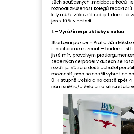
těch současných „malobaterkáčů“ je 
rozhodli zkušenost kolegů redaktorů 
kdy může zákazník nabíjet doma či ve 
jen s 10 % v baterii.
I. – Vyrážíme prakticky s nulou
Startovní pozice – Praha Jižní Město
a nechceme mrznout – budeme si to
jisté míry pravdivým protiargumente
tepelných čerpadel v autech se rozdíl 
rozdíl je. Větru a dešti bohužel por
možností jsme se snažili vybrat co n
0-4 stupně Celsia a na cestě zpět 4-
nám sněžilo/pršelo a na silnici stála 