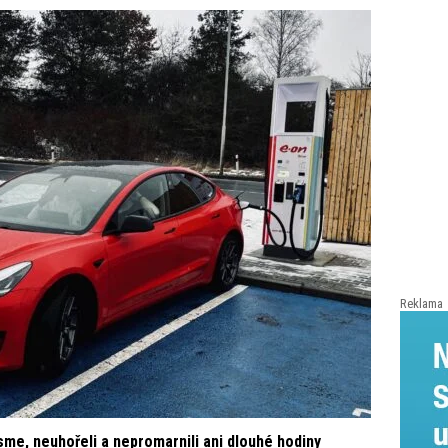
Reklama
sme, neuhořeli a nepromarnili ani dlouhé hodiny