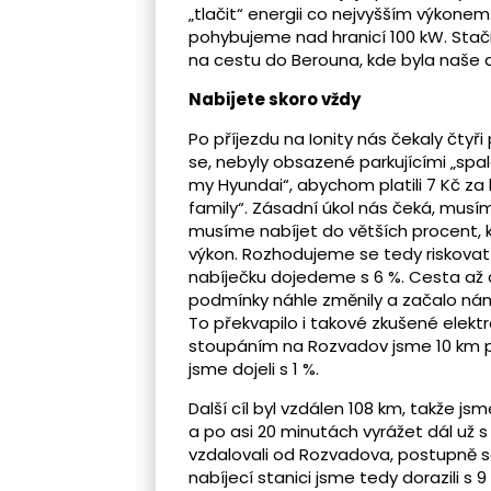
„tlačit“ energii co nejvyšším výkonem
pohybujeme nad hranicí 100 kW. Stači
na cestu do Berouna, kde byla naše d
Nabijete skoro vždy
Po příjezdu na Ionity nás čekaly čtyři
se, nebyly obsazené parkujícími „spal
my Hyundai“, abychom platili 7 Kč za 
family“. Zásadní úkol nás čeká, mus
musíme nabíjet do větších procent, k
výkon. Rozhodujeme se tedy riskovat 
nabíječku dojedeme s 6 %. Cesta až d
podmínky náhle změnily a začalo nám 
To překvapilo i takové zkušené elekt
stoupáním na Rozvadov jsme 10 km př
jsme dojeli s 1 %.
Další cíl byl vzdálen 108 km, takže j
a po asi 20 minutách vyrážet dál už s
vzdalovali od Rozvadova, postupně se 
nabíjecí stanici jsme tedy dorazili s