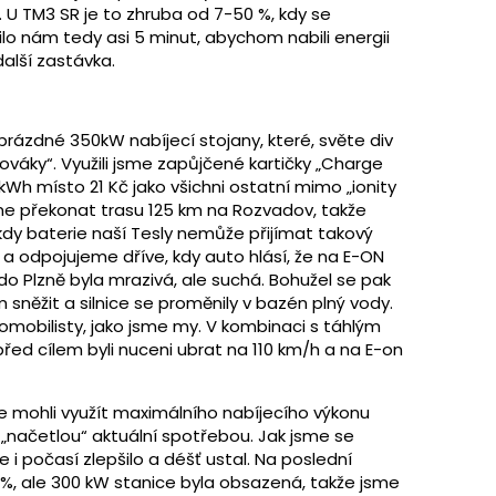
. U TM3 SR je to zhruba od 7-50 %, kdy se
lo nám tedy asi 5 minut, abychom nabili energii
alší zastávka.
 prázdné 350kW nabíjecí stojany, které, světe div
ováky“. Využili jsme zapůjčené kartičky „Charge
kWh místo 21 Kč jako všichni ostatní mimo „ionity
íme překonat trasu 125 km na Rozvadov, takže
dy baterie naší Tesly nemůže přijímat takový
a odpojujeme dříve, kdy auto hlásí, že na E-ON
o Plzně byla mrazivá, ale suchá. Bohužel se pak
sněžit a silnice se proměnily v bazén plný vody.
romobilisty, jako jsme my. V kombinaci s táhlým
ed cílem byli nuceni ubrat na 110 km/h a na E-on
sme mohli využít maximálního nabíjecího výkonu
 „načetlou“ aktuální spotřebou. Jak jsme se
i počasí zlepšilo a déšť ustal. Na poslední
 9 %, ale 300 kW stanice byla obsazená, takže jsme