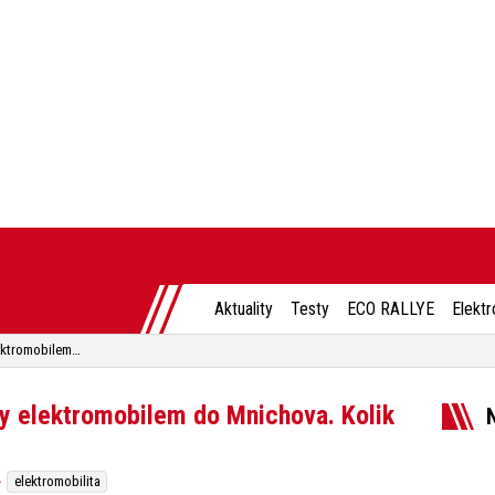
Aktuality
Testy
ECO RALLYE
Elektr
Vyzkoušeli jsme realitu cesty elektromobilem do Mnichova. Kolik hodin jsme jeli?
ty elektromobilem do Mnichova. Kolik
elektromobilita