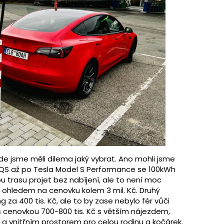
 jsme měli dilema jaký vybrat. Ano mohli jsme
 EQS až po Tesla Model S Performance se 100kWh
u trasu projet bez nabíjení, ale to není moc
 ohledem na cenovku kolem 3 mil. Kč. Druhý
 za 400 tis. Kč, ale to by zase nebylo fér vůči
s cenovkou 700-800 tis. Kč s větším nájezdem,
 vnitřním prostorem pro celou rodinu a kočárek.