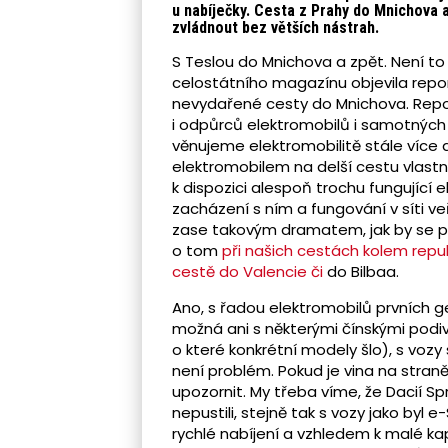
u nabíječky. Cesta z Prahy do Mnichova a
zvládnout bez větších nástrah.
S Teslou do Mnichova a zpět. Není to 
celostátního magazínu objevila repor
nevydařené cesty do Mnichova. Report
i odpůrců elektromobilů i samotných
věnujeme elektromobilitě stále více
elektromobilem na delší cestu vlastn
k dispozici alespoň trochu fungující 
zacházení s ním a fungování v síti v
zase takovým dramatem, jak by se po
o tom
při našich cestách kolem repub
cestě do Valencie či
do Bilbaa.
Ano, s řadou elektromobilů prvních g
možná ani s některými čínskými podi
o které konkrétní modely šlo), s vo
není problém. Pokud je vina na straně
upozornit. My třeba víme, že Dacií S
nepustili, stejně tak s vozy jako byl
rychlé nabíjení a vzhledem k malé ka