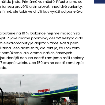
někde jinde. Primárně ve městě. Přesto jsme se
z idnesu prověřit a simulovat hned dvě varianty,
firmě, ale také ve chvíli, kdy vyráží od paneláku
 a baterie na 10 %. Dokonce nejsme masochisti
pit. A jaké máme podmínky cesty? Velkým a do
m elektromobility je dojezd v zimě. Nástupem
zima-léto dosti snížil, ale fakt je, že i tak tam
učit nemůžeme, ale v rámci našich časových
ejstudenější den. Na cestě tam jsme měli teploty
7 stupně Celsia. Cca 150 km na cestě tam i zpět
voda.