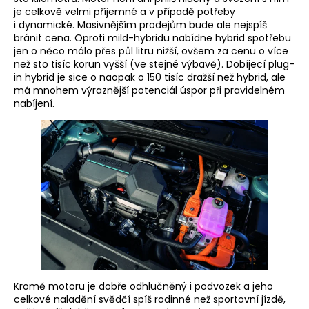
je celkově velmi příjemné a v případě potřeby
i dynamické. Masivnějším prodejům bude ale nejspíš
bránit cena. Oproti mild-hybridu nabídne hybrid spotřebu
jen o něco málo přes půl litru nižší, ovšem za cenu o více
než sto tisíc korun vyšší (ve stejné výbavě). Dobíjecí plug-
in hybrid je sice o naopak o 150 tisíc dražší než hybrid, ale
má mnohem výraznější potenciál úspor při pravidelném
nabíjení.
Kromě motoru je dobře odhlučněný i podvozek a jeho
celkové naladění svědčí spíš rodinné než sportovní jízdě,