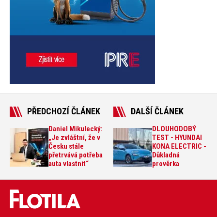
PŘEDCHOZÍ ČLÁNEK
DALŠÍ ČLÁNEK
Daniel Mikulecký:
DLOUHODOBÝ
„Je zvláštní, že v
TEST - HYUNDAI
Česku stále
KONA ELECTRIC -
přetrvává potřeba
Důkladná
auta vlastnit“
prověrka