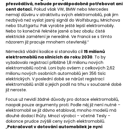
přesvědčivá, nebude pravděpodobně potřebovat ani
cent dotací.
Pokud však VW, BMW nebo Mercedes
nemají důvěru v atraktivitu svých elektromobilů, pak jim
nezbývá než vyslat jasný signál do Wolfsburgu, Mnichova
nebo Stuttgartu: Pak vyrobte ještě lepší elektromobily.
Nebo to konečně řekněte jasně a bez obalu: čistě
elektrické zaměření je nereálné. Ve Francii se s tímto
názorem již pracuje mnohem otevřeněji.“
Německá vládní koalice si stanovila cíl
15 milionů
elektromobilů na silnicích do roku 2030
. To by
vyžadovalo registrací přibližně 1,8 milionu nových
elektromobilů ročně. Loni bylo ovšem z celkových 2,62
milionu nových osobních automobilů jen 356 tisíc
elektrických. V poslední době se nárůst registrací
elektromobilů snížil a jejich podíl na trhu v současné době
již neroste.
Focus už nevidí žádné důvody pro dotace elektromobilů,
naopak pouze argumenty proti. Podle něj již není nutné –
elektromobil se již dávno etabloval, mnoho modelů má
dlouhé dodací lhůty. Mnozí výrobci – včetně Tesly –
dokonce prudce zvýšili ceny svých elektromobilů.
„
Pokračovat v dotování automobilek je nyní