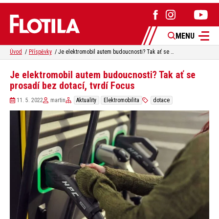
MENU
Úvod
Příspěvky
Je elektromobil autem budoucnosti? Tak ať se prosadí bez dotací, tvrdí Focus
Je elektromobil autem budoucnosti? Tak ať se
prosadí bez dotací, tvrdí Focus
11. 5. 2022
martin
Aktuality
Elektromobilita
dotace