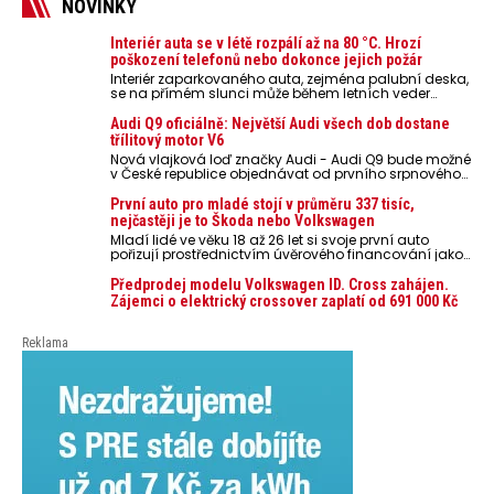
NOVINKY
Interiér auta se v létě rozpálí až na 80 °C. Hrozí
poškození telefonů nebo dokonce jejich požár
Interiér zaparkovaného auta, zejména palubní deska,
se na přímém slunci může během letních veder
rozpálit až na 80 °C. Takové teploty představují
nebezpečí pro odložené mobilní telefony, powerbanky
Audi Q9 oficiálně: Největší Audi všech dob dostane
nebo notebooky. Můžou urychlit stárnutí baterií,
třílitový motor V6
poškodit elektroniku a ve výjimečných případech i
Nová vlajková loď značky Audi - Audi Q9 bude možné
zvýšit riziko požáru.
v České republice objednávat od prvního srpnového
týdne 2026, kde budou oznámeny také české ceny.
První auto pro mladé stojí v průměru 337 tisíc,
nejčastěji je to Škoda nebo Volkswagen
Mladí lidé ve věku 18 až 26 let si svoje první auto
pořizují prostřednictvím úvěrového financování jako
ojeté. Je to tak u 93,3 % lidí, jen 6,7 % si pořídí nové
auto. Průměrná pořizovací cena vozu dosahuje 337
Předprodej modelu Volkswagen ID. Cross zahájen.
tisíc korun a průměrná financovaná částka
Zájemci o elektrický crossover zaplatí od 691 000 Kč
přesahuje 251 tisíc korun. Vyplývá to z dat Leasingu
České spořitelny za posledních 10 let (2016–2026).
Reklama