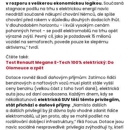
v rozporu s veškerou ekonomickou logikou.
Současná
stagnace podílu na trhu s elektrickou energií navíc
neodráží současné nákupní chování Němců, ale spíše
chování před rokem v důsledku dlouhých dodacích lhůt.
V dlouhodobém horizontu – i kvůli vysokým cenám
pohonných hmot – se podíl elektromobilů na trhu opět
výrazně zvýší. Pevný cíl, jako je požadavek 15 milionů
vozidel na semaforech, povede pouze ke slepému
aktivismu,“ tvrdí.
Čtěte také:
Test Renault Megane E-Tech 100% elektrický: Do
Olomouce a zpět
Dotace rovněž škodí daňovým příjmům: Zatímco řidiči
benzinových a naftových vozů musí platit stále vyšší
ceny benzinu (velkou část z toho tvoří daně), elektrická
auta jsou od daní osvobozena. Každým dnem, kdy se
několikatunová
elektrická SUV těší těmto privilegiím,
stát přichází o daňové příjmy
. „Namísto dalších
a dalších privilegií by již dávno bylo vhodné zdanit řidiče
elektromobilů, už jen proto, aby se mohli podílet na
rozšiřování dobíjecí infrastruktury,“ říká Focus. Dotace jsou
navíc sociálně nespravedlivé: privilegia zvýhodňují ty, kteří