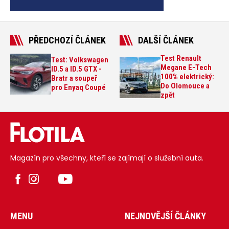
PŘEDCHOZÍ ČLÁNEK
DALŠÍ ČLÁNEK
Test Renault
Test: Volkswagen
Megane E-Tech
ID.5 a ID.5 GTX -
100% elektrický:
Bratr a soupeř
Do Olomouce a
pro Enyaq Coupé
zpět
Magazín pro všechny, kteří se zajímají o služební auta.
MENU
NEJNOVĚJŠÍ ČLÁNKY