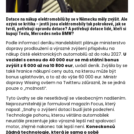
Dotace na nákup elektromobilů by se v Německu měly zvýšit. Ale
ozývá se kritika – jestli jsou elektromobily tak pokrokové, jak se
tvrdí, potřebují opravdu dotace? A potřebují dotace lidé, kteří si
kupují Teslu, Mercedes nebo BMW?
Podle informací deníku Handelsblatt plánuje ministerstvo
dopravy prodloužení a výrazné zvýšení příspěvku na
nákup čistě elektronických automobilů až do roku 2027.
U
vozidel s cenou do 40 000 eur se má státní bonus
zvýšit z 6 000 až na 10 800 eur
, uvádí deník. Zvýšila by se
také hranice nákupní ceny auta, na kterou může být
bonus uplatňován, a to až do výše 60 000 eur. Ministr
dopravy Wissing ovšem na Twitteru zdůraznil, že se jedná
pouze o „možnosti“.
Tyto úvahy se ale nesetkávají se všeobecným nadšením.
Nejsrozumitelněji je formuloval magazín Focus, který
napsal: „Snahy o zvýšení dotací budí jisté podezření.
Technologie pohonu, kterou většina automobilek
neustále prezentuje jako výrazně lepší než spalovací
motor, zřejmě nakonec tak lepší není.
Koneckonců
žádná technologie, která je sama o sobě