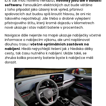
ID.4 tak moc nového nenabízí,
novinky jsou ale v oblasti
softwaru
. Fanouškům elektrických aut bude většina
z toho připadat jako úžasný krok vpřed, příznivci
spalovacích aut budou spíš kroutit hlavou, že oni nic
takového nepotřebují. Jde třeba o drobné vylepšení
přístrojového štítu, který kromě dojezdu v kilometrech
nově ukazuje i stav nabití baterie v procentech.
Navigace dále nejenže na mapě ukazuje nabíječky včetně
informace o nabíjecím výkonu, ale umí naplánovat
dlouhou trasu i
včetně optimálních zastávek na
nabíjení
. Hledá nejrychlejší řešení jak z hlediska délky
cesty, tak času nutného k nabíjení. Ukáže také, se
zhruba kolika procenty baterie byste k nabíječce měli
dorazit.