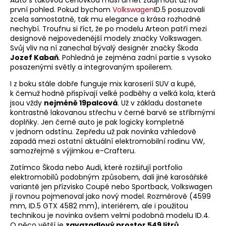
Auto s takovou cenovkou musí umět zaujmout už na
první pohled. Pokud bychom
Volkswagen
ID.5 posuzovali
zcela samostatně, tak mu elegance a krása rozhodně
nechybí. Troufnu si říct, že po modelu Arteon patří mezi
designově nejpovedenější modely značky Volkswagen.
Svůj vliv na ní zanechal bývalý designér značky Škoda
Jozef Kabaň
. Pohledná je zejména zadní partie s vysoko
posazenými světly a integrovaným spoilerem.
I z boku stále dobře funguje mix karoserií SUV a kupé,
k čemuž hodně přispívají velké podběhy a velká kola, která
jsou vždy
nejméně 19palcová
. Už v základu dostanete
kontrastně lakovanou střechu v černé barvě se stříbrnými
doplňky. Jen černé auto je pak logicky kompletně
v jednom odstínu. Zepředu už pak novinka vzhledově
zapadá mezi ostatní aktuální elektromobilní rodinu VW,
samozřejmě s výjimkou e-Crafteru.
Zatímco Škoda nebo Audi, které rozšiřují portfolio
elektromobilů podobným způsobem, dali jiné karosářské
variantě jen přízvisko Coupé nebo Sportback, Volkswagen
ji rovnou pojmenoval jako nový model. Rozměrově (4599
mm, ID.5 GTX 4582 mm), interiérem, ale i použitou
technikou je novinka ovšem velmi podobná modelu ID.4.
O něco větší je
zavazadlový prostor 549 litrů
,