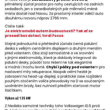
přiměřený zůstal prostor pro nohy cestujících na zadních
sedadlech, jen o zanedbatelných pár milimetrů méně
místa dostali nad hlavou. Za prostorný interiér vděčí auto
dlouhému rozvoru náprav 2766 mm.
Čtěte také:
Je elektromobil autem budoucnosti? Tak ať se
prosadí bez dotací, tvrdí Focus
Stejně jednoduchá a přehledná zůstala černá palubní
deska s velkým centrálním displejem a druhým menším
před volantem. Oba stojí samostatně a ve srovnání
s jinými elektromobily, které je dokázaly integrovat do
palubní desky, působí toto řešení ne tak elegantně
a možná i trochu levně.
Chybí i páčky pod volante
m pro
nastavení míry rekuperace. Naopak velmi hezké je
zobrazení na head-up displeji, a praktické zase rozjíždění
pouhým otočením voliče převodovky na D se současným
uvolněním brzdy, bez nutnosti předtím startovat motor
tlačítkem.
Výkon až 135 kW
Z hlediska samotné techniky toho Volkswagen ID.5 proti