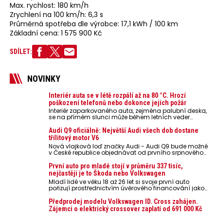
Max. rychlost: 180 km/h
Zrychlení na 100 km/h: 6,3 s
Průměrná spotřeba dle výrobce: 17,1 kWh / 100 km
Základní cena: 1 575 900 Kč
SDÍLET:
NOVINKY
Interiér auta se v létě rozpálí až na 80 °C. Hrozí
poškození telefonů nebo dokonce jejich požár
Interiér zaparkovaného auta, zejména palubní deska,
se na přímém slunci může během letních veder
rozpálit až na 80 °C. Takové teploty představují
nebezpečí pro odložené mobilní telefony, powerbanky
Audi Q9 oficiálně: Největší Audi všech dob dostane
nebo notebooky. Můžou urychlit stárnutí baterií,
třílitový motor V6
poškodit elektroniku a ve výjimečných případech i
Nová vlajková loď značky Audi - Audi Q9 bude možné
zvýšit riziko požáru.
v České republice objednávat od prvního srpnového
týdne 2026, kde budou oznámeny také české ceny.
První auto pro mladé stojí v průměru 337 tisíc,
nejčastěji je to Škoda nebo Volkswagen
Mladí lidé ve věku 18 až 26 let si svoje první auto
pořizují prostřednictvím úvěrového financování jako
ojeté. Je to tak u 93,3 % lidí, jen 6,7 % si pořídí nové
auto. Průměrná pořizovací cena vozu dosahuje 337
Předprodej modelu Volkswagen ID. Cross zahájen.
tisíc korun a průměrná financovaná částka
Zájemci o elektrický crossover zaplatí od 691 000 Kč
přesahuje 251 tisíc korun. Vyplývá to z dat Leasingu