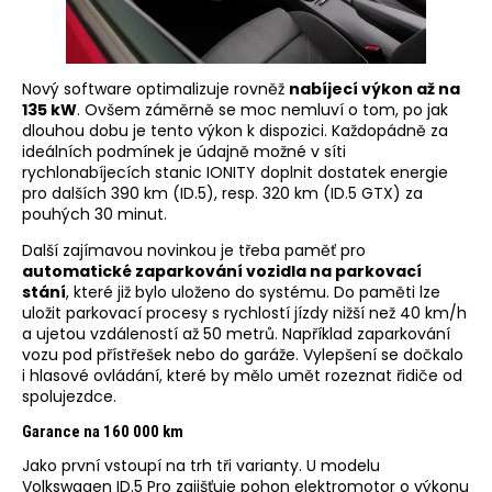
Nový software optimalizuje rovněž
nabíjecí výkon až na
135 kW
. Ovšem záměrně se moc nemluví o tom, po jak
dlouhou dobu je tento výkon k dispozici. Každopádně za
ideálních podmínek je údajně možné v síti
rychlonabíjecích stanic IONITY doplnit dostatek energie
pro dalších 390 km (ID.5), resp. 320 km (ID.5 GTX) za
pouhých 30 minut.
Další zajímavou novinkou je třeba paměť pro
automatické zaparkování vozidla na parkovací
stání
, které již bylo uloženo do systému. Do paměti lze
uložit parkovací procesy s rychlostí jízdy nižší než 40 km/h
a ujetou vzdáleností až 50 metrů. Například zaparkování
vozu pod přístřešek nebo do garáže. Vylepšení se dočkalo
i hlasové ovládání, které by mělo umět rozeznat řidiče od
spolujezdce.
Garance na 160 000 km
Jako první vstoupí na trh tři varianty. U modelu
Volkswagen ID.5 Pro zajišťuje pohon elektromotor o výkonu