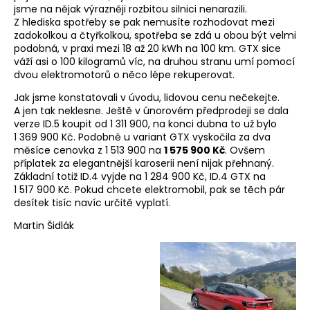
jsme na nějak výrazněji rozbitou silnici nenarazili.
Z hlediska spotřeby se pak nemusíte rozhodovat mezi
zadokolkou a čtyřkolkou, spotřeba se zdá u obou být velmi
podobná, v praxi mezi 18 až 20 kWh na 100 km. GTX sice
váží asi o 100 kilogramů víc, na druhou stranu umí pomocí
dvou elektromotorů o něco lépe rekuperovat.
Jak jsme konstatovali v úvodu, lidovou cenu nečekejte.
A jen tak neklesne. Ještě v únorovém předprodeji se dala
verze ID.5 koupit od 1 311 900, na konci dubna to už bylo
1 369 900 Kč. Podobně u variant GTX vyskočila za dva
měsíce cenovka z 1 513 900 na
1 575 900 Kč
. Ovšem
příplatek za elegantnější karoserii není nijak přehnaný.
Základní totiž ID.4 vyjde na 1 284 900 Kč, ID.4 GTX na
1 517 900 Kč. Pokud chcete elektromobil, pak se těch pár
desítek tisíc navíc určitě vyplatí.
Martin Šidlák