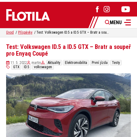
MENU
Úvod
Příspěvky
Test: Volkswagen ID.5 a ID.5 GTX – Bratr a soupeř pro Enyaq Coupé
Test: Volkswagen ID.5 a ID.5 GTX – Bratr a soupeř
pro Enyaq Coupé
11. 5. 2022
martin
Aktuality
Elektromobilita
První jízda
Testy
GTX
ID.5
volkswagen