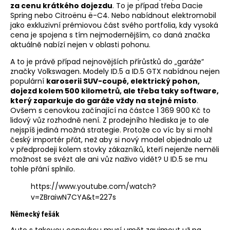
za cenu krátkého dojezdu
. To je případ třeba Dacie
Spring nebo Citroënu ë-C4. Nebo nabídnout elektromobil
jako exkluzivní prémiovou část svého portfolia, kdy vysoká
cena je spojena s tím nejmodernějším, co daná značka
aktuálně nabízí nejen v oblasti pohonu.
A to je právě případ nejnovějších přírůstků do „garáže“
značky Volkswagen. Modely ID.5 a ID.5 GTX nabídnou nejen
populární
karoserii SUV-coupé, elektrický pohon,
dojezd kolem 500 kilometrů, ale třeba taky software,
který zaparkuje do garáže vždy na stejné místo
.
Ovšem s cenovkou začínající na částce 1 369 900 Kč to
lidový vůz rozhodně není. Z prodejního hlediska je to ale
nejspíš jediná možná strategie. Protože co víc by si mohl
český importér přát, než aby si nový model objednalo už
v předprodeji kolem stovky zákazníků, kteří nejenže neměli
možnost se svézt ale ani vůz naživo vidět? U ID.5 se mu
tohle přání splnilo.
https://www.youtube.com/watch?
v=ZBraiwN7CYA&t=227s
Německý fešák