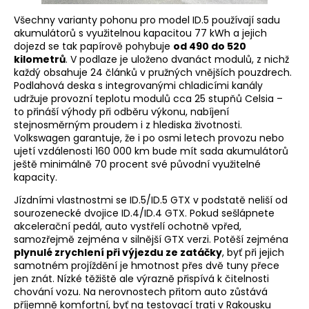
Všechny varianty pohonu pro model ID.5 používají sadu
akumulátorů s využitelnou kapacitou 77 kWh a jejich
dojezd se tak papírově pohybuje
od 490 do 520
kilometrů
. V podlaze je uloženo dvanáct modulů, z nichž
každý obsahuje 24 článků v pružných vnějších pouzdrech.
Podlahová deska s integrovanými chladicími kanály
udržuje provozní teplotu modulů cca 25 stupňů Celsia –
to přináší výhody při odběru výkonu, nabíjení
stejnosměrným proudem i z hlediska životnosti.
Volkswagen garantuje, že i po osmi letech provozu nebo
ujetí vzdálenosti 160 000 km bude mít sada akumulátorů
ještě minimálně 70 procent své původní využitelné
kapacity.
Jízdními vlastnostmi se ID.5/ID.5 GTX v podstatě neliší od
sourozenecké dvojice ID.4/ID.4 GTX. Pokud sešlápnete
akcelerační pedál, auto vystřelí ochotně vpřed,
samozřejmě zejména v silnější GTX verzi. Potěší zejména
plynulé zrychlení při výjezdu ze zatáčky
, byť při jejich
samotném projíždění je hmotnost přes dvě tuny přece
jen znát. Nízké těžiště ale výrazně přispívá k čitelnosti
chování vozu. Na nerovnostech přitom auto zůstává
příjemně komfortní, byť na testovací trati v Rakousku