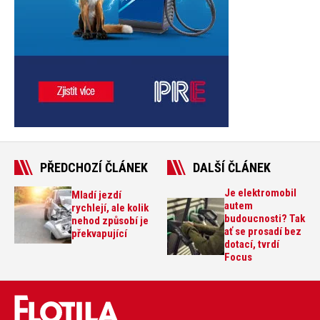
PŘEDCHOZÍ ČLÁNEK
DALŠÍ ČLÁNEK
Je elektromobil
Mladí jezdí
autem
rychlejí, ale kolik
budoucnosti? Tak
nehod způsobí je
ať se prosadí bez
překvapující
dotací, tvrdí
Focus