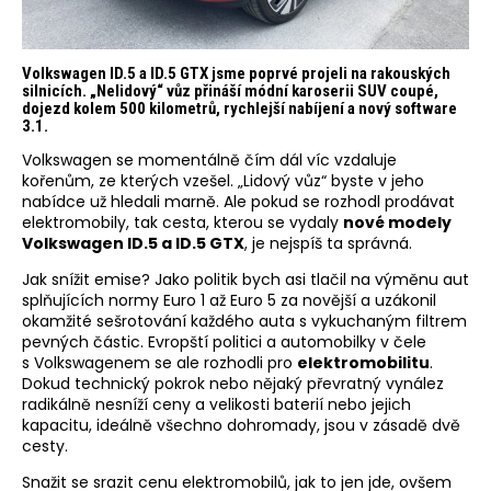
Volkswagen ID.5 a ID.5 GTX jsme poprvé projeli na rakouských
silnicích. „Nelidový“ vůz přináší módní karoserii SUV coupé,
dojezd kolem 500 kilometrů, rychlejší nabíjení a nový software
3.1.
Volkswagen se momentálně čím dál víc vzdaluje
kořenům, ze kterých vzešel. „Lidový vůz“ byste v jeho
nabídce už hledali marně. Ale pokud se rozhodl prodávat
elektromobily, tak cesta, kterou se vydaly
nové modely
Volkswagen ID.5 a ID.5 GTX
, je nejspíš ta správná.
Jak snížit emise? Jako politik bych asi tlačil na výměnu aut
splňujících normy Euro 1 až Euro 5 za novější a uzákonil
okamžité sešrotování každého auta s vykuchaným filtrem
pevných částic. Evropští politici a automobilky v čele
s Volkswagenem se ale rozhodli pro
elektromobilitu
.
Dokud technický pokrok nebo nějaký převratný vynález
radikálně nesníží ceny a velikosti baterií nebo jejich
kapacitu, ideálně všechno dohromady, jsou v zásadě dvě
cesty.
Snažit se srazit cenu elektromobilů, jak to jen jde, ovšem