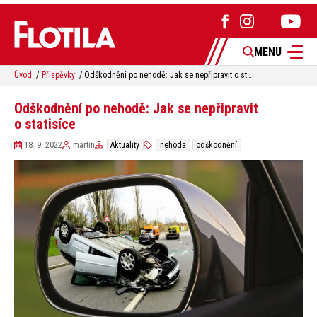
MENU
Úvod
Příspěvky
Odškodnění po nehodě: Jak se nepřipravit o statisíce
Odškodnění po nehodě: Jak se nepřipravit
o statisíce
18. 9. 2022
martin
Aktuality
nehoda
odškodnění