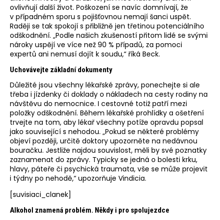
ovlivňují další život. Poškození se navíc domnívají, že
v případném sporu s pojišťovnou nemají šanci uspět.
Raději se tak spokojí s přibližně jen třetinou potenciálního
odškodnění. „Podle našich zkušeností přitom lidé se svými
nároky uspějí ve více než 90 % případů, za pomoci
expertů ani nemusí dojít k soudu,“ říká Beck.
Uchovávejte základní dokumenty
Důležité jsou všechny lékařské zprávy, ponechejte si ale
třeba i jízdenky či doklady o nákladech na cesty rodiny na
návštěvu do nemocnice. I cestovné totiž patří mezi
položky odškodnění. Během lékařské prohlídky a ošetření
trvejte na tom, aby lékař všechny potíže opravdu popsal
jako související s nehodou. „Pokud se některé problémy
objeví později, určitě doktory upozorněte na nedávnou
bouračku. Jestliže najdou souvislost, měli by své poznatky
zaznamenat do zprávy. Typicky se jedná o bolesti krku,
hlavy, páteře či psychická traumata, vše se může projevit
i týdny po nehodě,“ upozorňuje Vindicia.
[suvisiaci_clanek]
Alkohol znamená problém. Někdy i pro spolujezdce