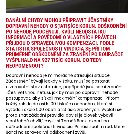
BANÁLNÍ CHYBY MOHOU PŘIPRAVIT ÚČASTNÍKY
DOPRAVNÍ NEHODY O STATISÍCE KORUN. ODŠKODNĚNÍ
PO NEHODĚ PODCEŇUJÍ. KVŮLI NEODSTATKU
INFORMACÍ A POVĚDOMÍ O VLASTNÍCH PRÁVECH
PŘIJDOU O SPRAVEDLIVOU KOMPENZACI. PODLE
STATISTIK SPOLEČNOSTI VINDICIA SE PŘITOM
PRŮMĚRNÉ ODŠKODNĚNÍ ZA ZRANĚNÍ PO BOURAČCE
VYŠPLHALO NA 927 TISÍC KORUN. CO TEDY
NEOPOMENOUT?
Dopravní nehoda je mimořádně stresující situace.
Zúčastnění bývají leckdy v šoku, musí se postarat
o zdravotní stav ostatních, popřípadě jsou sami zranění.
„Češi většinou netuší, jak by měli po dopravní nehodě
postupovat, aby získali maximální kompenzaci. Přitom
každý rok dojde asi k 100 tisícům nehodám, které si
vyžádají okolo 500 obětí a 23 tisíc zraněných. Vyplatí se
proto znát základní pravidla, aby si je člověk vybavil
v potřebné chvíli,“ myslí si Tomáš Beck, expert na
odškodnění společnosti Vindicia. Přináší souhrn rad, které
šanci na spravedlivé odškodnění zvýší.