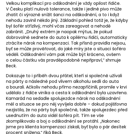
Velkou komplikací pro odškodnění je vždy opilost řidiče.
V Česku platí nulová tolerance, takže i jediné pivo může
zhatit či výrazně snížit šanci na odškodnění, a to i když
nehodu zavinil někdo jiný. Základní pohled totiž je, že kdyby
byl šofér střízlivý, mohl včas zareagovat a nehodě
zabránit. „Druhý extrém je naopak mýtus, že pokud
dobrovolně sednete do auta k opilému řidiči, automaticky
ztrácíte nárok na kompenzaci. Tak přísná pravidla nejsou,
byť se může prověřovat, do jaké míry jste o situaci šoféra
věděli. Odškodnění vám pak může být kráceno, ovšem
o celou částku vás pravděpodobně nepřipraví,“ shrnuje
Beck.
Dokazuje to i příběh dvou přátel, kteří si společně užívali
na párty a následně pod vlivem alkoholu sedli do auta
a bourali. Ačkoliv nehodu přímo nezapříčinili, promile v krvi
udělalo z řidiče viníka a cesta k odškodnění byla uzavřena.
Kamarád na sedadle spolujezdce nárok na odškodnění
měl a situace se pro něj vyvíjela dobře – dokud pojišťovna
nezjistila, že na párty byli společně, takže spolujezdec před
usednutím do auta viděl šoféra pít. Tím se vše
zkomplikovalo a boj o odškodnění se protáhl. „Nakonec
jsme pro klienta kompenzaci získali, byť byla o pár desítek
procent snížena,“ říká Beck.