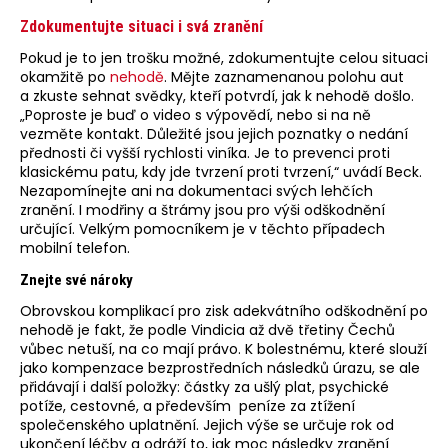
Zdokumentujte situaci i svá zranění
Pokud je to jen trošku možné, zdokumentujte celou situaci
okamžitě po
nehodě
. Mějte zaznamenanou polohu aut
a zkuste sehnat svědky, kteří potvrdí, jak k nehodě došlo.
„Poproste je buď o video s výpovědí, nebo si na ně
vezměte kontakt. Důležité jsou jejich poznatky o nedání
přednosti či vyšší rychlosti viníka. Je to prevenci proti
klasickému patu, kdy jde tvrzení proti tvrzení,“ uvádí Beck.
Nezapomínejte ani na dokumentaci svých lehčích
zranění. I modřiny a štrámy jsou pro výši odškodnění
určující. Velkým pomocníkem je v těchto případech
mobilní telefon.
Znejte své nároky
Obrovskou komplikací pro zisk adekvátního odškodnění po
nehodě je fakt, že podle Vindicia až dvě třetiny Čechů
vůbec netuší, na co mají právo. K bolestnému, které slouží
jako kompenzace bezprostředních následků úrazu, se ale
přidávají i další položky: částky za ušlý plat, psychické
potíže, cestovné, a především peníze za ztížení
společenského uplatnění. Jejich výše se určuje rok od
ukončení léčby a odráží to, jak moc následky zranění