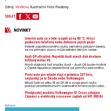
Zdroj:
Vindicia
, ilustrační foto Pixabay
SDÍLET:
NOVINKY
Interiér auta se v létě rozpálí až na 80 °C. Hrozí
poškození telefonů nebo dokonce jejich požár
Interiér zaparkovaného auta, zejména palubní deska,
se na přímém slunci může během letních veder
rozpálit až na 80 °C. Takové teploty představují
nebezpečí pro odložené mobilní telefony, powerbanky
Audi Q9 oficiálně: Největší Audi všech dob dostane
nebo notebooky. Můžou urychlit stárnutí baterií,
třílitový motor V6
poškodit elektroniku a ve výjimečných případech i
Nová vlajková loď značky Audi - Audi Q9 bude možné
zvýšit riziko požáru.
v České republice objednávat od prvního srpnového
týdne 2026, kde budou oznámeny také české ceny.
První auto pro mladé stojí v průměru 337 tisíc,
nejčastěji je to Škoda nebo Volkswagen
Mladí lidé ve věku 18 až 26 let si svoje první auto
pořizují prostřednictvím úvěrového financování jako
ojeté. Je to tak u 93,3 % lidí, jen 6,7 % si pořídí nové
auto. Průměrná pořizovací cena vozu dosahuje 337
Předprodej modelu Volkswagen ID. Cross zahájen.
tisíc korun a průměrná financovaná částka
Zájemci o elektrický crossover zaplatí od 691 000 Kč
přesahuje 251 tisíc korun. Vyplývá to z dat Leasingu
České spořitelny za posledních 10 let (2016–2026).
Reklama