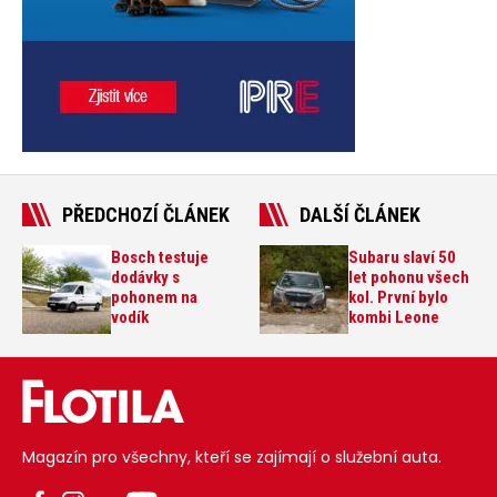
PŘEDCHOZÍ ČLÁNEK
DALŠÍ ČLÁNEK
Bosch testuje
Subaru slaví 50
dodávky s
let pohonu všech
pohonem na
kol. První bylo
vodík
kombi Leone
Magazín pro všechny, kteří se zajímají o služební auta.