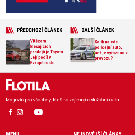
PŘEDCHOZÍ ČLÁNEK
DALŠÍ ČLÁNEK
Vítězem
Kolik najede
klesajících
policejní auto,
prodejů je Toyota.
než je vyřazeno z
Její podíl v
provozu?
Evropě roste
Magazín pro všechny, kteří se zajímají o služební auta.
MENU
NEJNOVĚJŠÍ ČLÁNKY