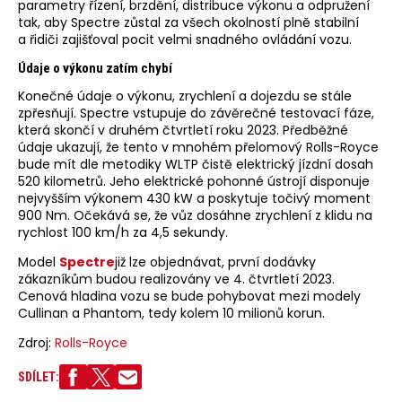
parametry řízení, brzdění, distribuce výkonu a odpružení
tak, aby Spectre zůstal za všech okolností plně stabilní
a řidiči zajišťoval pocit velmi snadného ovládání vozu.
Údaje o výkonu zatím chybí
Konečné údaje o výkonu, zrychlení a dojezdu se stále
zpřesňují. Spectre vstupuje do závěrečné testovací fáze,
která skončí v druhém čtvrtletí roku 2023. Předběžné
údaje ukazují, že tento v mnohém přelomový Rolls-Royce
bude mít dle metodiky WLTP čistě elektrický jízdní dosah
520 kilometrů. Jeho elektrické pohonné ústrojí disponuje
nejvyšším výkonem 430 kW a poskytuje točivý moment
900 Nm. Očekává se, že vůz dosáhne zrychlení z klidu na
rychlost 100 km/h za 4,5 sekundy.
Model
Spectre
již lze objednávat, první dodávky
zákazníkům budou realizovány ve 4. čtvrtletí 2023.
Cenová hladina vozu se bude pohybovat mezi modely
Cullinan a Phantom, tedy kolem 10 milionů korun.
Zdroj:
Rolls-Royce
SDÍLET: