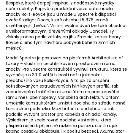
Bespoke, které čerpají inspiraci z nadčasové mystiky
noční oblohy. Poprvé u produkční verze automobilu
značky Rolls-Royce jsou u modelu Spectre k dispozici
dveře Starlight Doors, které obsahují 5 876 ​​jemně
osvětlených „hvězd“. Vnitřní výplně dveří lze také objednat
s velkoformátovými dřevěnými obklady Canadel. Ty
získaly jméno podle zátoky na jihu Francie, kde sir Henry
Royce a jeho tým návrhářů pobývali během zimních
měsíců.
Model Spectre je postaven na platformě Architecture of
Luxury – vlastním celohliníkovém prostorovém rámu
značky. Pro Spectre konstruktéři vyvinuli strukturu, která se
vyznačuje o 30 % větší tuhostí než u jakéhokoli
předchozího vozu Rolls-Royce. A to jak za přispění
sofistikovaných extrudovaných hliníkových profilů, tak
zabudováním trakčního akumulátoru do prostorového
rámu mezi obě nápravy. Variabilita architektury přitom
umožnila konstruktérům umístit podlahu do středu nosné
konstrukce podvozku. Mezi baterií a podlahou se tak
podařilo vytvořit prostor pro kabeláž a chladicí kanály.
Výsledkem je zcela rovná podlaha v interiéru, která
přispívá nejen k příjemně nízkému posezu, ale tím, jak
kabina posádku obklopuje, i k pocitu bezpečí. Akumulátor