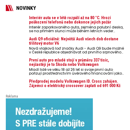
NOVINKY
Interiér auta se v létě rozpálí až na 80 °C. Hrozí
poškození telefonů nebo dokonce jejich požár
Interiér zaparkovaného auta, zejména palubní deska,
se na přímém slunci může během letních veder
rozpálit až na 80 °C. Takové teploty představují
nebezpečí pro odložené mobilní telefony, powerbanky
Audi Q9 oficiálně: Největší Audi všech dob dostane
nebo notebooky. Můžou urychlit stárnutí baterií,
třílitový motor V6
poškodit elektroniku a ve výjimečných případech i
Nová vlajková loď značky Audi - Audi Q9 bude možné
zvýšit riziko požáru.
v České republice objednávat od prvního srpnového
týdne 2026, kde budou oznámeny také české ceny.
První auto pro mladé stojí v průměru 337 tisíc,
nejčastěji je to Škoda nebo Volkswagen
Mladí lidé ve věku 18 až 26 let si svoje první auto
pořizují prostřednictvím úvěrového financování jako
ojeté. Je to tak u 93,3 % lidí, jen 6,7 % si pořídí nové
auto. Průměrná pořizovací cena vozu dosahuje 337
Předprodej modelu Volkswagen ID. Cross zahájen.
tisíc korun a průměrná financovaná částka
Zájemci o elektrický crossover zaplatí od 691 000 Kč
přesahuje 251 tisíc korun. Vyplývá to z dat Leasingu
České spořitelny za posledních 10 let (2016–2026).
Reklama