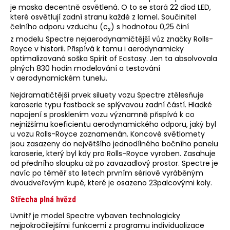
je maska decentně osvětlená. O to se stará 22 diod LED,
které osvětlují zadní stranu každé z lamel. Součinitel
čelního odporu vzduchu (c
) s hodnotou 0,25 činí
x
z modelu Spectre nejaerodynamičtější vůz značky Rolls-
Royce v historii. Přispívá k tomu i aerodynamicky
optimalizovaná soška Spirit of Ecstasy. Jen ta absolvovala
plných 830 hodin modelování a testování
v aerodynamickém tunelu.
Nejdramatičtější prvek siluety vozu Spectre ztělesňuje
karoserie typu fastback se splývavou zadní částí. Hladké
napojení s prosklením vozu významně přispívá k co
nejnižšímu koeficientu aerodynamického odporu, jaký byl
u vozu Rolls-Royce zaznamenán. Koncové světlomety
jsou zasazeny do největšího jednodílného bočního panelu
karoserie, který byl kdy pro Rolls-Royce vyroben. Zasahuje
od předního sloupku až po zavazadlový prostor. Spectre je
navíc po téměř sto letech prvním sériově vyráběným
dvoudveřovým kupé, které je osazeno 23palcovými koly.
Střecha plná hvězd
Uvnitř je model Spectre vybaven technologicky
nejpokročilejšími funkcemi z programu individualizace