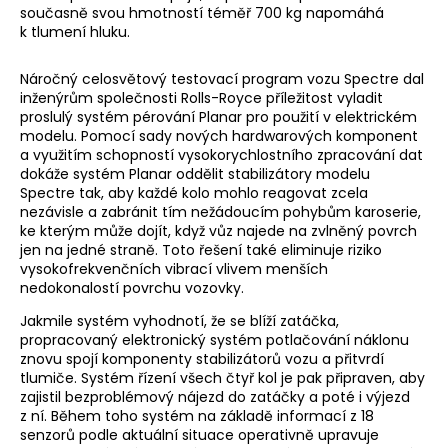
současně svou hmotností téměř 700 kg napomáhá
k tlumení hluku.
Náročný celosvětový testovací program vozu Spectre dal
inženýrům společnosti Rolls-Royce příležitost vyladit
proslulý systém pérování Planar pro použití v elektrickém
modelu. Pomocí sady nových hardwarových komponent
a využitím schopností vysokorychlostního zpracování dat
dokáže systém Planar oddělit stabilizátory modelu
Spectre tak, aby každé kolo mohlo reagovat zcela
nezávisle a zabránit tím nežádoucím pohybům karoserie,
ke kterým může dojít, když vůz najede na zvlněný povrch
jen na jedné straně. Toto řešení také eliminuje riziko
vysokofrekvenčních vibrací vlivem menších
nedokonalostí povrchu vozovky.
Jakmile systém vyhodnotí, že se blíží zatáčka,
propracovaný elektronický systém potlačování náklonu
znovu spojí komponenty stabilizátorů vozu a přitvrdí
tlumiče. Systém řízení všech čtyř kol je pak připraven, aby
zajistil bezproblémový nájezd do zatáčky a poté i výjezd
z ní. Během toho systém na základě informací z 18
senzorů podle aktuální situace operativně upravuje