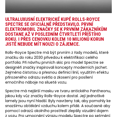
ULTRALUXUSNÍ ELEKTRICKÉ KUPÉ ROLLS-ROYCE
SPECTRE SE OFICIÁLNĚ PŘEDSTAVILO. PRVNÍ
ELEKTROMOBIL ZNAČKY SE K PRVNÍM ZÁKAZNÍKŮM
DOSTANE AŽ V POSLEDNÍM ČTVRTLETÍ PŘÍŠTÍHO
ROKU. I PŘES CENOVKU KOLEM 10 MILIONŮ KORUN
JISTĚ NEBUDE MÍT NOUZI O ZÁJEMCE.
Rolls-Royce Spectre má být prvním z řady modelů, které
značku do roku 2030 přivedou k elektrifikaci celého
portfolia. Při návrhu prvních skic pro model Spectre se
designéři značky inspirovali koncepty moderních jachet.
Zejména čistotou a přesnou definicí linií, využitím efektu
přirozeného odrazu světla a zkosení pro posílení
emočního náboje na siluetě vozu.
Spectre má nejširší masku ve tvaru antického Pantheonu,
jakou kdy vůz značky Rolls-Royce dostal. Její jednotlivé
lamely jsou nyní hladší. Byly navrženy tak, aby pomohly ke
snazšímu obtékání vzduchu kolem přídě. A současně aby
pomocí odrazů okolního prostředí zlepšily vizuální dojem
z vozu. Pro umocnění výrazu modelu Spectre po setmění