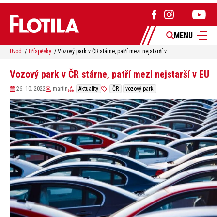
MENU
Úvod
Příspěvky
Vozový park v ČR stárne, patří mezi nejstarší v EU
Vozový park v ČR stárne, patří mezi nejstarší v EU
26. 10. 2022
martin
Aktuality
ČR
vozový park