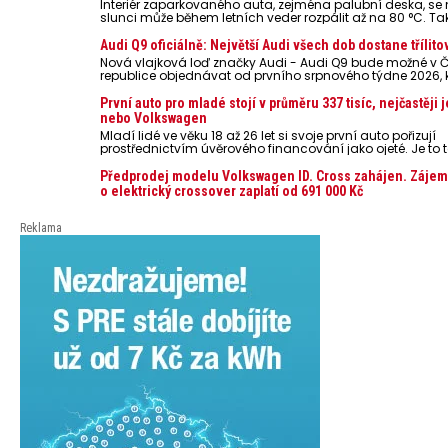
Interiér zaparkovaného auta, zejména palubní deska, s
slunci může během letních veder rozpálit až na 80 °C. Ta
představují nebezpečí pro odložené mobilní telefony, po
nebo notebooky. Můžou urychlit stárnutí baterií, poškodit 
Audi Q9 oficiálně: Největší Audi všech dob dostane třílito
ve výjimečných případech i zvýšit riziko požáru.
Nová vlajková loď značky Audi - Audi Q9 bude možné v 
republice objednávat od prvního srpnového týdne 2026,
oznámeny také české ceny.
První auto pro mladé stojí v průměru 337 tisíc, nejčastěji 
nebo Volkswagen
Mladí lidé ve věku 18 až 26 let si svoje první auto pořizují
prostřednictvím úvěrového financování jako ojeté. Je to t
lidí, jen 6,7 % si pořídí nové auto. Průměrná pořizovací c
dosahuje 337 tisíc korun a průměrná financovaná částk
Předprodej modelu Volkswagen ID. Cross zahájen. Zájem
251 tisíc korun. Vyplývá to z dat Leasingu České spořiteln
o elektrický crossover zaplatí od 691 000 Kč
posledních 10 let (2016–2026).
Reklama