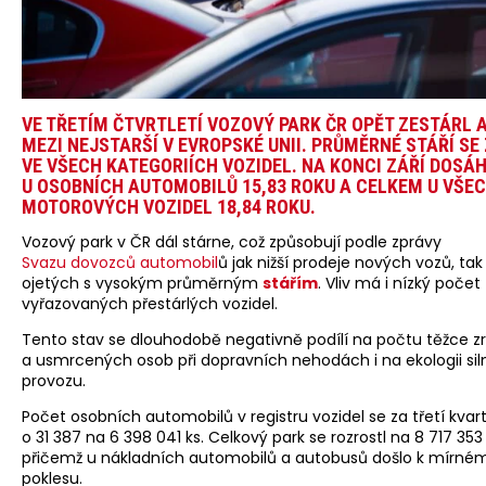
VE TŘETÍM ČTVRTLETÍ VOZOVÝ PARK ČR OPĚT ZESTÁRL A
MEZI NEJSTARŠÍ V EVROPSKÉ UNII. PRŮMĚRNÉ STÁŘÍ SE
VE VŠECH KATEGORIÍCH VOZIDEL. NA KONCI ZÁŘÍ DOSÁ
U OSOBNÍCH AUTOMOBILŮ 15,83 ROKU A CELKEM U VŠE
MOTOROVÝCH VOZIDEL 18,84 ROKU.
Vozový park v ČR dál stárne, což způsobují podle zprávy
Svazu dovozců automobil
ů jak nižší prodeje nových vozů, ta
ojetých s vysokým průměrným
stářím
. Vliv má i nízký počet
vyřazovaných přestárlých vozidel.
Tento stav se dlouhodobě negativně podílí na počtu těžce 
a usmrcených osob při dopravních nehodách i na ekologii sil
provozu.
Počet osobních automobilů v registru vozidel se za třetí kvartá
o 31 387 na 6 398 041 ks. Celkový park se rozrostl na 8 717 353 
přičemž u nákladních automobilů a autobusů došlo k mírné
poklesu.