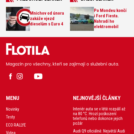
Po Mondeu končí
Mnichov od února
i Ford Fiesta.
zakáže vjezd
Nahradí ho
dieselům s Euro 4
elektromobil
Magazín pro všechny, kteří se zajímají o služební auta.
MENU
NEJNOVĚJŠÍ ČLÁNKY
Interiér auta se v létě rozpálí až
Novinky
na 80 °C. Hrozí poškození
Testy
telefonů nebo dokonce jejich
požár
ECO RALLYE
Audi Q9 oficiálně: Největší Audi
Videa