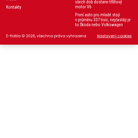
všech dob dostane třílitový
motor V6
Kontakty
První auto pro mladé stojí
v průměru 337 tisíc, nejčastěji je
to Škoda nebo Volkswagen
E-flotila © 2026, všechna práva vyhrazena.
Nastavení cookies