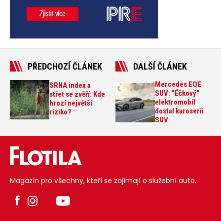
PŘEDCHOZÍ ČLÁNEK
DALŠÍ ČLÁNEK
Mercedes EQE
SRNA index a
SUV: "Éčkový"
střet se zvěří: Kde
elektromobil
hrozí největší
dostal karoserii
riziko?
SUV
Magazín pro všechny, kteří se zajímají o služební auta.