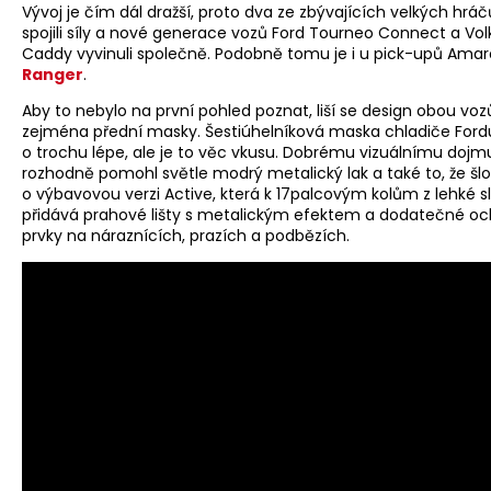
Vývoj je čím dál dražší, proto dva ze zbývajících velkých hráč
spojili síly a nové generace vozů Ford Tourneo Connect a Vo
Caddy vyvinuli společně. Podobně tomu je i u pick-upů Ama
Ranger
.
Aby to nebylo na první pohled poznat, liší se design obou voz
zejména přední masky. Šestiúhelníková maska chladiče Ford
o trochu lépe, ale je to věc vkusu. Dobrému vizuálnímu dojm
rozhodně pomohl světle modrý metalický lak a také to, že šlo
o výbavovou verzi Active, která k 17palcovým kolům z lehké sl
přidává prahové lišty s metalickým efektem a dodatečné o
prvky na náraznících, prazích a podbězích.