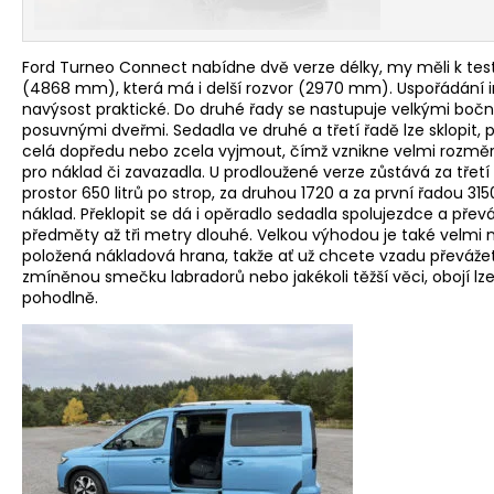
modernizaci, k
zaměřuje na v
a nové povrchy
čalounění. Pod
Ford Turneo Connect nabídne dvě verze délky, my měli k test
kapotou budo
(4868 mm), která má i delší rozvor (2970 mm). Uspořádání in
hybridní moto
navýsost praktické. Do druhé řady se nastupuje velkými boč
o objemu 1,8 a 2
posuvnými dveřmi. Sedadla ve druhé a třetí řadě lze sklopit, p
celá dopředu nebo zcela vyjmout, čímž vznikne velmi rozměr
pro náklad či zavazadla. U prodloužené verze zůstává za třetí
prostor 650 litrů po strop, za druhou 1720 a za první řadou 3150
náklad. Překlopit se dá i opěradlo sedadla spolujezdce a přev
předměty až tři metry dlouhé. Velkou výhodou je také velmi 
položená nákladová hrana, takže ať už chcete vzadu převáže
zmíněnou smečku labradorů nebo jakékoli těžší věci, obojí lze
pohodlně.