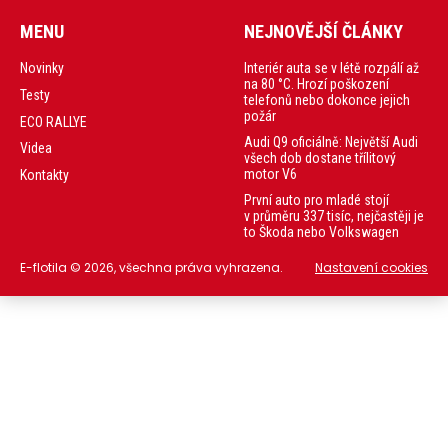
MENU
NEJNOVĚJŠÍ ČLÁNKY
Interiér auta se v létě rozpálí až
Novinky
na 80 °C. Hrozí poškození
Testy
telefonů nebo dokonce jejich
požár
ECO RALLYE
Audi Q9 oficiálně: Největší Audi
Videa
všech dob dostane třílitový
motor V6
Kontakty
První auto pro mladé stojí
v průměru 337 tisíc, nejčastěji je
to Škoda nebo Volkswagen
E-flotila © 2026, všechna práva vyhrazena.
Nastavení cookies