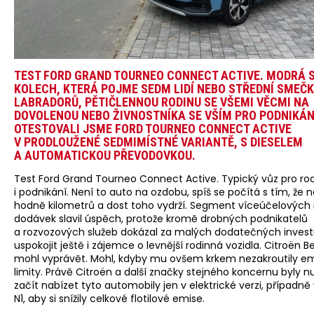
TEST FORD GRAND TOURNEO CONNECT ACTIVE. MODRÁ 
KOLECH, KTERÁ POJME SEDM LIDÍ NEBO STŘEDNÍ SMEČ
LABRADORŮ, PĚTIČLENNOU RODINU SE VŠEMI VĚCMI NA
DOVOLENOU NEBO ŽIVNOSTNÍKA SE VŠÍM PRO PODNIKÁN
OTESTOVALI JSME FORD TOURNEO CONNECT ACTIVE
V PRODLOUŽENÉ SEDMIMÍSTNÉ VARIANTĚ, S DIESELEM
A AUTOMATICKOU PŘEVODOVKOU.
Test Ford Grand Tourneo Connect Active. Typický vůz pro ro
i podnikání. Není to auto na ozdobu, spíš se počítá s tím, že 
hodně kilometrů a dost toho vydrží. Segment víceúčelových
dodávek slavil úspěch, protože kromě drobných podnikatelů
a rozvozových služeb dokázal za malých dodatečných invest
uspokojit ještě i zájemce o levnější rodinná vozidla. Citroën B
mohl vyprávět. Mohl, kdyby mu ovšem krkem nezakroutily em
limity. Právě Citroën a další značky stejného koncernu byly 
začít nabízet tyto automobily jen v elektrické verzi, případně
N1, aby si snížily celkové flotilové emise.