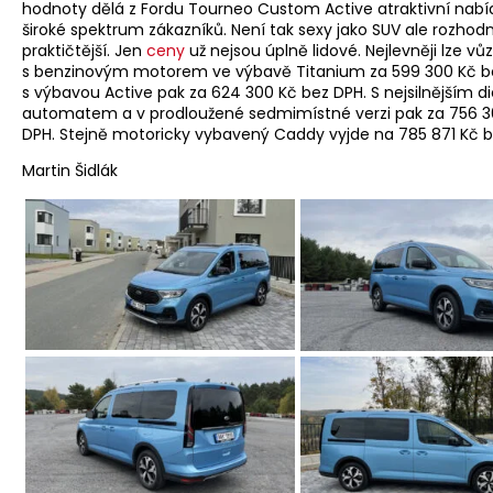
hodnoty dělá z Fordu Tourneo Custom Active atraktivní nabíd
široké spektrum zákazníků. Není tak sexy jako SUV ale rozhod
praktičtější. Jen
ceny
už nejsou úplně lidové. Nejlevněji lze vůz
s benzinovým motorem ve výbavě Titanium za 599 300 Kč b
s výbavou Active pak za 624 300 Kč bez DPH. S nejsilnějším d
automatem a v prodloužené sedmimístné verzi pak za 756 3
DPH. Stejně motoricky vybavený Caddy vyjde na 785 871 Kč b
Martin Šidlák