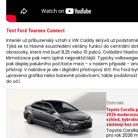
Test Ford Tourneo Connect
Interiér už příbuzenský vztah s VW Caddy skrývá už podstat
Týká se to hlavně soustředění většiny funkcí do centrální do
obrazovky, která má buď 8,25 nebo 10 palců. Ovládání hlasito
klimatizace pak není úplně nejpraktičtější. Typicky volkswage
pak displej palubního počítače mezi – v našem případě – a
přístroji. V nabídce je ale i digitální přístrojový štít. Pro Ford by
upravena grafika nebo barevné podsvícení, takže podobnost 
do očí.
Čtete také
Toyoto Corolla p
2026 modernizu
vzhled, hybridn
zůstávají bez z
Toyota Coroll
pro rok 2026 