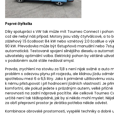
Poprvé čtyřkolka
Díky spolupráci s VW tak může mít Tourneo Connect i pohon 
což ale nebyl náš případ. Motory jsou vždy čtyřválcové, a to 
zážehový 1.5 EcoBoost 84 kW nebo vznětový 2.0 EcoBlue o vý
90 kW. Převodovka může být 6stupňová manuální nebo 7st
automatická. Testované spojení silnějšího dieselu a automat
uživatelsky optimální volba. Elektrický pohon by většině uživa
v podobném autě stále nedával smysl.
Pravda, zrychlení na stovku za 11,8 s není nijak svižné a auto
problém s odezvou plynu při rozjezdu, ale klidnou jízdu odměn
spotřebou mezi 6 a 6,5 litry. Jako k primárně užitkovému vozu
k němu přistupovat i při hodnocení jízdních vlastností. Je př
komfortní, ale pokud jedete s prázdným autem, velké příčné
nerovnosti na zadní nápravě pocítíte. Ale celkově Tourneo 
určitě není tak těžkopádné, jak by si někdo mohl myslet. Něj
za obří přepravní prostor je zkrátka potřeba někde odvést.
Kombinace obrovské prostornosti, vyspělé techniky a dobré u