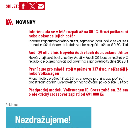
SDÍLET:
NOVINKY
Interiér auta se v létě rozpálí až na 80 °C. Hrozí poškozen
nebo dokonce jejich požár
Interiér zaparkovaného auta, zejména palubní deska, s
slunci může během letních veder rozpálit až na 80 °C. Ta
představují nebezpečí pro odložené mobilní telefony, po
nebo notebooky. Můžou urychlit stárnutí baterií, poškodit 
Audi Q9 oficiálně: Největší Audi všech dob dostane třílito
ve výjimečných případech i zvýšit riziko požáru.
Nová vlajková loď značky Audi - Audi Q9 bude možné v 
republice objednávat od prvního srpnového týdne 2026,
oznámeny také české ceny.
První auto pro mladé stojí v průměru 337 tisíc, nejčastěji 
nebo Volkswagen
Mladí lidé ve věku 18 až 26 let si svoje první auto pořizují
prostřednictvím úvěrového financování jako ojeté. Je to t
lidí, jen 6,7 % si pořídí nové auto. Průměrná pořizovací c
dosahuje 337 tisíc korun a průměrná financovaná částk
Předprodej modelu Volkswagen ID. Cross zahájen. Zájem
251 tisíc korun. Vyplývá to z dat Leasingu České spořiteln
o elektrický crossover zaplatí od 691 000 Kč
posledních 10 let (2016–2026).
Reklama