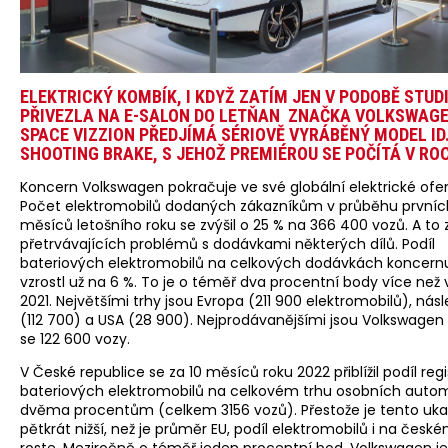
ELEKTRICKÝ KOMBÍK, I KDYŽ ZATÍM JEN V PODOBĚ STUDI
PŘIVEZLA NA E-SALON DO LETŇAN ZNAČKA VOLKSWAGEN
SPACE VIZZION PŘEDJÍMÁ SÉRIOVĚ VYRÁBĚNÝ MODEL ID
SHOOTING BRAKE, S JEHOŽ PREMIÉROU SE POČÍTÁ V ROC
Koncern Volkswagen pokračuje ve své globální elektrické ofen
Počet elektromobilů dodaných zákazníkům v průběhu prvních
měsíců letošního roku se zvýšil o 25 % na 366 400 vozů. A to 
přetrvávajících problémů s dodávkami některých dílů. Podíl
bateriových elektromobilů na celkových dodávkách koncern
vzrostl už na 6 %. To je o téměř dva procentní body více než 
2021. Největšími trhy jsou Evropa (211 900 elektromobilů), násl
(112 700) a USA (28 900). Nejprodávanějšími jsou Volkswagen 
se 122 600 vozy.
V České republice se za 10 měsíců roku 2022 přiblížil podíl regi
bateriových elektromobilů na celkovém trhu osobních autom
dvěma procentům (celkem 3156 vozů). Přestože je tento uka
pětkrát nižší, než je průměr EU, podíl elektromobilů i na česk
roste. Meziročně o téměř jeden procentní bod. Volkswagen j