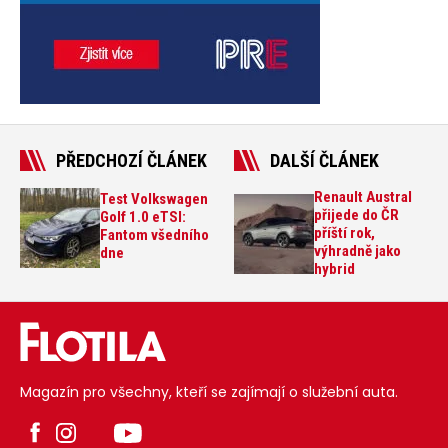
PŘEDCHOZÍ ČLÁNEK
DALŠÍ ČLÁNEK
Renault Austral
Test Volkswagen
přijede do ČR
Golf 1.0 eTSI:
příští rok,
Fantom všedního
výhradně jako
dne
hybrid
Magazín pro všechny, kteří se zajímají o služební auta.