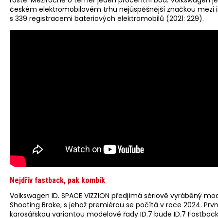
českém elektromobilovém trhu nejúspěšnější značkou mezi 
s 339 registracemi bateriových elektromobilů (2021: 229).
Nejdřív fastback, pak kombík
Volkswagen ID. SPACE VIZZION předjímá sériově vyráběný mod
Shooting Brake, s jehož premiérou se počítá v roce 2024. Prvn
karosářskou variantou modelové řady ID.7 bude ID.7 Fastbac