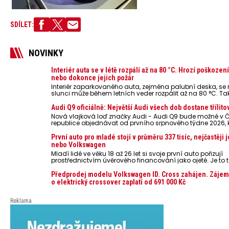
SDÍLET:
NOVINKY
Interiér auta se v létě rozpálí až na 80 °C. Hrozí poškozen
nebo dokonce jejich požár
Interiér zaparkovaného auta, zejména palubní deska, s
slunci může během letních veder rozpálit až na 80 °C. Ta
představují nebezpečí pro odložené mobilní telefony, po
nebo notebooky. Můžou urychlit stárnutí baterií, poškodit 
Audi Q9 oficiálně: Největší Audi všech dob dostane třílito
ve výjimečných případech i zvýšit riziko požáru.
Nová vlajková loď značky Audi - Audi Q9 bude možné v 
republice objednávat od prvního srpnového týdne 2026,
oznámeny také české ceny.
První auto pro mladé stojí v průměru 337 tisíc, nejčastěji 
nebo Volkswagen
Mladí lidé ve věku 18 až 26 let si svoje první auto pořizují
prostřednictvím úvěrového financování jako ojeté. Je to t
lidí, jen 6,7 % si pořídí nové auto. Průměrná pořizovací c
dosahuje 337 tisíc korun a průměrná financovaná částk
Předprodej modelu Volkswagen ID. Cross zahájen. Zájem
251 tisíc korun. Vyplývá to z dat Leasingu České spořiteln
o elektrický crossover zaplatí od 691 000 Kč
posledních 10 let (2016–2026).
Reklama