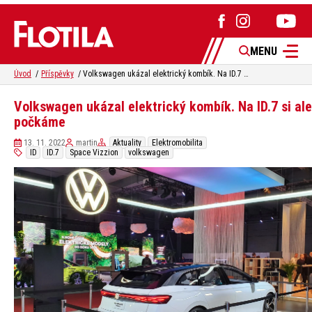
MENU
Úvod
Příspěvky
Volkswagen ukázal elektrický kombík. Na ID.7 si ale počkáme
Volkswagen ukázal elektrický kombík. Na ID.7 si ale
počkáme
13. 11. 2022
martin
Aktuality
Elektromobilita
ID
ID.7
Space Vizzion
volkswagen