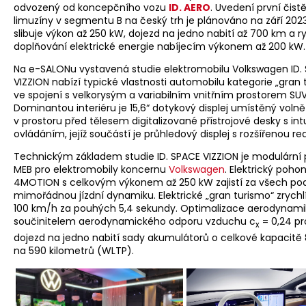
odvozený od koncepčního vozu
ID. AERO
. Uvedení první čistě
limuzíny v segmentu B na český trh je plánováno na září 202
slibuje výkon až 250 kW, dojezd na jedno nabití až 700 km a r
doplňování elektrické energie nabíjecím výkonem až 200 kW.
Na e-SALONu vystavená studie elektromobilu Volkswagen ID.
VIZZION nabízí typické vlastnosti automobilu kategorie „gran 
ve spojení s velkorysým a variabilním vnitřním prostorem SUV
Dominantou interiéru je 15,6“ dotykový displej umístěný volně
v prostoru před tělesem digitalizované přístrojové desky s int
ovládáním, jejíž součástí je průhledový displej s rozšířenou rea
Technickým základem studie ID. SPACE VIZZION je modulární
MEB pro elektromobily koncernu
Volkswagen
. Elektrický poho
4MOTION s celkovým výkonem až 250 kW zajistí za všech p
mimořádnou jízdní dynamiku. Elektrické „gran turismo“ zrychlí
100 km/h za pouhých 5,4 sekundy. Optimalizace aerodynami
součinitelem aerodynamického odporu vzduchu c
= 0,24 pr
x
dojezd na jedno nabití sady akumulátorů o celkové kapacitě
na 590 kilometrů (WLTP).