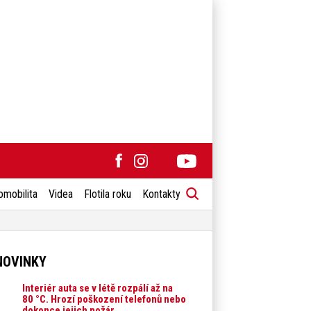
omobilita
Videa
Flotila roku
Kontakty
NOVINKY
Interiér auta se v létě rozpálí až na
80 °C. Hrozí poškození telefonů nebo
dokonce jejich požár