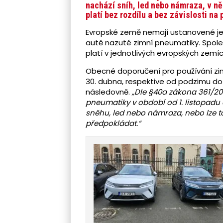
nachází sníh, led nebo námraza, v ně
platí bez rozdílu a bez závislosti na 
Evropské země nemají ustanovené j
autě nazuté zimní pneumatiky. Spol
platí v jednotlivých evropských zemíc
Obecné doporučení pro používání zimn
30. dubna, respektive od podzimu do 
následovně.
„Dle §40a zákona 361/200
pneumatiky v období od 1. listopadu d
sněhu, led nebo námraza, nebo lze
předpokládat.“