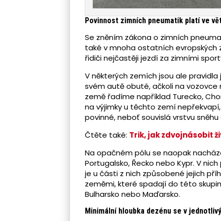
Povinnost zimních pneumatik platí ve vě
Se zněním zákona o zimních pneumatik
také v mnoha ostatních evropských 
řidiči nejčastěji jezdí za zimními sport
V některých zemích jsou ale pravidla 
svém autě obuté, ačkoli na vozovce n
země řadíme například Turecko, Chorv
na výjimky u těchto zemí nepřekvapí,
povinné, neboť souvislá vrstvu sněhu 
Čtěte také:
Trik, jak zdvojnásobit 
Na opačném pólu se naopak nacházejí
Portugalsko, Řecko nebo Kypr. V nic
je u části z nich způsobené jejich 
zeměmi, které spadají do této skupiny
Bulharsko nebo Maďarsko.
Minimální hloubka dezénu se v jednotlivý