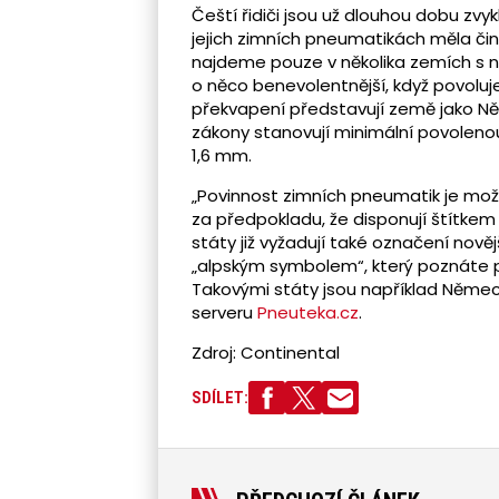
Čeští řidiči jsou už dlouhou dobu zvy
jejich zimních pneumatikách měla či
najdeme pouze v několika zemích s ne
o něco benevolentnější, když povolu
překvapení představují země jako Ně
zákony stanovují minimální povolen
1,6 mm.
„Povinnost zimních pneumatik je možn
za předpokladu, že disponují štítkem 
státy již vyžadují také označení nov
„alpským symbolem“, který poznáte pr
Takovými státy jsou například Německ
serveru
Pneuteka.cz
.
Zdroj: Continental
SDÍLET: