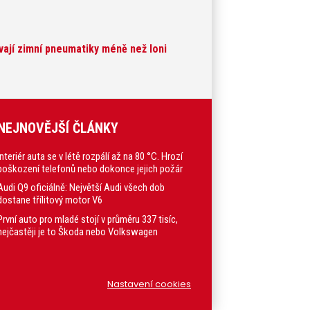
uvají zimní pneumatiky méně než loni
NEJNOVĚJŠÍ ČLÁNKY
Interiér auta se v létě rozpálí až na 80 °C. Hrozí
poškození telefonů nebo dokonce jejich požár
Audi Q9 oficiálně: Největší Audi všech dob
dostane třílitový motor V6
První auto pro mladé stojí v průměru 337 tisíc,
nejčastěji je to Škoda nebo Volkswagen
Nastavení cookies