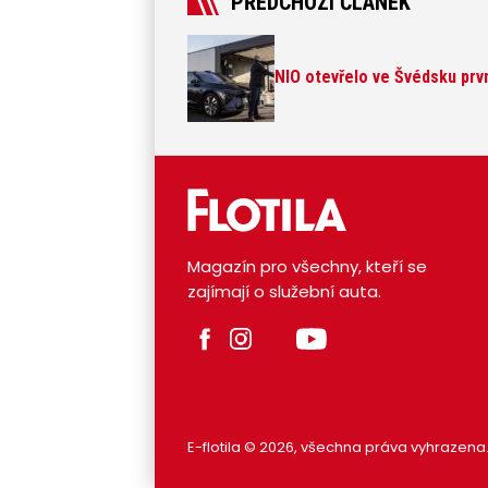
PŘEDCHOZÍ ČLÁNEK
NIO otevřelo ve Švédsku prvn
Magazín pro všechny, kteří se
zajímají o služební auta.
E-flotila © 2026, všechna práva vyhrazena