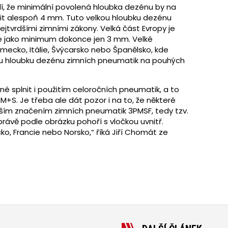
klí, že minimální povolená hloubka dezénu by na
nit alespoň 4 mm. Tuto velkou hloubku dezénu
jtvrdšími zimními zákony. Velká část Evropy je
je jako minimum dokonce jen 3 mm. Velké
mecko, Itálie, Švýcarsko nebo Španělsko, kde
ou hloubku dezénu zimních pneumatik na pouhých
é splnit i použitím celoročních pneumatik, a to
M+S. Je třeba ale dát pozor i na to, že některé
ějším značením zimních pneumatik 3PMSF, tedy tzv.
ávě podle obrázku pohoří s vločkou uvnitř.
o, Francie nebo Norsko,“ říká Jiří Chomát ze