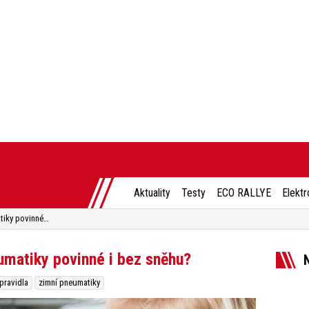
Aktuality
Testy
ECO RALLYE
Elektr
Kde v Evropě jsou zimní pneumatiky povinné i bez sněhu?
umatiky povinné i bez sněhu?
pravidla
zimní pneumatiky