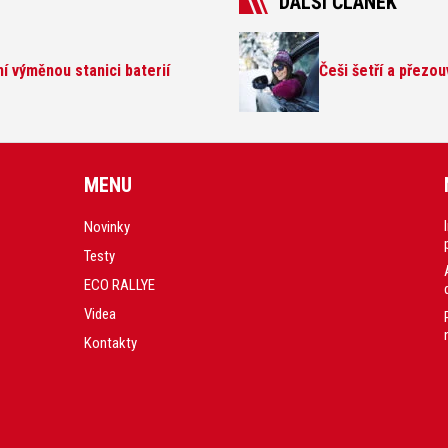
DALŠÍ ČLÁNEK
í výměnou stanici baterií
Češi šetří a přezo
MENU
Novinky
Testy
ECO RALLYE
Videa
Kontakty
.