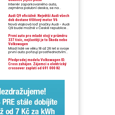
Interiér zaparkovaného auta,
zejména palubní deska, se na
přímém slunci může během letních
veder rozpálit až na 80 °C. Takové
Audi Q9 oficiálně: Největší Audi všech
teploty představují nebezpečí pro
dob dostane třílitový motor V6
odložené mobilní telefony,
Nová vlajková loď značky Audi - Audi
powerbanky nebo notebooky. Můžou
Q9 bude možné v České republice
urychlit stárnutí baterií, poškodit
objednávat od prvního srpnového
elektroniku a ve výjimečných
týdne 2026, kde budou oznámeny
První auto pro mladé stojí v průměru
případech i zvýšit riziko požáru.
také české ceny.
337 tisíc, nejčastěji je to Škoda nebo
Volkswagen
Mladí lidé ve věku 18 až 26 let si svoje
první auto pořizují prostřednictvím
úvěrového financování jako ojeté. Je
to tak u 93,3 % lidí, jen 6,7 % si pořídí
Předprodej modelu Volkswagen ID.
nové auto. Průměrná pořizovací
Cross zahájen. Zájemci o elektrický
cena vozu dosahuje 337 tisíc korun a
crossover zaplatí od 691 000 Kč
průměrná financovaná částka
přesahuje 251 tisíc korun. Vyplývá to z
dat Leasingu České spořitelny za
posledních 10 let (2016–2026).