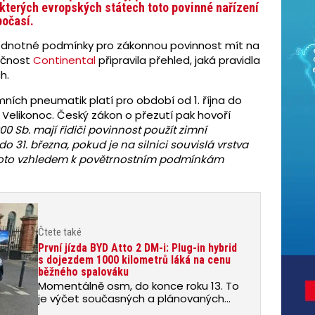
kterých evropských státech toto povinné nařízení
počasí.
ednotné podmínky pro zákonnou povinnost mít na
ečnost
Continental
připravila přehled, jaká pravidla
h.
ích pneumatik platí pro období od 1. října do
Velikonoc. Český zákon o přezutí pak hovoří
0 Sb. mají řidiči povinnost použít zimní
o 31. března, pokud je na silnici souvislá vrstva
 toto vzhledem k povětrnostním podmínkám
Čtete také
První jízda BYD Atto 2 DM-i: Plug-in hybrid
s dojezdem 1000 kilometrů láká na cenu
běžného spalováku
Momentálně osm, do konce roku 13. To
je výčet současných a plánovaných
modelů značky BYD na českém trhu.