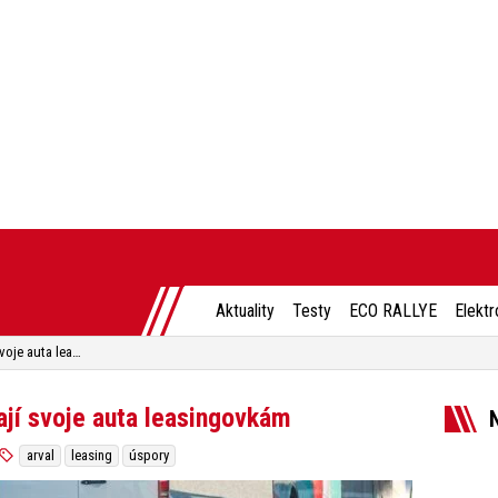
Aktuality
Testy
ECO RALLYE
Elektr
Firmy hledají úspory. Prodávají svoje auta leasingovkám
ají svoje auta leasingovkám
arval
leasing
úspory