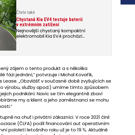
Čtete také
Chystaná Kia EV4 testuje baterii
v extrémním zatížení
Nejnovější chystaný kompaktní
elektromobil Kia EV4 prochází
posledními testy za náročných
klimatických podmínek a při
dlouhodobém používání. Baterie čtvrté
generace v nich…
ný zájem o tento produkt a s několika
lé fázi jednání,“ potvrzuje i Michal Kovařík,
s Lease. „Obzvlášť v současné době zvyšujících se
pro výrobu, služby apod.) umíme tímto způsobem
jich podnikání. Navíc se tím elegantně zbaví
ebíráme my a klient a jeho zaměstnanci se mohu
osti.“
pně na chuť i privátní zákazníci. V roce 2021 činil
sociace (ČLFA) podíl financování aut operativním
ní pololetí letošního roku už je to 19 %. Aktuálně