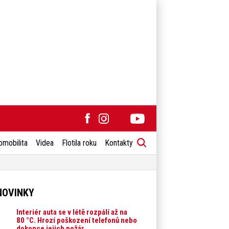
omobilita
Videa
Flotila roku
Kontakty
NOVINKY
Interiér auta se v létě rozpálí až na
80 °C. Hrozí poškození telefonů nebo
dokonce jejich požár