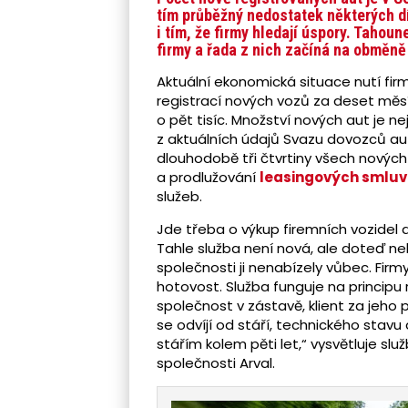
tím průběžný nedostatek některých díl
i tím, že firmy hledají úspory. Taho
firmy a řada z nich začíná na obměně
Aktuální ekonomická situace nutí fir
registrací nových vozů za deset měsí
o pět tisíc. Množství nových aut je ne
z aktuálních údajů Svazu dovozců aut
dlouhodobě tři čtvrtiny všech novýc
a prodlužování
leasingových smluv
služeb.
Jde třeba o výkup firemních vozidel a
Tahle služba není nová, ale doteď neb
společnosti ji nenabízely vůbec. Firmy
hotovost. Služba funguje na principu
společnost v zástavě, klient za jeho 
se odvíjí od stáří, technického stavu
stářím kolem pěti let,“ vysvětluje slu
společnosti Arval.