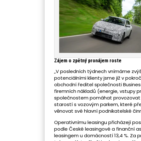
Zájem o zpětný pronájem roste
„V posledních týdnech vnímáme zvýše
potenciálními klienty jsme již v pokroči
obchodní ředitel společnosti Busines
firemních nákladů (energie, vstupy 
společnostem pomáhat provozovat je
starostí s vozovým parkem, které př
věnovat své hlavní podnikatelské činn
Operativnímu leasingu přicházejí postu
podle České leasingové a finanční a
leasingem u domácností 13,4 %. Za prv