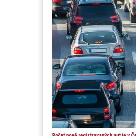
Počet nově registrovaných aut je v Če