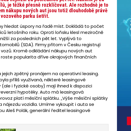
ů, je těžké přesně rozklíčovat. Ale rozhodně je to
unem nákupu nových aut jsou totiž dlouhodobě právě
 vozového parku šetřit.
my hledat úspory na řadě míst. Dokládá to počet
ců letošního roku. Oproti loňsku klesl meziročně
jnižší za posledních pět let. Vyplývá to
omobilů (SDA). Firmy přitom v Česku registrují
h vozů. Kromě odkládání nákupu nových aut
roste popularita dříve okrajových finančních
 jejich zpětný pronájem na operativní leasing.
yla příliš využívaná, některé leasingové
 (ale i fyzické osoby) mají ihned k dispozici
 reverzní hypotéky. Auto má leasingová
provoz platí měsíční splátku. „Výše měsíční splátky
 a nájezdu vozidla. Umíme vykoupit i auta se
žbu Aleš Polák, generální ředitel leasingové