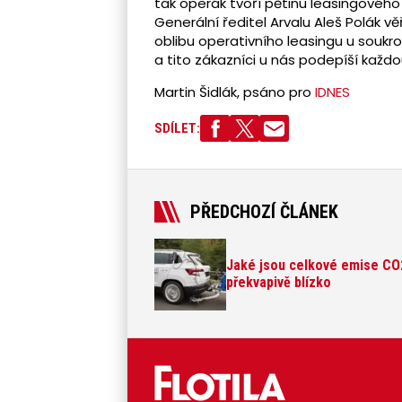
tak operák tvoří pětinu leasingovéh
Generální ředitel Arvalu Aleš Polák vě
oblibu operativního leasingu u soukr
a tito zákazníci u nás podepíší každ
Martin Šidlák, psáno pro
IDNES
SDÍLET:
PŘEDCHOZÍ ČLÁNEK
Jaké jsou celkové emise CO2
překvapivě blízko