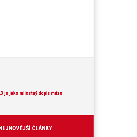
023 je jako milostný dopis múze
NEJNOVĚJŠÍ ČLÁNKY