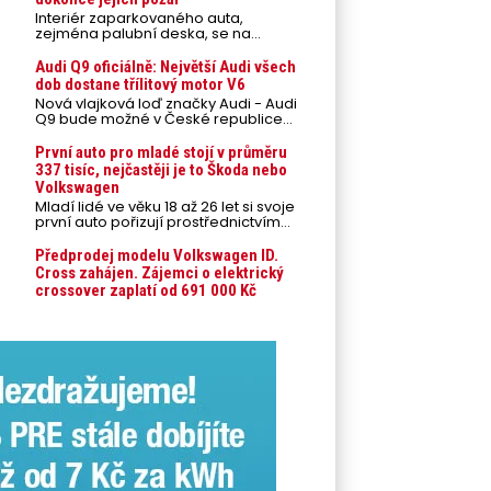
Interiér zaparkovaného auta,
zejména palubní deska, se na
přímém slunci může během letních
veder rozpálit až na 80 °C. Takové
Audi Q9 oficiálně: Největší Audi všech
teploty představují nebezpečí pro
dob dostane třílitový motor V6
odložené mobilní telefony,
Nová vlajková loď značky Audi - Audi
powerbanky nebo notebooky. Můžou
Q9 bude možné v České republice
urychlit stárnutí baterií, poškodit
objednávat od prvního srpnového
elektroniku a ve výjimečných
týdne 2026, kde budou oznámeny
První auto pro mladé stojí v průměru
případech i zvýšit riziko požáru.
také české ceny.
337 tisíc, nejčastěji je to Škoda nebo
Volkswagen
Mladí lidé ve věku 18 až 26 let si svoje
první auto pořizují prostřednictvím
úvěrového financování jako ojeté. Je
to tak u 93,3 % lidí, jen 6,7 % si pořídí
Předprodej modelu Volkswagen ID.
nové auto. Průměrná pořizovací
Cross zahájen. Zájemci o elektrický
cena vozu dosahuje 337 tisíc korun a
crossover zaplatí od 691 000 Kč
průměrná financovaná částka
přesahuje 251 tisíc korun. Vyplývá to z
dat Leasingu České spořitelny za
posledních 10 let (2016–2026).