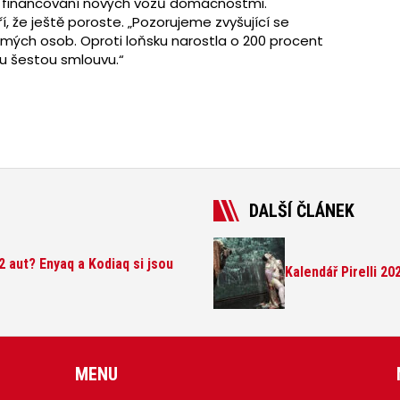
o financování nových vozů domácnostmi.
ří, že ještě poroste. „Pozorujeme zvyšující se
omých osob. Oproti loňsku narostla o 200 procent
ou šestou smlouvu.“
DALŠÍ ČLÁNEK
 aut? Enyaq a Kodiaq si jsou
Kalendář Pirelli 2
MENU