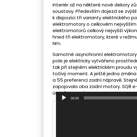
Interiér až na některé nové dekory z
soustavy. Především dojezd se zvýšil
k dispozici tři varianty elektrického
elektromotory o celkovém nejvyšším v
elektromotorů celkový nejvyšší výko
hned tři elektromotory, které v reži
Nm.
Samotné asynchronní elektromotory 
pole je elektricky vytvářeno prostře
tak při stejném elektrickém proudu vy
točivý moment. A ještě jedna změna o
a 55 preferenci zadní nápravě. Stejně t
zapojovala oba zadní motory. SQ8 e-t
úspoře energie.
00:00
Video
přehrávač