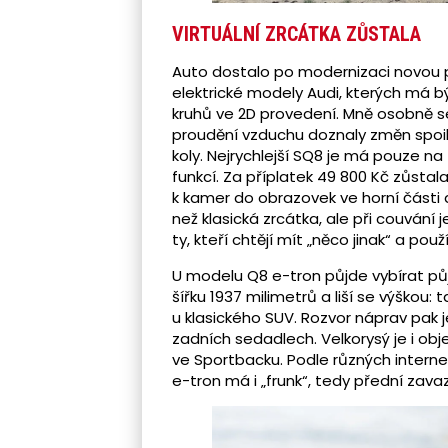
VIRTUÁLNÍ ZRCÁTKA ZŮSTALA
Auto dostalo po modernizaci novou př
elektrické modely Audi, kterých má b
kruhů ve 2D provedení. Mně osobně se 
proudění vzduchu doznaly změn spoile
koly. Nejrychlejší SQ8 je má pouze na
funkcí. Za příplatek 49 800 Kč zůstal
k kamer do obrazovek ve horní části 
než klasická zrcátka, ale při couvání 
ty, kteří chtějí mít „něco jinak“ a pou
U modelu Q8 e-tron půjde vybírat půj
šířku 1937 milimetrů a liší se výškou:
u klasického SUV. Rozvor náprav pak j
zadních sedadlech. Velkorysý je i obj
ve Sportbacku. Podle různých interne
e-tron má i „frunk“, tedy přední zava