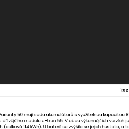
1:02
Varianty 50 mají sadu akumulátorů s využitelnou kapacitou 8
s dřívějšího modelu e-tron 55. V obou výkonnějších verzích j
 (celková 114 kWh). U baterií se zvýšila se jejich hustota, a t