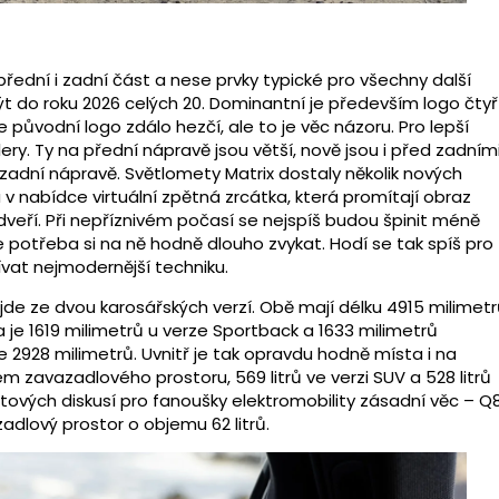
ední i zadní část a nese prvky typické pro všechny další
ýt do roku 2026 celých 20. Dominantní je především logo čtyř
původní logo zdálo hezčí, ale to je věc názoru. Pro lepší
ry. Ty na přední nápravě jsou větší, nově jsou i před zadním
 zadní nápravě. Světlomety Matrix dostaly několik nových
a v nabídce virtuální zpětná zrcátka, která promítají obraz
dveří. Při nepříznivém počasí se nejspíš budou špinit méně
je potřeba si na ně hodně dlouho zvykat. Hodí se tak spíš pro
žívat nejmodernější techniku.
de ze dvou karosářských verzí. Obě mají délku 4915 milimetr
 ta je 1619 milimetrů u verze Sportback a 1633 milimetrů
e 2928 milimetrů. Uvnitř je tak opravdu hodně místa i na
em zavazadlového prostoru, 569 litrů ve verzi SUV a 528 litrů
tových diskusí pro fanoušky elektromobility zásadní věc – Q
zadlový prostor o objemu 62 litrů.