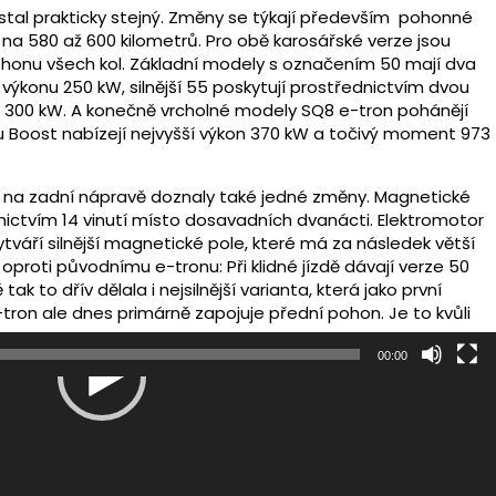
ůstal prakticky stejný. Změny se týkají především pohonné
 na 580 až 600 kilometrů. Pro obě karosářské verze jsou
 pohonu všech kol. Základní modely s označením 50 mají dva
ýkonu 250 kW, silnější 55 poskytují prostřednictvím dvou
n 300 kW. A konečně vrcholné modely SQ8 e-tron pohánějí
mu Boost nabízejí nejvyšší výkon 370 kW a točivý moment 973
na zadní nápravě doznaly také jedné změny. Magnetické
dnictvím 14 vinutí místo dosavadních dvanácti. Elektromotor
tváří silnější magnetické pole, které má za následek větší
proti původnímu e-tronu: Při klidné jízdě dávají verze 50
ak to dřív dělala i nejsilnější varianta, která jako první
ron ale dnes primárně zapojuje přední pohon. Je to kvůli
00:00