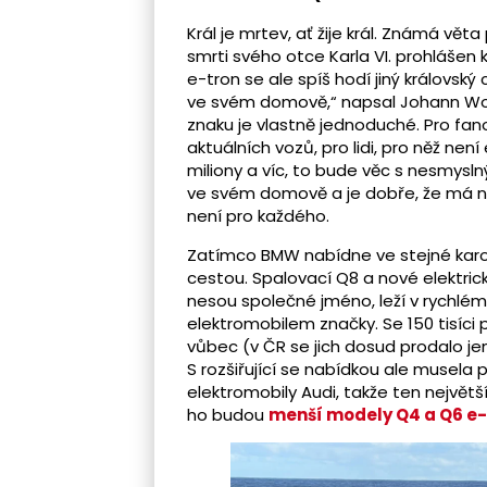
Král je mrtev, ať žije král. Známá vět
smrti svého otce Karla VI. prohlášen 
e-tron se ale spíš hodí jiný královský 
ve svém domově,“ napsal Johann Wol
znaku je vlastně jednoduché. Pro fan
aktuálních vozů, pro lidi, pro něž n
miliony a víc, to bude věc s nesmysl
ve svém domově a je dobře, že má na
není pro každého.
Zatímco BMW nabídne ve stejné karoser
cestou. Spalovací Q8 a nové elektric
nesou společné jméno, leží v rychlém 
elektromobilem značky. Se 150 tisíci
vůbec (v ČR se jich dosud prodalo jen
S rozšiřující se nabídkou ale musela
elektromobily Audi, takže ten největš
ho budou
menší modely Q4 a Q6 e-