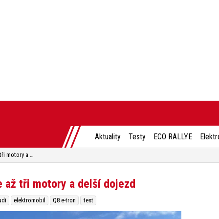
Aktuality
Testy
ECO RALLYE
Elektr
Test Audi Q8 e-tron. Nabídne až tři motory a delší dojezd
 až tři motory a delší dojezd
udi
elektromobil
Q8 e-tron
test