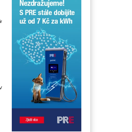
dat Leasingu České
spořitelny za
posledních 10 let (2016–
2026).
r
V