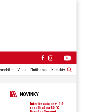
omobilita
Videa
Flotila roku
Kontakty
NOVINKY
Interiér auta se v létě
rozpálí až na 80 °C.
Hrozí poškození