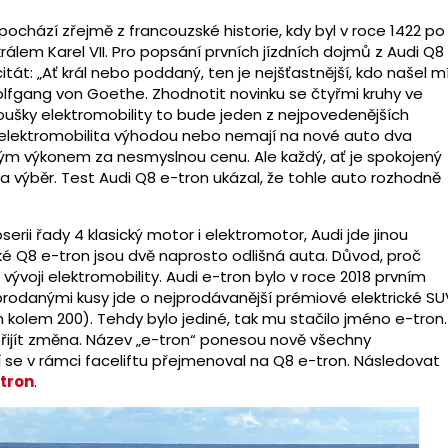
a pochází zřejmě z francouzské historie, kdy byl v roce 1422 po
králem Karel VII. Pro popsání prvních jízdních dojmů z Audi Q8
citát: „Ať král nebo poddaný, ten je nejšťastnější, kdo našel mí
fgang von Goethe. Zhodnotit novinku se čtyřmi kruhy ve
oušky elektromobility to bude jeden z nejpovedenějších
ení elektromobilita výhodou nebo nemají na nové auto dva
ným výkonem za nesmyslnou cenu. Ale každý, ať je spokojený
 výběr. Test Audi Q8 e-tron ukázal, že tohle auto rozhodně
ii řady 4 klasický motor i elektromotor, Audi jde jinou
ké Q8 e-tron jsou dvě naprosto odlišná auta. Důvod, proč
vývoji elektromobility. Audi e-tron bylo v roce 2018 prvním
 prodanými kusy jde o nejprodávanější prémiové elektrické SU
 kolem 200). Tehdy bylo jediné, tak mu stačilo jméno e-tron.
 přijít změna. Název „e-tron“ ponesou nově všechny
í se v rámci faceliftu přejmenoval na Q8 e-tron. Následovat
tron
.