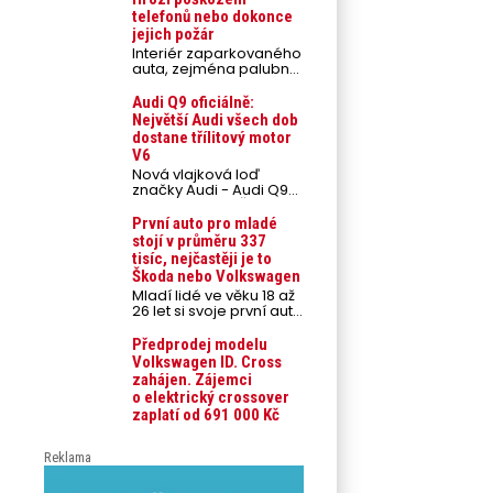
telefonů nebo dokonce
jejich požár
Interiér zaparkovaného
auta, zejména palubní
deska, se na přímém
slunci může během
Audi Q9 oficiálně:
letních veder rozpálit
Největší Audi všech dob
až na 80 °C. Takové
dostane třílitový motor
teploty představují
V6
nebezpečí pro
Nová vlajková loď
odložené mobilní
značky Audi - Audi Q9
telefony, powerbanky
bude možné v České
nebo notebooky.
republice objednávat
Můžou urychlit stárnutí
První auto pro mladé
od prvního srpnového
baterií, poškodit
stojí v průměru 337
týdne 2026, kde budou
elektroniku a ve
tisíc, nejčastěji je to
oznámeny také české
výjimečných případech
Škoda nebo Volkswagen
ceny.
i zvýšit riziko požáru.
Mladí lidé ve věku 18 až
26 let si svoje první auto
pořizují prostřednictvím
úvěrového financování
Předprodej modelu
jako ojeté. Je to tak u
Volkswagen ID. Cross
93,3 % lidí, jen 6,7 % si
zahájen. Zájemci
pořídí nové auto.
o elektrický crossover
Průměrná pořizovací
zaplatí od 691 000 Kč
cena vozu dosahuje
337 tisíc korun a
průměrná financovaná
Reklama
částka přesahuje 251
tisíc korun. Vyplývá to z