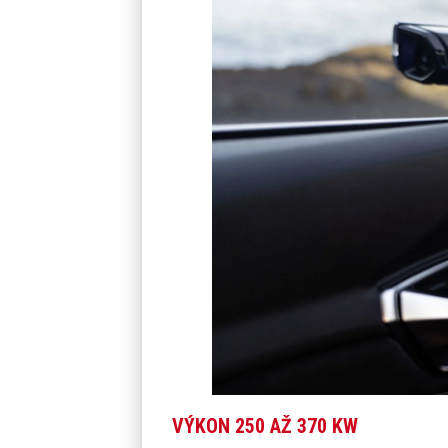
VÝKON 250 AŽ 370 KW