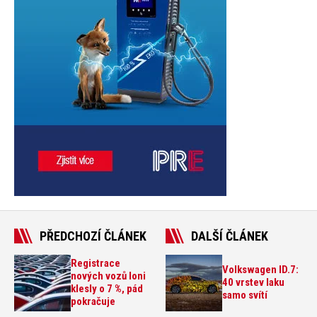
PŘEDCHOZÍ ČLÁNEK
DALŠÍ ČLÁNEK
Registrace
Volkswagen ID.7:
nových vozů loni
40 vrstev laku
klesly o 7 %, pád
samo svítí
pokračuje