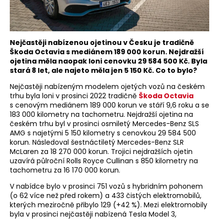
Nejčastěji nabízenou ojetinou v Česku je tradičně
Škoda Octavia s mediánem 189 000 korun. Nejdražší
ojetina měla naopak loni cenovku 29 584 500 Kč. Byla
stará 8 let, ale najeto měla jen 5 150 Kč. Co to bylo?
Nejčastěji nabízeným modelem ojetých vozů na českém
trhu byla loni v prosinci 2022 tradičně
Škoda Octavia
s cenovým mediánem 189 000 korun ve stáří 9,6 roku a se
183 000 kilometry na tachometru. Nejdražší ojetina na
českém trhu byl v prosinci osmiletý Mercedes-Benz SLS
AMG s najetými 5 150 kilometry s cenovkou 29 584 500
korun. Následoval šestnáctiletý Mercedes-Benz SLR
McLaren za 18 270 000 korun. Trojici nejdražších ojetin
uzavírá půlroční Rolls Royce Cullinan s 850 kilometry na
tachometru za 16 170 000 korun.
V nabídce bylo v prosinci 751 vozů s hybridním pohonem
(o 62 více než před rokem) a 433 čistých elektromobilů,
kterých meziročně přibylo 129 (+42 %). Mezi elektromobily
byla v prosinci nejčastěji nabízená Tesla Model 3,