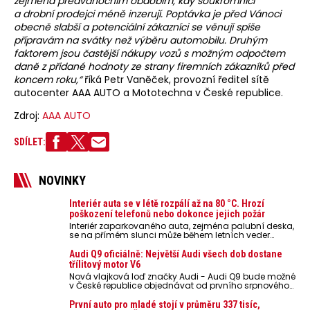
zejména předvánočním obdobím, kdy soukromníci
a drobní prodejci méně inzerují. Poptávka je před Vánoci
obecně slabší a potenciální zákazníci se věnují spíše
přípravám na svátky než výběru automobilu.
Druhým
faktorem jsou častější nákupy vozů s možným odpočtem
daně z přidané hodnoty ze strany firemních zákazníků před
koncem roku,“
říká Petr Vaněček, provozní ředitel sítě
autocenter AAA AUTO a Mototechna v České republice.
Zdroj:
AAA AUTO
SDÍLET:
NOVINKY
Interiér auta se v létě rozpálí až na 80 °C. Hrozí
poškození telefonů nebo dokonce jejich požár
Interiér zaparkovaného auta, zejména palubní deska,
se na přímém slunci může během letních veder
rozpálit až na 80 °C. Takové teploty představují
nebezpečí pro odložené mobilní telefony, powerbanky
Audi Q9 oficiálně: Největší Audi všech dob dostane
nebo notebooky. Můžou urychlit stárnutí baterií,
třílitový motor V6
poškodit elektroniku a ve výjimečných případech i
Nová vlajková loď značky Audi - Audi Q9 bude možné
zvýšit riziko požáru.
v České republice objednávat od prvního srpnového
týdne 2026, kde budou oznámeny také české ceny.
První auto pro mladé stojí v průměru 337 tisíc,