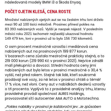
následovaná modely BMW i3 a Škoda Enyaq.
POČET OJETIN KLESÁ, CENA ROSTE
Množství nabízených ojetých aut se na českém trhu loni drželo
mezi 90 až 100 tisíci měsíčně. Prosinec přinesl pokles na
83 393 nabízených vozů. Vyšší je naopak nájezd. V posledním
měsíci roku 2021 tachometr nejčastěji ukazoval hodnotu
149 479 km, loni v prosinci už to bylo 156 730 kilometrů.
O osm procent meziročně vzrostla i mediánová cena
nabízených aut na prosincových 199 877 korun.
V bazarech cena zůstala meziročně prakticky stejná, a to
219 000 korun (219 990 Kč v prosinci 2021). Nejvíce zdražili
malí překupníci a dovozci. Střední hodnota ceny jimi
nabízených aut byla letos v prosinci meziročně o 30,4 %
vyšší, než před rokem. Stejně tak lidé, kteří soukromě
prodávají své vozy, za ně letos v prosinci chtěli o téměř
17 % více, než vloni. Ceny aut v nabídkách dealerů vzrostly
o tři procenta. Vyplývá to z pravidelné analýzy trhu, kterou
pravidelně provádí společnost AURES Holdings,
provozovatel sítí autocenter AAA AUTO a Mototechna.
„Pokles nabídky v prosinci je každoroční jev. Je způsoben