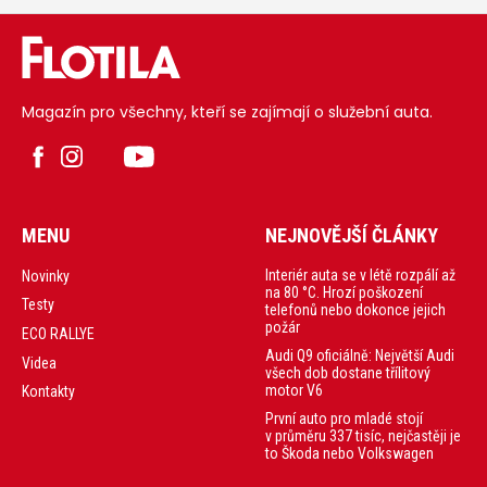
Magazín pro všechny, kteří se zajímají o služební auta.
MENU
NEJNOVĚJŠÍ ČLÁNKY
Interiér auta se v létě rozpálí až
Novinky
na 80 °C. Hrozí poškození
Testy
telefonů nebo dokonce jejich
požár
ECO RALLYE
Audi Q9 oficiálně: Největší Audi
Videa
všech dob dostane třílitový
motor V6
Kontakty
První auto pro mladé stojí
v průměru 337 tisíc, nejčastěji je
to Škoda nebo Volkswagen