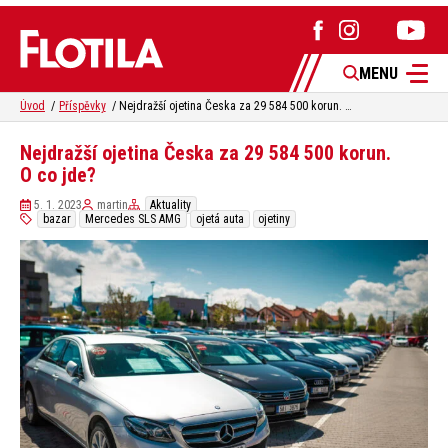
MENU
Úvod
Příspěvky
Nejdražší ojetina Česka za 29 584 500 korun. O co jde?
Nejdražší ojetina Česka za 29 584 500 korun.
O co jde?
5. 1. 2023
martin
Aktuality
bazar
Mercedes SLS AMG
ojetá auta
ojetiny