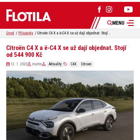
MENU
Úvod
Příspěvky
Citroën C4 X a ë-C4 X se už dají objednat. Stojí od 544 900 Kč
Citroën C4 X a ë-C4 X se už dají objednat. Stojí
od 544 900 Kč
12. 1. 2023
martin
Aktuality
C4X
Citroen