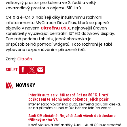
velkorysý prostor pro kolena ve 2. řadě a velký
zavazadlový prostor o objemu 510 litrů.
C4 X a ë-C4 X nabízejí díky intuitivnímu rozhraní
infotainmentu MyCitroën Drive Plus, které se poprvé
objevilo v novém
Citroënu C5 X
, nejnovější úroveň
konektivity využívající centrální 10“ HD dotykový display.
Ten má podobu tabletu, jehož obrazovka je
přizpůsobitelná pomocí widgetů. Toto rozhraní je také
vybaveno rozpoznáváním přirozené řeči.
Zdroj:
Citroën
SDÍLET:
NOVINKY
Interiér auta se v létě rozpálí až na 80 °C. Hrozí
poškození telefonů nebo dokonce jejich požár
Interiér zaparkovaného auta, zejména palubní deska,
se na přímém slunci může během letních veder
rozpálit až na 80 °C. Takové teploty představují
nebezpečí pro odložené mobilní telefony, powerbanky
Audi Q9 oficiálně: Největší Audi všech dob dostane
nebo notebooky. Můžou urychlit stárnutí baterií,
třílitový motor V6
poškodit elektroniku a ve výjimečných případech i
Nová vlajková loď značky Audi - Audi Q9 bude možné
zvýšit riziko požáru.