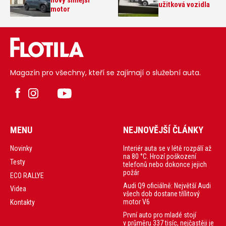
nový silnější
užitková vozidla
motor
Magazín pro všechny, kteří se zajímají o služební auta.
MENU
NEJNOVĚJŠÍ ČLÁNKY
Interiér auta se v létě rozpálí až
Novinky
na 80 °C. Hrozí poškození
Testy
telefonů nebo dokonce jejich
požár
ECO RALLYE
Audi Q9 oficiálně: Největší Audi
Videa
všech dob dostane třílitový
motor V6
Kontakty
První auto pro mladé stojí
v průměru 337 tisíc, nejčastěji je