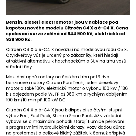
Benzín, diesel i elektromotor jsou v nabídce pod
kapotou nového modelu Citroën C4 X a ë-C4 X. Cena
spalovací verze začíná od 544 900 Kč, elektrické od
939 900 Kč.
Citroën C4 X a ë-C4 X navazují na modelovou řadu C5 X.
Čtyřdveřový vůz je určený pro zákazníky, kteří hledají
atraktivní alternativu k hatchbackům a SUV na trhu vozů
střední třídy.
Mezi dostupné motory na českém trhu patří dva
benzinové motory Citroën PureTech, jeden dieselový
motor a také 100% elektrický motor o výkonu 100 kW / 136
k s dojezdem podle WLTP až 360 km a rychlým dobíjením
100 km/10 min při 100 kW DC.
Citroën C4 X a ë-C4 X jsou k dispozici se čtyřmi stupni
výbav Feel, Feel Pack, Shine a Shine Pack. Již v základní
výbavě se o maximální pohodlí starají tlumiče pérování
s progresivními hydraulickými dorazy. Vozy kladou důraz
na prostornost a celkově klidný zážitek, k čemuž přispívá