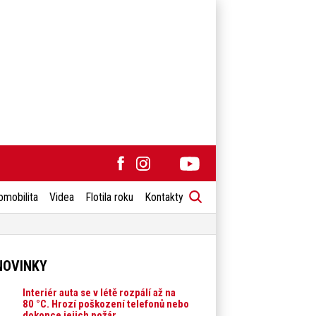
omobilita
Videa
Flotila roku
Kontakty
NOVINKY
Interiér auta se v létě rozpálí až na
80 °C. Hrozí poškození telefonů nebo
dokonce jejich požár