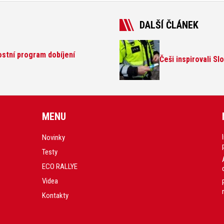
DALŠÍ ČLÁNEK
nostní program dobíjení
Češi inspirovali Sl
MENU
Novinky
Testy
ECO RALLYE
Videa
Kontakty