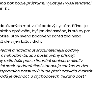
pina pak podle průzkumu vykazuje i vyšší tendenci
ří Zlý.
 dotázaných motivující bodový systém. Přínos je
čského oprávnění, byť jen dočasného, které by pro
obtíže. Stav svého bodového konta zná nebo
už ale ví jen každý druhý.
hlednit a nabídnout srozumitelnější bodový
ým nehodám budou postihovány přísněji,
 měla řešit pouze finanční sankce, a nikoliv
ní směr zjednodušení stanovuje sankce za dva,
 dopravních přestupků bude platit pravidlo dvakrát
odů je dvanáct, u čtyřbodových třikrát a dost,“