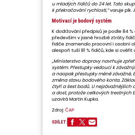
u mladých řidičů do 24 let. Tato sku
k překračování rychlosti,“
varuje plk. Ji
Motivací je bodový systém
K dodržování předpisů je podle 84 %
především v jasné hrozbě ztráty řidi
řidiče znamenalo pracovní i osobní 
alespoň tuší 81 % řidičů, kde si ověřit 
„Ministerstvo dopravy navrhuje zpře
systém. Přestupky vedoucí k závažn
a naopak přestupky méně závažné, by
změna stavu bodového konta. Základ
čtyři a šest bodů. U nejzávažnějších
a dost, protože celkových trestných b
uzavírá Martin Kupka.
Zdroj:
ČAP
SDÍLET: