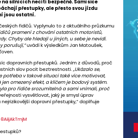
e na silnících necítí bezpečně. Sami sice
 páchají přestupky, ale přesto svou jízdu
 jsou ostatní.
českých řidičů. Vyplynulo to z aktuálního průzkumu
idičů pramení z chování ostatních motoristů,
y. Chyby ale hledají u jiných, u sebe je nevidí.
y porušují,“
uvádí k výsledkům Jan Matoušek,
ťoven.
isíc dopravních přestupků. Jedním z důvodů, proč
vlastních slov pocit beztrestnosti.
„Ukázalo se,
 je potřeba v takové situaci také více motivovat,
jen omezený efekt, a klíčem je bodový systém.
yla pro řidiče srozumitelná a sami vnímali, proč
řejnosti vysvětlovat, jaký je smysl úprav
nejrizikovější dopravní přestupky,“ doplňuje
8AiijAkTmjM
přestupků?