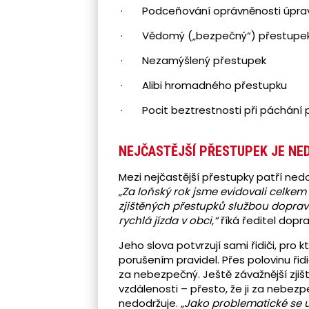
· Podceňování oprávněnosti úpra
· Vědomý („bezpečný“) přestupe
· Nezamýšlený přestupek
· Alibi hromadného přestupku
· Pocit beztrestnosti při páchání 
NEJČASTĚJŠÍ PŘESTUPEK JE NE
Mezi nejčastější přestupky patří nedo
„Za loňský rok jsme evidovali celkem
zjištěných přestupků službou dopravn
rychlá jízda v obci,“
říká ředitel dopravn
Jeho slova potvrzují sami řidiči, pro 
porušením pravidel. Přes polovinu ři
za nebezpečný. Ještě závažnější zji
vzdálenosti – přesto, že ji za nebez
nedodržuje.
„Jako problematické se u