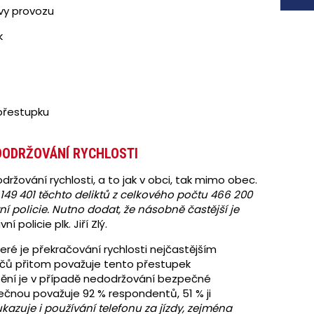
vy provozu
k
přestupku
DODRŽOVÁNÍ RYCHLOSTI
držování rychlosti, a to jak v obci, tak mimo obec.
 149 401 těchto deliktů z celkového počtu 466 200
í policie. Nutno dodat, že násobně častější je
í policie plk. Jiří Zlý.
které je překračování rychlosti nejčastějším
dičů přitom považuje tento přestupek
štění je v případě nedodržování bezpečné
pečnou považuje 92 % respondentů, 51 % ji
kazuje i používání telefonu za jízdy, zejména