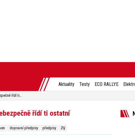
Aktuality
Testy
ECO RALLYE
Elektr
Češi porušují předpisy, ale nebezpečně řídí ti ostatní
ebezpečně řídí ti ostatní
ven
dopravní předpisy
předpisy
Zlý