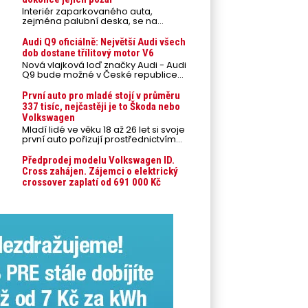
Interiér zaparkovaného auta,
zejména palubní deska, se na
přímém slunci může během letních
veder rozpálit až na 80 °C. Takové
Audi Q9 oficiálně: Největší Audi všech
teploty představují nebezpečí pro
dob dostane třílitový motor V6
odložené mobilní telefony,
Nová vlajková loď značky Audi - Audi
powerbanky nebo notebooky. Můžou
Q9 bude možné v České republice
urychlit stárnutí baterií, poškodit
objednávat od prvního srpnového
elektroniku a ve výjimečných
týdne 2026, kde budou oznámeny
První auto pro mladé stojí v průměru
případech i zvýšit riziko požáru.
také české ceny.
337 tisíc, nejčastěji je to Škoda nebo
Volkswagen
Mladí lidé ve věku 18 až 26 let si svoje
první auto pořizují prostřednictvím
úvěrového financování jako ojeté. Je
to tak u 93,3 % lidí, jen 6,7 % si pořídí
Předprodej modelu Volkswagen ID.
nové auto. Průměrná pořizovací
Cross zahájen. Zájemci o elektrický
cena vozu dosahuje 337 tisíc korun a
crossover zaplatí od 691 000 Kč
průměrná financovaná částka
přesahuje 251 tisíc korun. Vyplývá to z
dat Leasingu České spořitelny za
posledních 10 let (2016–2026).