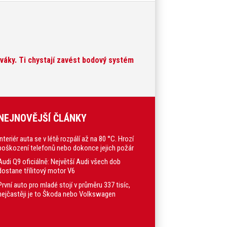
ováky. Ti chystají zavést bodový systém
NEJNOVĚJŠÍ ČLÁNKY
Interiér auta se v létě rozpálí až na 80 °C. Hrozí
poškození telefonů nebo dokonce jejich požár
Audi Q9 oficiálně: Největší Audi všech dob
dostane třílitový motor V6
První auto pro mladé stojí v průměru 337 tisíc,
nejčastěji je to Škoda nebo Volkswagen