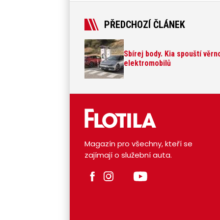
PŘEDCHOZÍ ČLÁNEK
Sbírej body. Kia spouští věr
elektromobilů
Magazín pro všechny, kteří se
zajímají o služební auta.