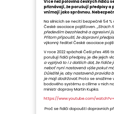
Více než polovina českých řidičů s
přiznávají, že porušují předpisy a
vnímají jako správnou. Nebezpeční
Na silnicích se necítí bezpečně 54 % 
České asociace pojišťoven.
„Strach ř
především bezohledné a agresivní jízd
Přitom připouští, že dopravní předpis
výkonný ředitel České asociace pojiš
V roce 2022 spáchali Češi přes 466 t
porušují řidiči předpisy, je dle jejich 
a vyplývá to i z dalších dat, že řidiče
neboť nyní nastavená výše pokut má 
Důležité je, aby nastavená pravidla b
je mají dodržovat.
Proto se snažíme ve
bodového systému a cílíme v nich na 
ministr dopravy Martin Kupka.
https://www.youtube.com/watch?v=
Proč se řidiči dopouští dopravních 