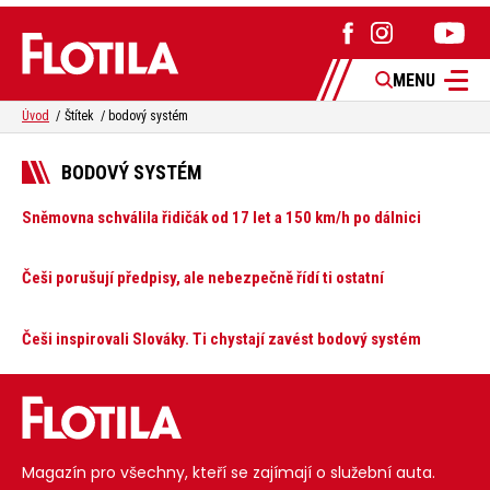
MENU
Úvod
Štítek
bodový systém
BODOVÝ SYSTÉM
Sněmovna schválila řidičák od 17 let a 150 km/h po dálnici
Češi porušují předpisy, ale nebezpečně řídí ti ostatní
Češi inspirovali Slováky. Ti chystají zavést bodový systém
Magazín pro všechny, kteří se zajímají o služební auta.