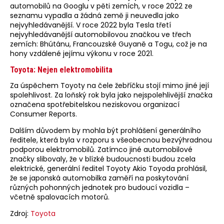
automobilů na Googlu v pěti zemích, v roce 2022 ze
seznamu vypadla a žádná země ji neuvedla jako
nejvyhledávanější. V roce 2022 byla Tesla třetí
nejvyhledávanější automobilovou značkou ve třech
zemích: Bhútánu, Francouzské Guyaně a Togu, což je na
hony vzdálené jejímu výkonu v roce 2021.
Toyota: Nejen elektromobilita
Za úspěchem Toyoty na čele žebříčku stojí mimo jiné její
spolehlivost. Za loňský rok byla jako nejspolehlivější značka
označena spotřebitelskou neziskovou organizací
Consumer Reports.
Dalším důvodem by mohla být prohlášení generálního
ředitele, která byla v rozporu s všeobecnou bezvýhradnou
podporou elektromobilů. Zatímco jiné automobilové
značky slibovaly, že v blízké budoucnosti budou zcela
elektrické, generální ředitel Toyoty Akio Toyoda prohlásil,
že se japonská automobilka zaměří na poskytování
různých pohonných jednotek pro budoucí vozidla –
včetně spalovacích motorů.
Zdroj:
Toyota