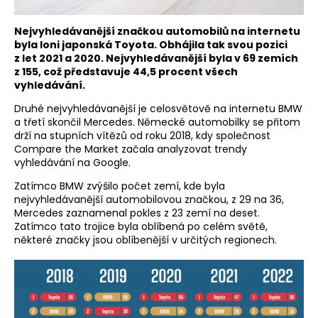
Nejvyhledávanější značkou automobilů na internetu
byla loni
ja
ponská Toyota. Obhájila tak svou pozici
z let 2021 a 2020. Nejvyhledávanější byla v 69 zemích
z 155, což představuje 44,5 procent všech
vyhledávání.
Druhé nejvyhledávanější je celosvětově na internetu BMW
a třetí skončil Mercedes. Německé automobilky se přitom
drží na stupních vítězů od roku 2018, kdy společnost
Compare the Market začala analyzovat trendy
vyhledávání na Google.
Zatímco BMW zvýšilo počet zemí, kde byla
nejvyhledávanější automobilovou značkou, z 29 na 36,
Mercedes zaznamenal pokles z 23 zemí na deset.
Zatímco tato trojice byla oblíbená po celém světě,
některé značky jsou oblíbenější v určitých regionech.