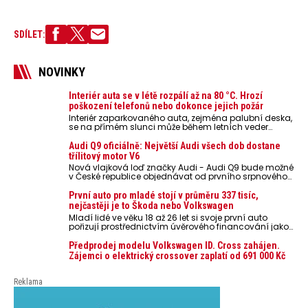
SDÍLET:
NOVINKY
Interiér auta se v létě rozpálí až na 80 °C. Hrozí
poškození telefonů nebo dokonce jejich požár
Interiér zaparkovaného auta, zejména palubní deska,
se na přímém slunci může během letních veder
rozpálit až na 80 °C. Takové teploty představují
nebezpečí pro odložené mobilní telefony, powerbanky
Audi Q9 oficiálně: Největší Audi všech dob dostane
nebo notebooky. Můžou urychlit stárnutí baterií,
třílitový motor V6
poškodit elektroniku a ve výjimečných případech i
Nová vlajková loď značky Audi - Audi Q9 bude možné
zvýšit riziko požáru.
v České republice objednávat od prvního srpnového
týdne 2026, kde budou oznámeny také české ceny.
První auto pro mladé stojí v průměru 337 tisíc,
nejčastěji je to Škoda nebo Volkswagen
Mladí lidé ve věku 18 až 26 let si svoje první auto
pořizují prostřednictvím úvěrového financování jako
ojeté. Je to tak u 93,3 % lidí, jen 6,7 % si pořídí nové
auto. Průměrná pořizovací cena vozu dosahuje 337
Předprodej modelu Volkswagen ID. Cross zahájen.
tisíc korun a průměrná financovaná částka
Zájemci o elektrický crossover zaplatí od 691 000 Kč
přesahuje 251 tisíc korun. Vyplývá to z dat Leasingu
České spořitelny za posledních 10 let (2016–2026).
Reklama