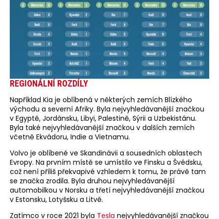
REGIONÁLNÍ ROZDÍLY
Například Kia je oblíbená v některých zemích Blízkého
východu a severní Afriky. Byla nejvyhledávanější značkou
v Egyptě, Jordánsku, Libyi, Palestině, Sýrii a Uzbekistánu.
Byla také nejvyhledávanější značkou v dalších zemích
včetně Ekvádoru, Indie a Vietnamu.
Volvo je oblíbené ve Skandinávii a sousedních oblastech
Evropy. Na prvním místě se umístilo ve Finsku a Švédsku,
což není příliš překvapivé vzhledem k tomu, že právě tam
se značka zrodila. Byla druhou nejvyhledávanější
automobilkou v Norsku a třetí nejvyhledávanější značkou
v Estonsku, Lotyšsku a Litvě.
Zatímco v roce 2021 byla
Tesla
nejvyhledávanější značkou