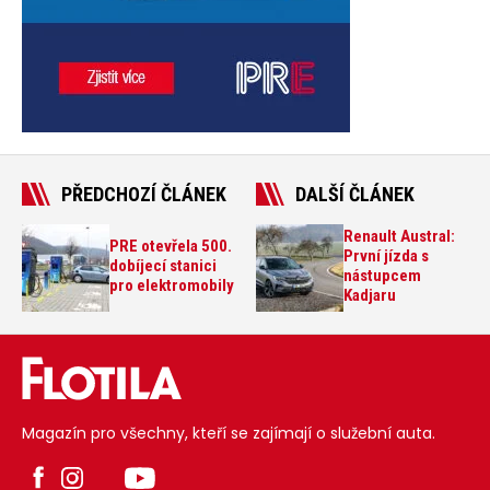
PŘEDCHOZÍ ČLÁNEK
DALŠÍ ČLÁNEK
Renault Austral:
PRE otevřela 500.
První jízda s
dobíjecí stanici
nástupcem
pro elektromobily
Kadjaru
Magazín pro všechny, kteří se zajímají o služební auta.