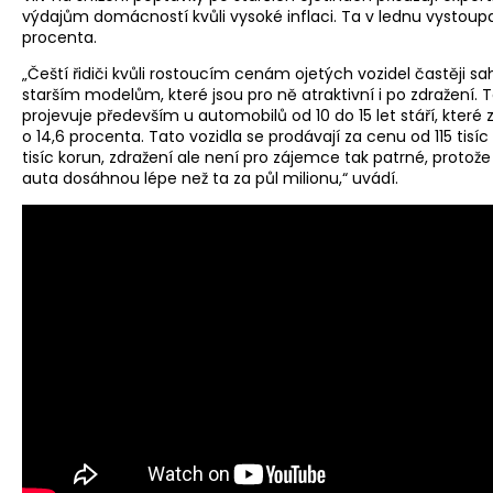
výdajům domácností kvůli vysoké inflaci. Ta v lednu vystoupa
procenta.
„Čeští řidiči kvůli rostoucím cenám ojetých vozidel častěji sah
starším modelům, které jsou pro ně atraktivní i po zdražení. 
projevuje především u automobilů od 10 do 15 let stáří, které z
o 14,6 procenta. Tato vozidla se prodávají za cenu od 115 tisíc
tisíc korun, zdražení ale není pro zájemce tak patrné, protož
auta dosáhnou lépe než ta za půl milionu,“ uvádí.