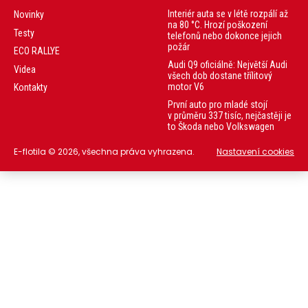
Interiér auta se v létě rozpálí až
Novinky
na 80 °C. Hrozí poškození
Testy
telefonů nebo dokonce jejich
požár
ECO RALLYE
Audi Q9 oficiálně: Největší Audi
Videa
všech dob dostane třílitový
motor V6
Kontakty
První auto pro mladé stojí
v průměru 337 tisíc, nejčastěji je
to Škoda nebo Volkswagen
E-flotila © 2026, všechna práva vyhrazena.
Nastavení cookies