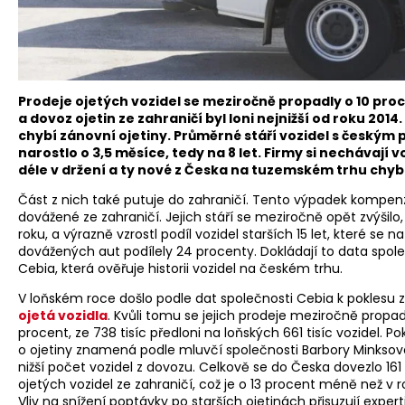
Prodeje ojetých vozidel se meziročně propadly o 10 pro
a dovoz ojetin ze zahraničí byl loni nejnižší od roku 2014.
chybí zánovní ojetiny. Průměrné stáří vozidel s český
narostlo o 3,5 měsíce, tedy na 8 let. Firmy si nechávají v
déle v držení a ty nové z Česka na tuzemském trhu chyb
Část z nich také putuje do zahraničí. Tento výpadek kompenz
dovážené ze zahraničí. Jejich stáří se meziročně opět zvýšilo,
roku, a výrazně vzrostl podíl vozidel starších 15 let, které se n
dovážených aut podílely 24 procenty. Dokládají to data spol
Cebia, která ověřuje historii vozidel na českém trhu.
V loňském roce došlo podle dat společnosti Cebia k poklesu
ojetá vozidla
. Kvůli tomu se jejich prodeje meziročně propad
procent, ze 738 tisíc předloni na loňských 661 tisíc vozidel. P
o ojetiny znamená podle mluvčí společnosti Barbory Minksov
nižší počet vozidel z dovozu. Celkově se do Česka dovezlo 161
ojetých vozidel ze zahraničí, což je o 13 procent méně než v r
Vliv na snížení poptávky po starších ojetinách přisuzují exper