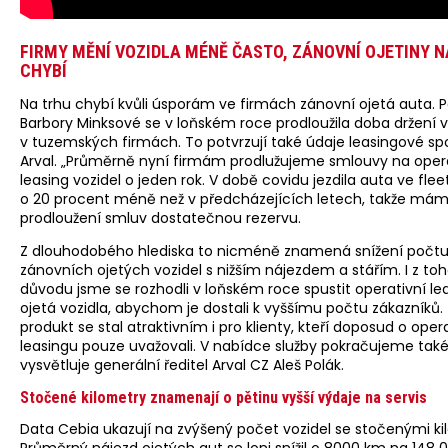
FIRMY MĚNÍ VOZIDLA MÉNĚ ČASTO, ZÁNOVNÍ OJETINY N
CHYBÍ
Na trhu chybí kvůli úsporám ve firmách zánovní ojetá auta. 
Barbory Minksové se v loňském roce prodloužila doba držení v
v tuzemských firmách. To potvrzují také údaje leasingové sp
Arval. „Průměrně nyní firmám prodlužujeme smlouvy na oper
leasing vozidel o jeden rok. V době covidu jezdila auta ve fle
o 20 procent méně než v předcházejících letech, takže mám
prodloužení smluv dostatečnou rezervu.
Z dlouhodobého hlediska to nicméně znamená snížení počt
zánovních ojetých vozidel s nižším nájezdem a stářím. I z to
důvodu jsme se rozhodli v loňském roce spustit operativní lea
ojetá vozidla, abychom je dostali k vyššímu počtu zákazníků.
produkt se stal atraktivním i pro klienty, kteří doposud o ope
leasingu pouze uvažovali. V nabídce služby pokračujeme také 
vysvětluje generální ředitel Arval CZ Aleš Polák.
Stočené kilometry znamenají o pětinu vyšší výdaje na servis
Data Cebia ukazují na zvýšený počet vozidel se stočenými ki
Průměrný nájezd ojetých aut se loni snížil o 8000 km na 148 