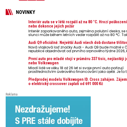
NOVINKY
Interiér auta se v létě rozpálí až na 80 °C. Hrozí poškozen
nebo dokonce jejich požár
Interiér zaparkovaného auta, zejména palubní deska, s
slunci může během letních veder rozpálit až na 80 °C. Ta
představují nebezpečí pro odložené mobilní telefony, po
nebo notebooky. Můžou urychlit stárnutí baterií, poškodit 
Audi Q9 oficiálně: Největší Audi všech dob dostane třílito
ve výjimečných případech i zvýšit riziko požáru.
Nová vlajková loď značky Audi - Audi Q9 bude možné v 
republice objednávat od prvního srpnového týdne 2026,
oznámeny také české ceny.
První auto pro mladé stojí v průměru 337 tisíc, nejčastěji 
nebo Volkswagen
Mladí lidé ve věku 18 až 26 let si svoje první auto pořizují
prostřednictvím úvěrového financování jako ojeté. Je to t
lidí, jen 6,7 % si pořídí nové auto. Průměrná pořizovací c
dosahuje 337 tisíc korun a průměrná financovaná částk
Předprodej modelu Volkswagen ID. Cross zahájen. Zájem
251 tisíc korun. Vyplývá to z dat Leasingu České spořiteln
o elektrický crossover zaplatí od 691 000 Kč
posledních 10 let (2016–2026).
Reklama