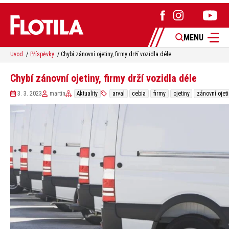
MENU
Úvod
Příspěvky
Chybí zánovní ojetiny, firmy drží vozidla déle
Chybí zánovní ojetiny, firmy drží vozidla déle
3. 3. 2023
martin
Aktuality
arval
cebia
firmy
ojetiny
zánovní ojet