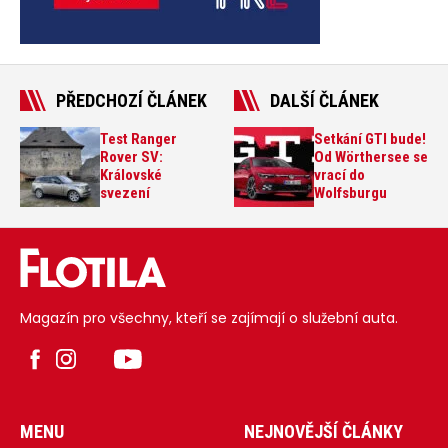
PŘEDCHOZÍ ČLÁNEK
DALŠÍ ČLÁNEK
Test Ranger
Setkání GTI bude!
Rover SV:
Od Wörthersee se
Královské
vrací do
svezení
Wolfsburgu
Magazín pro všechny, kteří se zajímají o služební auta.
MENU
NEJNOVĚJŠÍ ČLÁNKY