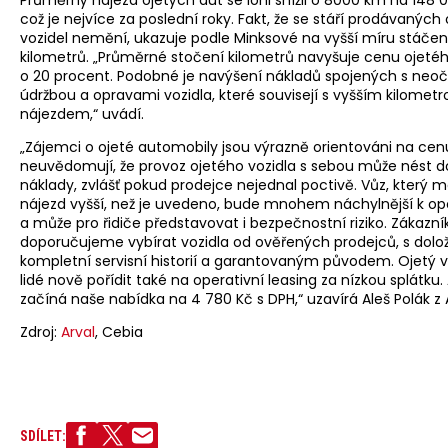
což je nejvíce za poslední roky. Fakt, že se stáří prodávaných
vozidel nemění, ukazuje podle Minksové na vyšší míru stáčen
kilometrů. „Průměrné stočení kilometrů navyšuje cenu ojeté
o 20 procent. Podobné je navýšení nákladů spojených s ne
údržbou a opravami vozidla, které souvisejí s vyšším kilomet
nájezdem,“ uvádí.
„Zájemci o ojeté automobily jsou výrazně orientováni na cenu
neuvědomují, že provoz ojetého vozidla s sebou může nést 
náklady, zvlášť pokud prodejce nejednal poctivě. Vůz, který m
nájezd vyšší, než je uvedeno, bude mnohem náchylnější k op
a může pro řidiče představovat i bezpečnostní riziko. Zákazn
doporučujeme vybírat vozidla od ověřených prodejců, s dolož
kompletní servisní historií a garantovaným původem. Ojetý
lidé nově pořídit také na operativní leasing za nízkou splátku.
začíná naše nabídka na 4 780 Kč s DPH,“ uzavírá Aleš Polák z 
Zdroj:
Arval
, Cebia
SDÍLET: