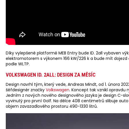
Díky vylepšené platformě MEB Entry bude ID. 2all vybaven v
elektromotorem s výkonem 166 kW/226 k a bude mít dojezd
podle WLTP.
VOLKSWAGEN ID. 2ALL: DESIGN ZA MĚSÍC
Design navrhl tým, který vede, Andreas Mindt, od 1. února 20
šéfdesignér značky
Volkswagen
. Koncept tak vznikl opravdu r
Jedním z nových nového designového jazyka je design C-sl
vyvinutý pro první Golf. Na délce 408 centimetrů slibuje auto
objem zavazadlového prostoru 490-1330 litrů.