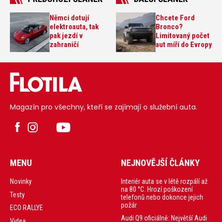
Němci dotují
Chcete Ford
elektroauta, tak
Bronco?
pak jezdí v
Limitovaný počet
zahraničí
aut míří do Evropy
Magazín pro všechny, kteří se zajímají o služební auta.
MENU
NEJNOVĚJŠÍ ČLÁNKY
Interiér auta se v létě rozpálí až
Novinky
na 80 °C. Hrozí poškození
Testy
telefonů nebo dokonce jejich
požár
ECO RALLYE
Audi Q9 oficiálně: Největší Audi
Videa