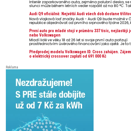
Interiér zaparkovaného auta, zejména palubní deska, s
slunci může během letních veder rozpálit až na 80 °C. Ta
představují nebezpečí pro odložené mobilní telefony, po
nebo notebooky. Můžou urychlit stárnutí baterií, poškodit 
Audi Q9 oficiálně: Největší Audi všech dob dostane třílito
ve výjimečných případech i zvýšit riziko požáru.
Nová vlajková loď značky Audi - Audi Q9 bude možné v 
republice objednávat od prvního srpnového týdne 2026,
oznámeny také české ceny.
První auto pro mladé stojí v průměru 337 tisíc, nejčastěji 
nebo Volkswagen
Mladí lidé ve věku 18 až 26 let si svoje první auto pořizují
prostřednictvím úvěrového financování jako ojeté. Je to t
lidí, jen 6,7 % si pořídí nové auto. Průměrná pořizovací c
dosahuje 337 tisíc korun a průměrná financovaná částk
Předprodej modelu Volkswagen ID. Cross zahájen. Zájem
251 tisíc korun. Vyplývá to z dat Leasingu České spořiteln
o elektrický crossover zaplatí od 691 000 Kč
posledních 10 let (2016–2026).
Reklama