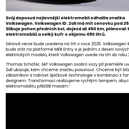
Svůj doposud nejlevnější elektromobil odhalila značka
Volkswagen. Volkswagen ID. 2all má mít cenovku pod 25
Slibuje pohon předních kol, dojezd až 450 km, plánovač 
elektromobilů a velký kufr o objemu 490 litrů.
Sériová verze bude uvedena na trh v roce 2025. Volkswagen ID
bude stát na platformě MEB Entry a je jedním z deseti novýc
elektrických modelů, které Volkswagen uvede na trh do roku 
Thomas Schäfer, šéf Volkswagen osobní vozy při premiéře uve
2all ukazuje, kam chceme značku posunout. Chceme být blí
zákazníkovi a nabízet špičkové technologie v kombinaci s fa
designem. Transformaci realizujeme rychlým tempem, ab
elektromobilitu přiblížili masám.“