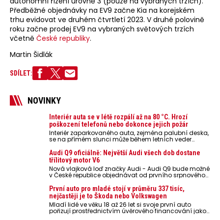
autonomní řízení úrovně 3 (pouze na vybraných trzích).
Předběžné objednávky na EV9 začne Kia na korejském
trhu evidovat ve druhém čtvrtletí 2023. V druhé polovině
roku začne prodej EV9 na vybraných světových trzích
včetně
České republiky
.
Martin Šidlák
SDÍLET:
NOVINKY
Interiér auta se v létě rozpálí až na 80 °C. Hrozí
poškození telefonů nebo dokonce jejich požár
Interiér zaparkovaného auta, zejména palubní deska,
se na přímém slunci může během letních veder
rozpálit až na 80 °C. Takové teploty představují
nebezpečí pro odložené mobilní telefony, powerbanky
Audi Q9 oficiálně: Největší Audi všech dob dostane
nebo notebooky. Můžou urychlit stárnutí baterií,
třílitový motor V6
poškodit elektroniku a ve výjimečných případech i
Nová vlajková loď značky Audi - Audi Q9 bude možné
zvýšit riziko požáru.
v České republice objednávat od prvního srpnového
týdne 2026, kde budou oznámeny také české ceny.
První auto pro mladé stojí v průměru 337 tisíc,
nejčastěji je to Škoda nebo Volkswagen
Mladí lidé ve věku 18 až 26 let si svoje první auto
pořizují prostřednictvím úvěrového financování jako
ojeté. Je to tak u 93,3 % lidí, jen 6,7 % si pořídí nové