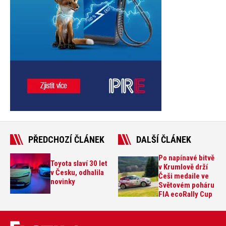
PŘEDCHOZÍ ČLÁNEK
DALŠÍ ČLÁNEK
Po napínavé bitvě
Toyota slaví 30 let
v Krumlově drží
v Česku, odhalila
Češi medaile ve
novinky
Světovém poháru
FIA ecoRally Cup