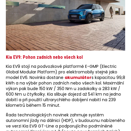
Kia EV9: Pohon zadních nebo všech kol
Kia EV9 stojí na podvozkové platformě E-GMP (Electric
Global Modular Platform) pro elektromobily stejně jako
model EV6. Novinka dostane
akumulátor
s kapacitou 99,8
kWh a na výběr pohon zadních nebo všech kol. Maximální
výkon pak bude 150 kW / 350 Nm u zadokolky a 283 kW /
600 Nm u čtyřkolky. Kia slibuje dojezd až 541 km na jedno
dobití a při použití ultrarychlého dobíjení nabití na 239
kilometrů během 15 minut.
Řada technologických novinek zahrnuje systém
autonomní jízdy na dálnici (HDP), v budoucnu nabízeného
ve verzi Kia EV9 GT-Line a podporujícího podmíněné