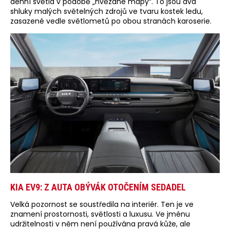
denní světla v podobě „hvězdné mapy“. To jsou dva
shluky malých světelných zdrojů ve tvaru kostek ledu,
zasazené vedle světlometů po obou stranách karoserie.
KIA EV9: Z AUTA OBÝVÁK OTOČENÍM SEDADEL
Velká pozornost se soustředila na interiér. Ten je ve
znamení prostornosti, světlosti a luxusu. Ve jménu
udržitelnosti v něm není používána pravá kůže, ale