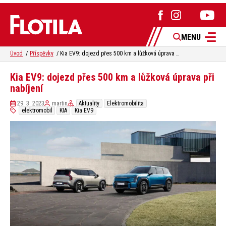
MENU
Úvod
Příspěvky
Kia EV9: dojezd přes 500 km a lůžková úprava při nabíjení
Kia EV9: dojezd přes 500 km a lůžková úprava při
nabíjení
29. 3. 2023
martin
Aktuality
Elektromobilita
elektromobil
KIA
Kia EV9