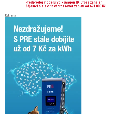
auto. Průměrná pořizovací cena vozu dosahuje 337
Předprodej modelu Volkswagen ID. Cross zahájen.
tisíc korun a průměrná financovaná částka
Zájemci o elektrický crossover zaplatí od 691 000 Kč
přesahuje 251 tisíc korun. Vyplývá to z dat Leasingu
České spořitelny za posledních 10 let (2016–2026).
Reklama