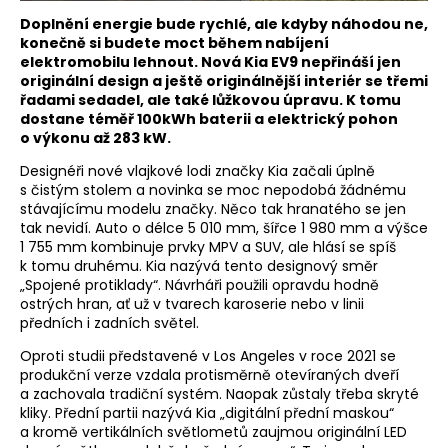
Doplnění energie bude rychlé, ale kdyby náhodou ne,
konečně si budete moct během nabíjení
elektromobilu lehnout. Nová Kia EV9 nepřináší jen
originální design a ještě originálnější interiér se třemi
řadami sedadel, ale také lůžkovou úpravu. K tomu
dostane téměř 100kWh baterii a elektrický pohon
o výkonu až 283 kW.
Designéři nové vlajkové lodi značky Kia začali úplně
s čistým stolem a novinka se moc nepodobá žádnému
stávajícímu modelu značky. Něco tak hranatého se jen
tak nevidí. Auto o délce 5 010 mm, šířce 1 980 mm a výšce
1 755 mm kombinuje prvky MPV a SUV, ale hlásí se spíš
k tomu druhému. Kia nazývá tento designový směr
„Spojené protiklady“. Návrháři použili opravdu hodně
ostrých hran, ať už v tvarech karoserie nebo v linii
předních i zadních světel.
Oproti studii představené v Los Angeles v roce 2021 se
produkční verze vzdala protisměrně otevíraných dveří
a zachovala tradiční systém. Naopak zůstaly třeba skryté
kliky. Přední partii nazývá Kia „digitální přední maskou“
a kromě vertikálních světlometů zaujmou originální LED