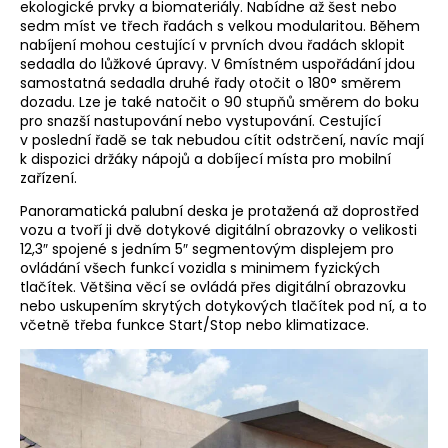
ekologické prvky a biomateriály. Nabídne až šest nebo
sedm míst ve třech řadách s velkou modularitou. Během
nabíjení mohou cestující v prvních dvou řadách sklopit
sedadla do lůžkové úpravy. V 6místném uspořádání jdou
samostatná sedadla druhé řady otočit o 180° směrem
dozadu. Lze je také natočit o 90 stupňů směrem do boku
pro snazší nastupování nebo vystupování. Cestující
v poslední řadě se tak nebudou cítit odstrčení, navíc mají
k dispozici držáky nápojů a dobíjecí místa pro mobilní
zařízení.
Panoramatická palubní deska je protažená až doprostřed
vozu a tvoří ji dvě dotykové digitální obrazovky o velikosti
12,3″ spojené s jedním 5″ segmentovým displejem pro
ovládání všech funkcí vozidla s minimem fyzických
tlačítek. Většina věcí se ovládá přes digitální obrazovku
nebo uskupením skrytých dotykových tlačítek pod ní, a to
včetně třeba funkce Start/Stop nebo klimatizace.