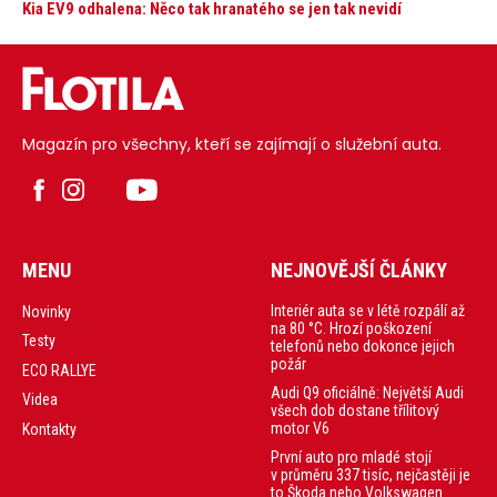
Kia EV9 odhalena: Něco tak hranatého se jen tak nevidí
Magazín pro všechny, kteří se zajímají o služební auta.
MENU
NEJNOVĚJŠÍ ČLÁNKY
Interiér auta se v létě rozpálí až
Novinky
na 80 °C. Hrozí poškození
Testy
telefonů nebo dokonce jejich
požár
ECO RALLYE
Audi Q9 oficiálně: Největší Audi
Videa
všech dob dostane třílitový
motor V6
Kontakty
První auto pro mladé stojí
v průměru 337 tisíc, nejčastěji je
to Škoda nebo Volkswagen