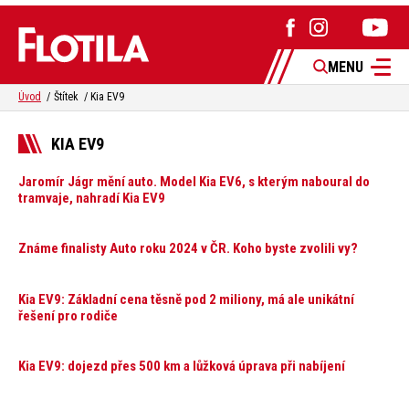
MENU
Úvod
Štítek
Kia EV9
KIA EV9
Jaromír Jágr mění auto. Model Kia EV6, s kterým naboural do
tramvaje, nahradí Kia EV9
Známe finalisty Auto roku 2024 v ČR. Koho byste zvolili vy?
Kia EV9: Základní cena těsně pod 2 miliony, má ale unikátní
řešení pro rodiče
Kia EV9: dojezd přes 500 km a lůžková úprava při nabíjení