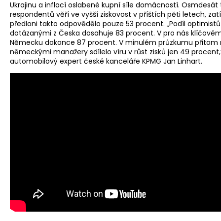
Ukrajinu a inflací oslabené kupní síle domácností. Osmdesát 
respondentů věří ve vyšší ziskovost v příštích pěti letech, za
předloni takto odpovědělo pouze 53 procent. „Podíl optimist
dotázanými z Česka dosahuje 83 procent. V pro nás klíčové
Německu dokonce 87 procent. V minulém průzkumu přitom
německými manažery sdílelo víru v růst zisků jen 49 procent,“
automobilový expert české kanceláře KPMG Jan Linhart.