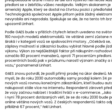
předloni se v žebříčku vůbec neobjevilo. Velkým skokanem je
americký Apple, který se dostal na čtvrtou pozici z předloňsk
Technologická společnost Apple přitom ještě žádný elektrom
nevyrobila ani neprodala. Spekuluje se ale, že na tento trh brz
upozornil Linhart.
Podle GAES bude v příštích čtyřech letech uvedeno na světov
160 nových modelů elektromobilů. Ve většině zemí zůstane 
široká i v kategorii vozů se spalovacími motory. „Očekává se, 
záplavy možností si zákazníci budou vybírat hlavně podle jíz
výkonu. Výkon za nejdůležitější faktor při nákupním rozhodov
označilo 80 procent manažerů, oproti 71 procentům předloni.
procentních bodů pak v průzkumu narostl význam značky a
vozu,“ poznamenal Linhart.
GAES znovu potvrdil, že posílí přímý prodej na úkor dealerů. Ma
myslí, že do roku 2030 automobilky samy prodají kolem 34 p
nových vozů rovnou konečným zákazníkům, kteří budou aut
nakupovat stále více na internetu. Respondenti zároveň před
že vozy začnou nabízet i tradiční hráči v e-commerce. „Jako 
i nyní 78 procent dotázaných věří, že se do roku 2030 bude 
online většina nových vozů. Z českých respondentů takto o
přibližně 67 procent,“ řekl Linhart.