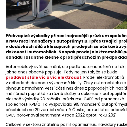
Překvapivé výsledky přinesl nejnovější průzkum společn
KPMG mezi manažery z autoprůmyslu. I přes trvající pr
v dodávkách dílů a klesajících prodejích se očekává zvý
ziskovosti automobilek. Naopak prodej elektromobilů p
odhadu razantně klesne oproti předchozím předpokla
Automobilový svět se mění, ale podle automanažerů ne tak 
jak se dnes obecně popisuje. Tedy ne jen tak, že se bude
prodávat stále víc a víc elektroaut
. Prodej elektromobilů
v odhadech dokonce významně klesly. Zisky automobilek ale
plynout z mnohem větší části než dnes z poprodejních nabíd
měsíčních poplatků za různé služby a dokonce z autopojištění
alespoň výsledky 23. ročníku průzkumu GAES od poradenské
společnosti KPMG. Ta vyzpovídala 915 manažerů autoprůmys
působících ve 29 zemích včetně Česka, odkud letos odpovídal 
GAES porovnával sentiment v roce 2022 oproti roku 2021.
Celkově v sektoru znatelně posílil optimismus, navzdory ruské