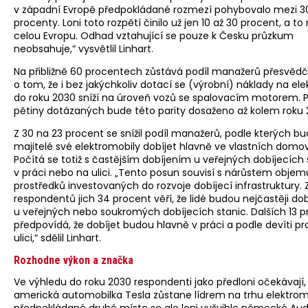
v západní Evropě předpokládané rozmezí pohybovalo mezi 3
procenty. Loni toto rozpětí činilo už jen 10 až 30 procent, a to
celou Evropu. Odhad vztahující se pouze k Česku průzkum
neobsahuje,“ vysvětlil Linhart.
Na přibližně 60 procentech zůstává podíl manažerů přesvěd
o tom, že i bez jakýchkoliv dotací se (výrobní) náklady na el
do roku 2030 sníží na úroveň vozů se spalovacím motorem. 
pětiny dotázaných bude této parity dosaženo až kolem roku 
Z 30 na 23 procent se snížil podíl manažerů, podle kterých b
majitelé své elektromobily dobíjet hlavně ve vlastních domo
Počítá se totiž s častějším dobíjením u veřejných dobíjecích 
v práci nebo na ulici. „Tento posun souvisí s nárůstem objem
prostředků investovaných do rozvoje dobíjecí infrastruktury.
respondentů jich 34 procent věří, že lidé budou nejčastěji dob
u veřejných nebo soukromých dobíjecích stanic. Dalších 13 
předpovídá, že dobíjet budou hlavně v práci a podle devíti p
ulici,“ sdělil Linhart.
Rozhodne výkon a značka
Ve výhledu do roku 2030 respondenti jako předloni očekávají,
americká automobilka Tesla zůstane lídrem na trhu elektromo
předpokládané druhé místo se ale loni vyšvihlo německé Audi