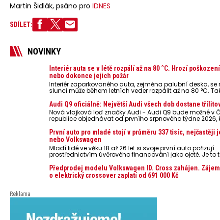
Martin Šidlák, psáno pro
IDNES
SDÍLET:
NOVINKY
Interiér auta se v létě rozpálí až na 80 °C. Hrozí poškozen
nebo dokonce jejich požár
Interiér zaparkovaného auta, zejména palubní deska, s
slunci může během letních veder rozpálit až na 80 °C. Ta
představují nebezpečí pro odložené mobilní telefony, po
nebo notebooky. Můžou urychlit stárnutí baterií, poškodit 
Audi Q9 oficiálně: Největší Audi všech dob dostane třílito
ve výjimečných případech i zvýšit riziko požáru.
Nová vlajková loď značky Audi - Audi Q9 bude možné v 
republice objednávat od prvního srpnového týdne 2026,
oznámeny také české ceny.
První auto pro mladé stojí v průměru 337 tisíc, nejčastěji 
nebo Volkswagen
Mladí lidé ve věku 18 až 26 let si svoje první auto pořizují
prostřednictvím úvěrového financování jako ojeté. Je to t
lidí, jen 6,7 % si pořídí nové auto. Průměrná pořizovací c
dosahuje 337 tisíc korun a průměrná financovaná částk
Předprodej modelu Volkswagen ID. Cross zahájen. Zájem
251 tisíc korun. Vyplývá to z dat Leasingu České spořiteln
o elektrický crossover zaplatí od 691 000 Kč
posledních 10 let (2016–2026).
Reklama