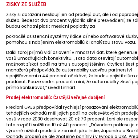
ZISKY ZE SLUŽEB
Zisky si dotázaní neslibují jen od prodejů aut, ale i od poprode
služeb. Šedesát dva procent vyjádřilo silné přesvědčení, že zá
budou ochotni platit měsíční poplatky za
pokročilé asistenční systémy řidiče a/nebo softwarové služby
pomohou s nabíjením elektromobilů či analýzou stavu vozu.
Další zdroj příjmů vidí oslovení v množství dat, které generuj
vozů umožňujících konektivitu. „Tato data otevírají automob
možnost získat podíl na trhu s autopojištěním. Čtyřicet šest 
manažerů předpovídá, že automobilky uzavřou partnerství
s pojišťovnami a 44 procent očekává, že budou pojistitelům 
prodávat. Pouze sedm procent míní, že automobilky zkusí po
přímo konkurovat,“ uvedl Linhart.
Prodej elektromobilů: Častější veřejné dobíjení
Předloni GAES předpovídal rychlejší prosazování elektromobilů
tehdejších odhadů měl jejich podíl na celosvětových prodej
vozů v roce 2030 dosahovat 20 až 70 procent. Loni ale respo
toto rozpětí snížili na 10 až 40 procent. „Důvodem poklesu je
výrazně nižších prodejů v zemích jako Indie, Japonsko a Brazíl
Odhady prodejů se ale znatelně ponížily i v Evropě a USA. Před