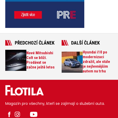
PŘEDCHOZÍ ČLÁNEK
DALŠÍ ČLÁNEK
Hyundai i10 po
Nové Mitsubishi
modernizaci
Colt se blíží.
zdražil, ale stále
Prodávat se
je nejlevnějším
začne ještě letos
autem na trhu
Magazín pro všechny, kteří se zajímají o služební auta.