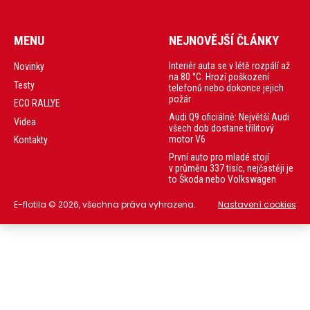
MENU
NEJNOVĚJŠÍ ČLÁNKY
Interiér auta se v létě rozpálí až
Novinky
na 80 °C. Hrozí poškození
Testy
telefonů nebo dokonce jejich
požár
ECO RALLYE
Audi Q9 oficiálně: Největší Audi
Videa
všech dob dostane třílitový
motor V6
Kontakty
První auto pro mladé stojí
v průměru 337 tisíc, nejčastěji je
to Škoda nebo Volkswagen
E-flotila © 2026, všechna práva vyhrazena.
Nastavení cookies