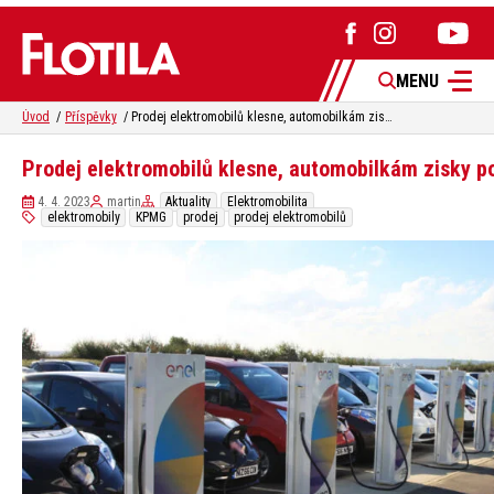
MENU
Úvod
Příspěvky
Prodej elektromobilů klesne, automobilkám zisky porostou
Prodej elektromobilů klesne, automobilkám zisky p
4. 4. 2023
martin
Aktuality
Elektromobilita
elektromobily
KPMG
prodej
prodej elektromobilů